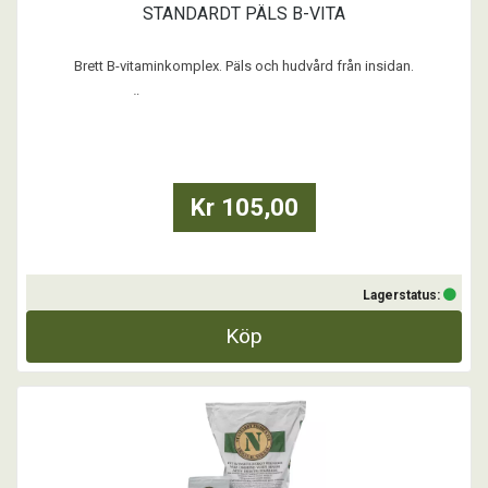
STANDARDT PÄLS B-VITA
Brett B-vitaminkomplex. Päls och hudvård från insidan.
Standardt PÄLS B-VITA kan vid behov bidra till att stimulera
pälssättning, pälskvalitet, hud, klor och pigmentering. Extra Biotin
(B7) finns i för klor och pigmentering. Innehåller även mineralerna
Zink och Selen för ytterligare effekt. I öljäs ...
Kr 105,00
Lagerstatus:
Köp