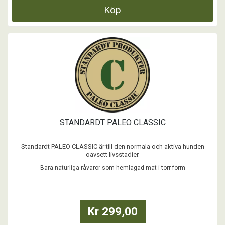
Köp
STANDARDT PALEO CLASSIC
Standardt PALEO CLASSIC är till den normala och aktiva hunden
oavsett livsstadier.
En antiinflammatorisk kost som ger de bästa förutsättningar för en
Bara naturliga råvaror som hemlagad mat i torr form
god hälsa oavsett ålder, från valp till senior. Sammansatt efter
hundens biologiska upptag , vetenskapliga och evolutionära
utveckling.
...
Kr 299,00