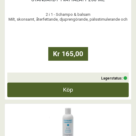
2 i 1 - Schampo & balsam
Milt, skonsamt, återfettande, djuprengörande, pälsstimulerande och
barriärstärkande
Ett milt schampo och balsam för hundar och katter i alla åldrar.
Motverkar uttorkning av hud och päls, även vid upprepande
behandlingar. Förebygger, stärker, vårdar och skyddar päls och hud
Kr 165,00
Lagerstatus:
Köp