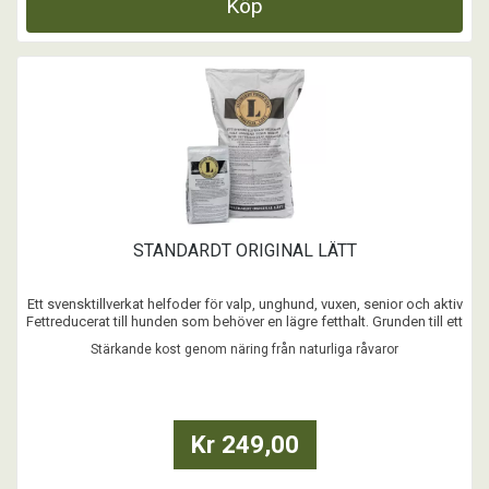
Köp
STANDARDT ORIGINAL LÄTT
Ett svensktillverkat helfoder för valp, unghund, vuxen, senior och aktiv
Fettreducerat till hunden som behöver en lägre fetthalt. Grunden till ett
friskt hundliv är en stärkande kost genom näring med bara naturliga
Stärkande kost genom näring från naturliga råvaror
råvaror - som hemlagad kost i torrform!
...
Kr 249,00