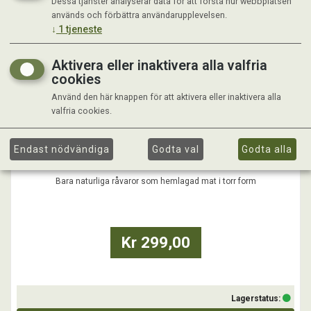
Dessa tjänster analyserar data för att förstå hur webbplatsen
används och förbättra användarupplevelsen.
↓
1
tjeneste
Aktivera eller inaktivera alla valfria
cookies
Använd den här knappen för att aktivera eller inaktivera alla
valfria cookies.
STANDARDT PALEO SKONA
Endast nödvändiga
Godta val
Godta alla
Standardt PALEO SKONA är till hunden som har behov av lägre
protein och energi i maten oavsett livsstadier.
En antiinflammatorisk kost som ger de bästa förutsättningar för en
Bara naturliga råvaror som hemlagad mat i torr form
god hälsa oavsett ålder, från valp till senior. Sammansatt efter
hundens biologiska upptag , vetenskapliga och evolutionära ...
Kr 299,00
Lagerstatus: