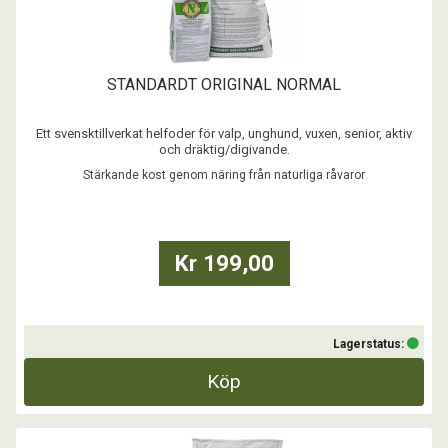
STANDARDT ORIGINAL NORMAL
Ett svensktillverkat helfoder för valp, unghund, vuxen, senior, aktiv
och dräktig/digivande.
Till hunden med ett normalt energi & näringsbehov. Grunden till ett
Stärkande kost genom näring från naturliga råvaror
friskt hundliv är en stärkande kost genom näring med bara naturliga
råvaror - som hemlagad kost i torrform!
...
Kr 199,00
Lagerstatus:
Köp