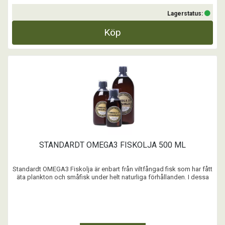
Lagerstatus:
Köp
STANDARDT OMEGA3 FISKOLJA 500 ML
Standardt OMEGA3 Fiskolja är enbart från viltfångad fisk som har fått
äta plankton och småfisk under helt naturliga förhållanden. I dessa
havets organismer finns de högsta värden av EPA/DHA. Omega3 är
viktigt för celler, hud, päls, leder, hjärta och tassar. De hjälper
näringsupptaget och producerar ...