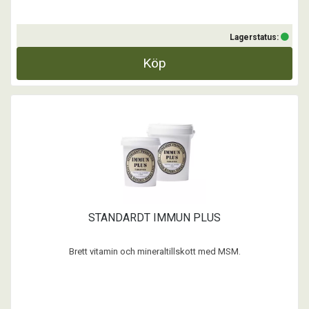
Lagerstatus:
Köp
STANDARDT IMMUN PLUS
Brett vitamin och mineraltillskott med MSM.
Standardt IMMUN+ är ett tillskott för hund och katt med mycket högt
näringsinnehåll av vitaminer, mineraler/spårämnen + MSM (ca 35%).