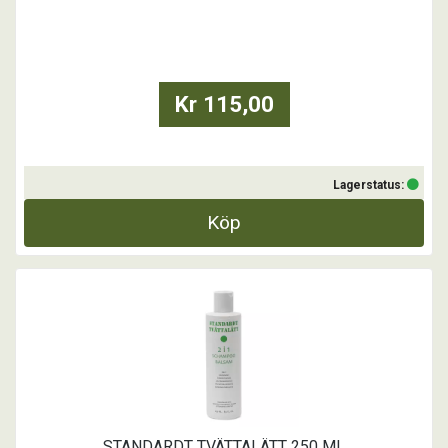
Standardt IMMUN är ett tillskott för hund och katt med mycket högt
näringsinnehåll av vitaminer, mineraler/spårämnen + colostrum.
...
Kr 115,00
Lagerstatus:
Köp
STANDARDT TVÄTTALÄTT 250 ML