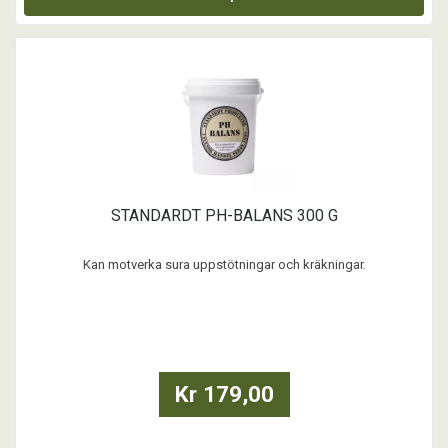
STANDARDT PH-BALANS 300 G
Kan motverka sura uppstötningar och kräkningar.
Standardt PH-balans binder samt lugnar produktionen av saltsyra och
kan bidra till att minska surhet i mage/tarm. Aminosyrorna tillför
protein som påverkar kroppens antisekretoriska faktorer i
mage/tarm, dessa ökar motståndskraften mot bl a diarré.
...
Kr 179,00