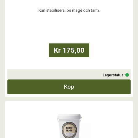
Kan stabilisera lös mage och tarm.
Standardt Mage är ett dietiskt kosttillskott som bidrar till att öka god
matsmältning och balanserar mage-/tarmfunktion från magsäck till
grovtarm hos känsliga hundar och katter.
Kr 175,00
...
Lagerstatus:
Köp