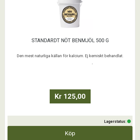
STANDARDT NÖT BENMJÖL 500 G
Den mest naturliga källan för kalcium. Ej kemiskt behandlat.
Organiskt Nötbenmjöl. Naturligt kosttillskott från nötben till hund och
katt.
...
Kr 125,00
Lagerstatus:
Köp