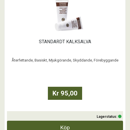
STANDARDT KALKSALVA
Återfettande, Basiskt, Mjukgörande, Skyddande, Förebyggande
SP Standardt KALKSALVA är en salva som skyddar och vårdar
känsliga hud och tassområden både i förebyggande och eftervårds
syften. Den hjälper till att förebygga fuktrelaterade problem, retningar
i huden och lindrar om huden blivit sårig.
Kr 95,00
Lagerstatus:
Köp