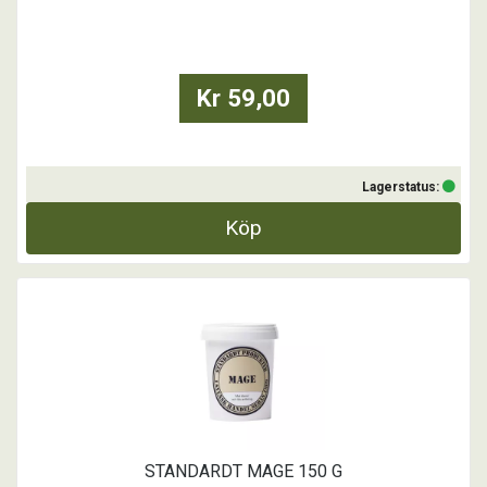
För torra och spruckna tassar eller hud. Används i förebyggande
syfte som skydd mot bl.a. fukt, kyla, hård skare och vägsalt.
Även bra till promenader/aktivitet på varma trottoarer eller liknande
uttorkande underlag.
Kr 59,00
...
Lagerstatus:
Köp
STANDARDT MAGE 150 G