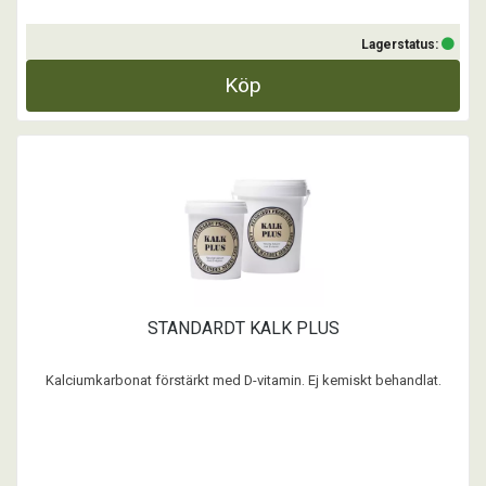
Lagerstatus:
Köp
STANDARDT KALK PLUS
Kalciumkarbonat förstärkt med D-vitamin. Ej kemiskt behandlat.
Ett naturligt kalktillskott för hund och katt. Standardt KALK+ är ett
kosttillskott med D-vitamin fritt från protein. Kan används till egen
matlagning eller ihop med ett helfoder.
...