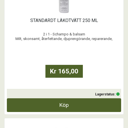
STANDARDT LÄKOTVÄTT 250 ML
2 i 1 - Schampo & balsam
Milt, skonsamt, återfettande, djuprengörande, reparerande,
barriärstärkande och antiseptiskt
STANDARDT LÄKOTVÄTT är ett återfettande klorhexidin schampo
som skyddar och vårdar känslig hud och päls. Till de individer som
har behov av enskilda eller återkommande behandlingar
Kr 165,00
Lagerstatus:
Köp