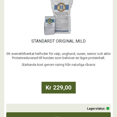
STANDARDT ORIGINAL MILD
Ett svensktillverkat helfoder för valp, unghund, vuxen, senior och aktiv
Proteinreducerad till hunden som behöver en lägre proteinhalt.
Grunden till ett friskt hundliv är en stärkande kost genom näring med
Stärkande kost genom näring från naturliga råvaror
bara naturliga råvaror - som hemlagad kost i torrform!
...
Kr 229,00
Lagerstatus: