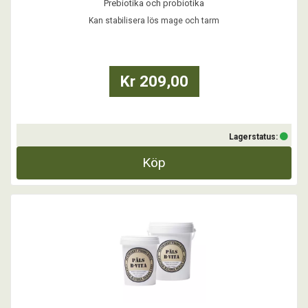
Prebiotika och probiotika
Avsett för matsmältning och en bättre tarmflora
Kan stabilisera lös mage och tarm
Avsett mot diareé och orolig mage
Kr 209,00
...
Lagerstatus:
Köp