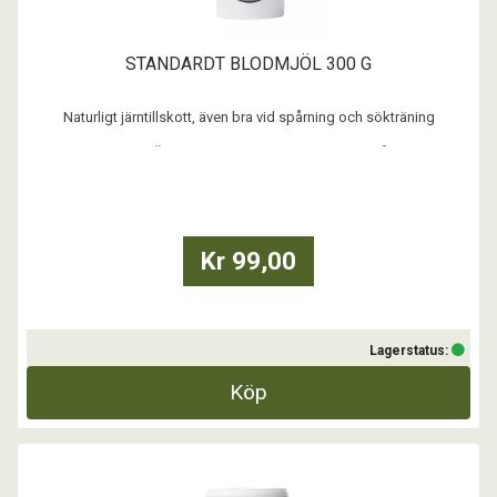
STANDARDT BLODMJÖL 300 G
Naturligt järntillskott, även bra vid spårning och sökträning
Standardt BLODMJÖL är en ren naturprodukt och innehåller naturliga
mineraler som järn. Blodmjöl innehåller även andra ämnen som är
viktiga för livsprocessen, t ex Selen, Zink, Koppar och Magnesium.
...
Kr 99,00
Lagerstatus:
Köp