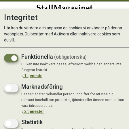
Integritet
0
Här kan du värdera och anpassa de cookies vi använder på denna
webbplats. Du bestämmer! Aktivera eller inaktivera cookies som
2GO Rapid Shine Svart
du vill.
Putssvamp
Funktionella
(obligatoriska)
Du kan inte inaktivera dessa, eftersom webbsidan annars inte
fungerar korrekt.
↓
1
tjeneste
Marknadsföring
Dessa tjänster behandlar personuppgifter för att visa dig
relevant innehåll om produkter, tjänster eller ämnen som du kan
vara intresserad av.
↓
2
tjenester
Statistik