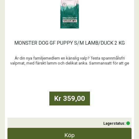
MONSTER DOG GF PUPPY S/M LAMB/DUCK 2 KG
Är din nya familjemedlem en känslig valp? Testa spannmålsfri
valpmat, med färskt lamm och delikat anka. Sammansatt för att ge
din valp all näring den behöver, men i ett extra skonsamt recept. Som
ser till att magen funkar. Och dessutom kan underlätta både inlärning
och tillväxt. Vi tror att bra mat ...
Kr 359,00
Lagerstatus:
Köp