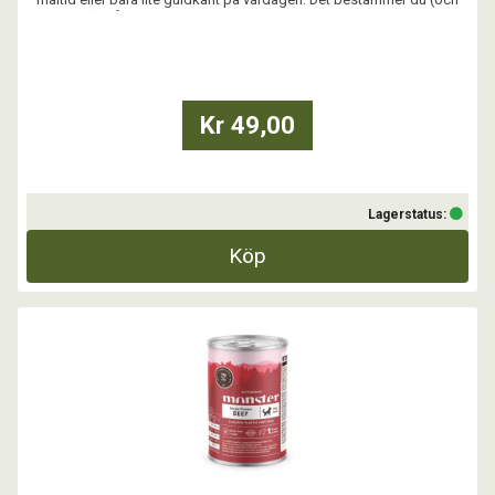
din hund). Vårt recept är framtaget i Sverige med noggrant utvalda
ingredienser – utan onödiga tillsatser! Precis så som vi tycker att en
blötmat ska vara.
...
Kr 49,00
Lagerstatus:
Köp