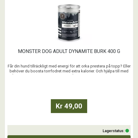
MONSTER DOG ADULT DYNAMITE BURK 400 G
Får din hund tillräckligt med energi för att orka prestera på topp? Eller
behöver du boosta torrfodret med extra kalorier. Och hjälpa till med
återhämtning och vätskebalans. Då kanske du behöver ladda din
hund med en burk Dynamit, kort och gott!
...
Kr 49,00
Lagerstatus: