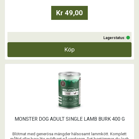
Kr 49,00
Lagerstatus:
Köp
MONSTER DOG ADULT SINGLE LAMB BURK 400 G
Blötmat med generösa mängder hälsosamt lammkött. Komplett
måltid eller bara lite guldkant på vardagen. Det bestämmer du (och