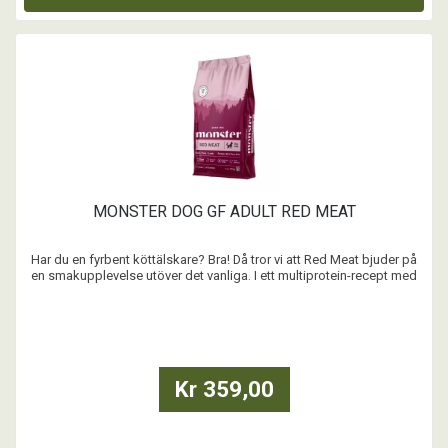
MONSTER DOG GF ADULT RED MEAT
Har du en fyrbent köttälskare? Bra! Då tror vi att Red Meat bjuder på
en smakupplevelse utöver det vanliga. I ett multiprotein-recept med
massor av nötkött, gris och lamm. För starka muskler, naturlig näring
och delikat smak. Testa och låt er imponeras. Och ha höga krav på
oss – för det har vi!
...
Kr 359,00