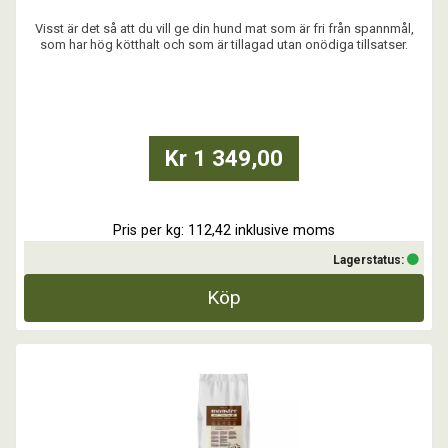
Visst är det så att du vill ge din hund mat som är fri från spannmål,
som har hög kötthalt och som är tillagad utan onödiga tillsatser.
Gärna med en spännande proteinkälla. Forest Game är inspirerad av
den nordiska naturen med rikliga mängder hjortkött. Bra mat helt
enkelt.
...
Kr 1 349,00
Pris per kg: 112,42 inklusive moms
Lagerstatus:
Köp