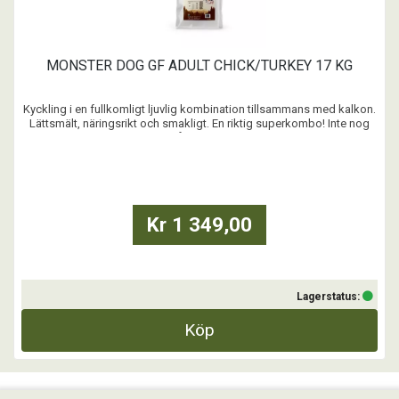
MONSTER DOG GF ADULT CHICK/TURKEY 17 KG
Kyckling i en fullkomligt ljuvlig kombination tillsammans med kalkon.
Lättsmält, näringsrikt och smakligt. En riktig superkombo! Inte nog
med det. Receptet är spannmålsfritt, bra för tänderna och snällt mot
magen. Riktigt bra för din hund. Viktigt val för dig. Vi kallar det viktigt -
på riktigt.
...
Kr 1 349,00
Lagerstatus:
Köp