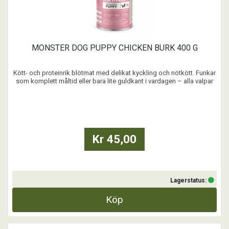
MONSTER DOG PUPPY CHICKEN BURK 400 G
Kött- och proteinrik blötmat med delikat kyckling och nötkött. Funkar
som komplett måltid eller bara lite guldkant i vardagen – alla valpar
kan må bra av blötmat. Med recept framtaget i Sverige och noggrant
utvalda ingredienser. Garanterat fritt från spannmål, utan tillsatt
socker och andra onödiga ...
Kr 45,00
Lagerstatus:
Köp