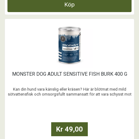
Köp
MONSTER DOG ADULT SENSITIVE FISH BURK 400 G
Kan din hund vara känslig eller kräsen? Här är blötmat med mild
sötvattensfisk och omsorgsfullt sammansatt för att vara schysst mot
magen och huden. Som är spannmålsfritt och utan onödiga tillsatser.
Skonsam och delikat på samma gång – precis så som vi tycker att
en extra snäll blötmat ska vara.
...
Kr 49,00