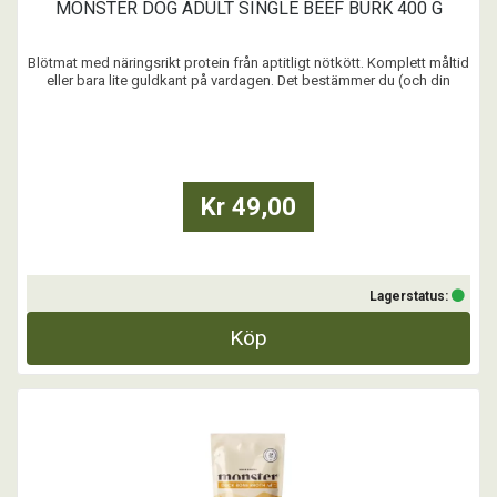
MONSTER DOG ADULT SINGLE BEEF BURK 400 G
Blötmat med näringsrikt protein från aptitligt nötkött. Komplett måltid
eller bara lite guldkant på vardagen. Det bestämmer du (och din
hund). Vårt recept är framtaget i Sverige med noggrant utvalda
ingredienser – utan onödiga tillsatser. Precis så som vi tycker att en
blötmat ska vara.
...
Kr 49,00
Lagerstatus:
Köp