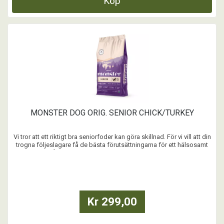
Köp
MONSTER DOG ORIG. SENIOR CHICK/TURKEY
Vi tror att ett riktigt bra seniorfoder kan göra skillnad. För vi vill att din
trogna följeslagare få de bästa förutsättningarna för ett hälsosamt
liv. Så att ni kan dela ännu fler minnen tillsammans.
...
Kr 299,00