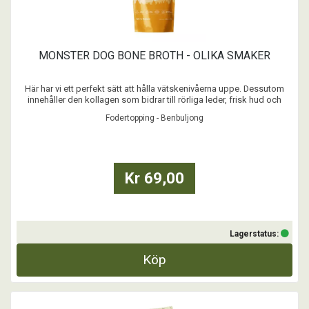
MONSTER DOG BONE BROTH - OLIKA SMAKER
Här har vi ett perfekt sätt att hålla vätskenivåerna uppe. Dessutom
innehåller den kollagen som bidrar till rörliga leder, frisk hud och
glänsande päls.
Fodertopping - Benbuljong
Sa vi att den både är 100 % naturligt god och superfettsnål? Så häll
över torrfodret och ta innehållet i matskålen till nya höjder - utan att ge
u ...
Kr 69,00
Lagerstatus:
Köp