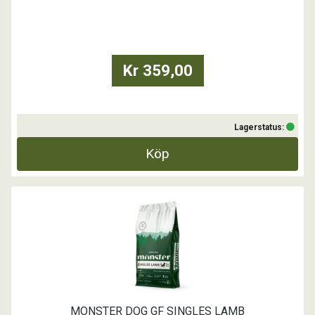
bara ska funka. Eller hur? Sensitive har ett skonsamt recept, med
noga avvägda ingredienser. För att alla hundar förtjänar riktigt bra
foder. Inklusive de ...
Kr 359,00
Lagerstatus:
Köp
MONSTER DOG GF SINGLES LAMB