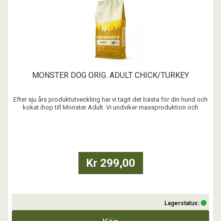
MONSTER DOG ORIG. ADULT CHICK/TURKEY
Efter sju års produktutveckling har vi tagit det bästa för din hund och
kokat ihop till Monster Adult. Vi undviker massproduktion och
levererar kvalitet helt utan mellanhänder. Resultatet? Riktigt bra foder
såklart! Vi vet att du vill det bästa för din hund. Och vet du? Det vill vi
med.
...
Kr 299,00
Lagerstatus: