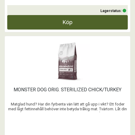
Lagerstatus:
Köp
MONSTER DOG ORIG. STERILIZED CHICK/TURKEY
Matglad hund? Har din fyrbenta vän lätt att gå upp i vikt? Ett foder
med lågt fettinnehåll behöver inte betyda tråkig mat. Tvärtom. Låt din
hund få njuta av sin heliga matstund och fortsätta må bra. Varje dag.
...