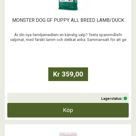
MONSTER DOG GF PUPPY ALL BREED LAMB/DUCK
Är din nya familjemedlem en känslig valp? Testa spannmålsfri
valpmat, med färskt lamm och delikat anka. Sammansatt för att ge
din valp all näring den behöver, men i ett extra skonsamt recept. Som
ser till att magen funkar. Och dessutom kan underlätta både inlärning
och tillväxt. Vi tror att bra mat ...
Kr 359,00
Lagerstatus:
Köp