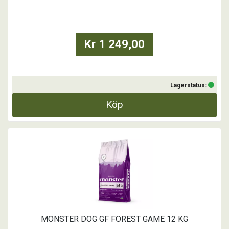
tugga ska vara schysst mot mage, päls och vikt.
...
Kr 1 249,00
Lagerstatus:
Köp
MONSTER DOG GF FOREST GAME 12 KG