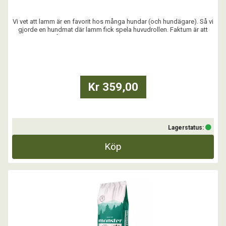
Vi vet att lamm är en favorit hos många hundar (och hundägare). Så vi
gjorde en hundmat där lamm fick spela huvudrollen. Faktum är att
lamm är både främsta ingrediensen och enda proteinkällan.
Kombinerat med en rad hälsomässiga fördelar. Utan onödiga
tillsatser. God smak. Schysst mat.
...
Kr 359,00
Lagerstatus:
Köp