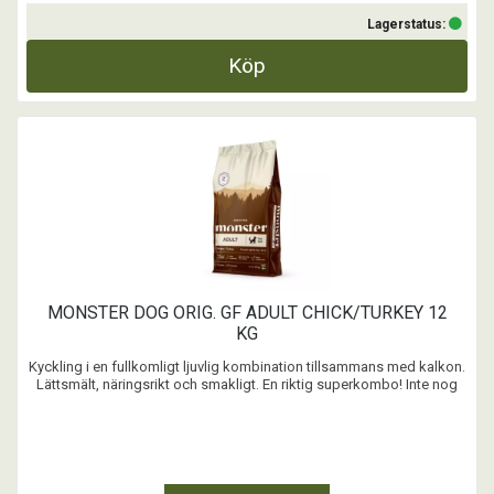
Lagerstatus:
Köp
MONSTER DOG ORIG. GF ADULT CHICK/TURKEY 12
KG
Kyckling i en fullkomligt ljuvlig kombination tillsammans med kalkon.
Lättsmält, näringsrikt och smakligt. En riktig superkombo! Inte nog
med det. Receptet är spannmålsfritt, bra för tänderna och snällt mot
magen. Riktigt bra för din hund. Viktigt val för dig. Vi kallar det viktigt -
på riktigt.
...