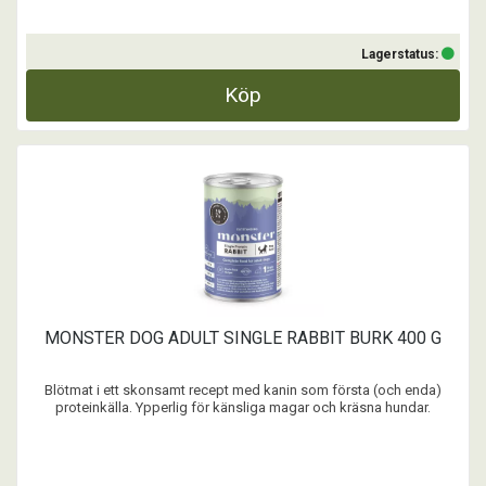
Lagerstatus:
Köp
MONSTER DOG ADULT SINGLE RABBIT BURK 400 G
Blötmat i ett skonsamt recept med kanin som första (och enda)
proteinkälla. Ypperlig för känsliga magar och kräsna hundar.
Utvecklat i Sverige och omsorgsfullt tillagat i EU, helt utan onödiga
tillsatser. Om det ska ges som helfoder eller bara lite guldkant i
vardagen är något mellan dig och din hun ...