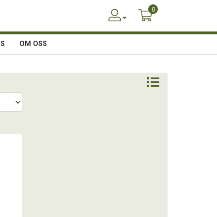
0
SS
OM OSS