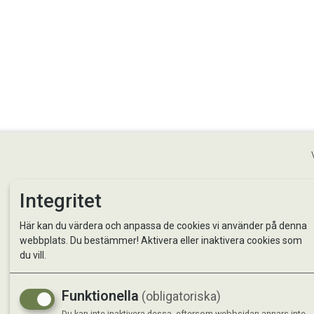
Integritet
Här kan du värdera och anpassa de cookies vi använder på denna
StallMagasinet AB
Besö
webbplats. Du bestämmer! Aktivera eller inaktivera cookies som
du vill.
Kontakta oss
StallMa
Om oss
Västra 
Funktionella
(obligatoriska)
59595 
Du kan inte inaktivera dessa, eftersom webbsidan annars inte