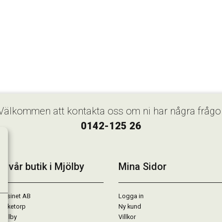
Välkommen att kontakta oss om ni har några frågo
0142-125 26
k vår butik i Mjölby
Mina Sidor
gasinet AB
Logga in
Lärketorp
Ny kund
Mjölby
Villkor