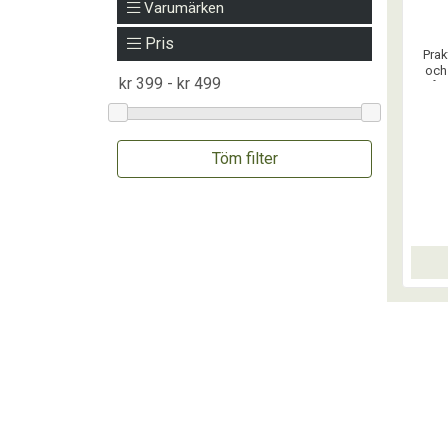
Varumärken
Pris
Prak
och
båda
sidor 
den e
Ma
Töm filter