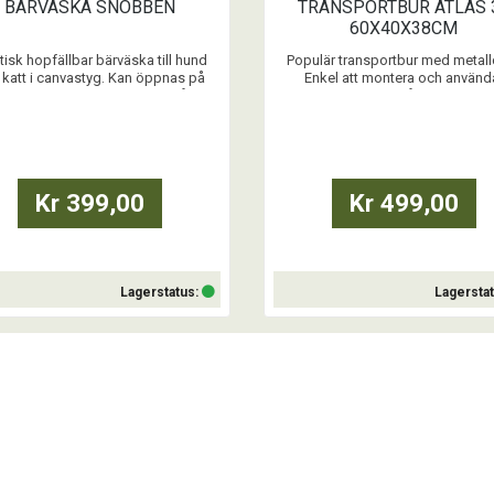
BÄRVÄSKA SNOBBEN
TRANSPORTBUR ATLAS 
60X40X38CM
tisk hopfällbar bärväska till hund
Populär transportbur med metall
 katt i canvastyg. Kan öppnas på
Enkel att montera och använd
 kortsidorna Meshfönster på tre
Staplingsbar. För små hundar, katt
ger bra ventilation. Ficka i mesh på
smådjur upp till 5kg. Levereras i
na kortsidan. Axelrem följer med.
av färgerna på bild.
x vikt på hunden/katten är 7kg.
...
...
Kr 399,00
Kr 499,00
Lagerstatus:
Lagersta
Köp
Köp