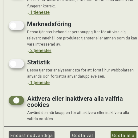
fungerar korrekt.
Måndag 
↓
1
tjeneste
Tisdag 
Marknadsföring
Onsdag 
Torsdag
Dessa tjänster behandlar personuppgifter för att visa dig
Fredag 
relevant innehåll om produkter, tjänster eller ämnen som du kan
Lördag 
vara intresserad av.
Se avvi
↓
2
tjenester
Statistik
Dessa tjänster analyserar data för att förstå hur webbplatsen
används och förbättra användarupplevelsen.
↓
1
tjeneste
Aktivera eller inaktivera alla valfria
cookies
Använd den här knappen för att aktivera eller inaktivera alla
valfria cookies.
Endast nödvändiga
Godta val
Godta alla