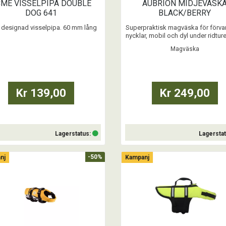
ME VISSELPIPA DOUBLE
AUBRION MIDJEVÄSK
DOG 641
BLACK/BERRY
t designad visselpipa. 60 mm lång
Superpraktisk magväska för förvar
nycklar, mobil och dyl under ridture
...
i stallet. ...
Magväska
Kr 139,00
Kr 249,00
Lagerstatus:
Lagersta
-50%
nj
Kampanj
Köp
Köp