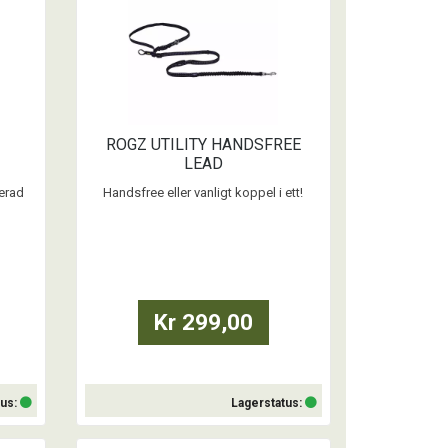
ROGZ UTILITY HANDSFREE
LEAD
rerad
Handsfree eller vanligt koppel i ett!
- Kontrollhandtag för förbättrad kontroll i
,5 ml
områden med hög trafik.
olater
- Kan justeras i midje-/handtagsstorlek
ng
och varierande koppellängder.
da
- Reflekterande garn är invävt i bandet för
rblick
synlighet under natten.
Kr 299,00
- Stötabsorberande del lättar
dragstyrkan på dig och di ...
tus:
Lagerstatus: