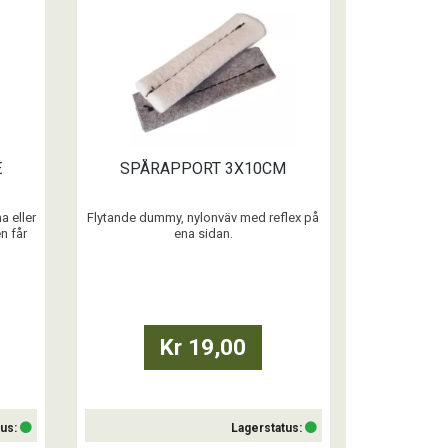
Köp
E
SPÅRAPPORT 3X10CM
a eller
Flytande dummy, nylonväv med reflex på
n får
ena sidan.
å.
 utan
...
Kr 19,00
tus:
Lagerstatus: