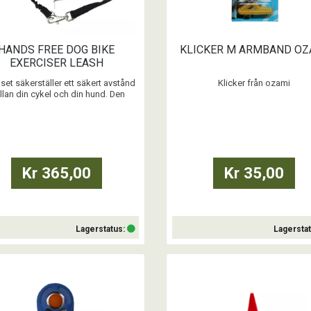
HANDS FREE DOG BIKE
KLICKER M ARMBAND OZ
EXERCISER LEASH
CYKELFÄSTE
 set säkerställer ett säkert avstånd
Klicker från ozami
lan din cykel och din hund. Den
iska änden ger mer komfort för dig
- Liten och portabel träningsappar
n hund. Lätt att fästa på sadeln på
att markera önskvärt beteen
din cykel.
- Lätt att använda för både nybörj
erfarna
äkra sättet att cykla med din hund!
- Med smidigt armband
Kr 365,00
Kr 35,00
...
...
Lagerstatus:
Lagersta
Köp
Köp