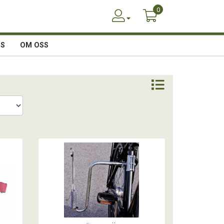
0
SS
OM OSS