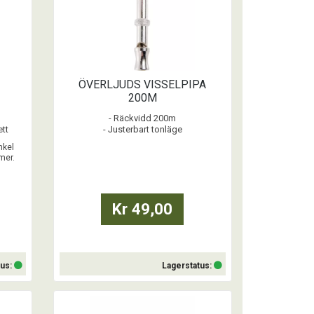
ÖVERLJUDS VISSELPIPA
200M
- Räckvidd 200m
ett
- Justerbart tonläge
lämpar
- Tillverkad i metall
nkel
- Med nyckelring
mer.
passar
dern
Kr 49,00
dis
ch en
tus:
Lagerstatus:
Köp