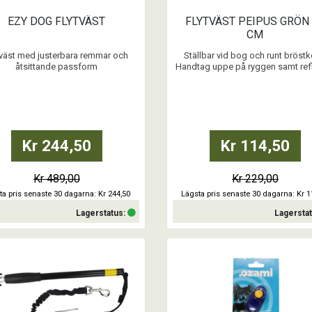
EZY DOG FLYTVÄST
FLYTVÄST PEIPUS GRÖN
CM
tväst med justerbara remmar och
Ställbar vid bog och runt bröstk
åtsittande passform
Handtag uppe på ryggen samt ref
bröstbanden för ökad synlighe
- Ergonomiskt handtag
ikt ultra-flytmaterial garanterar att
...
hunden alltid flyter
- Vadderade bröstband
Superstark D-ring i nylon för att
Kr 244,50
Kr 114,50
portera och binda fast hunden när
det behövs
- D-ring i rostfritt stål
Kr 489,00
Kr 229,00
...
ta pris senaste 30 dagarna: Kr 244,50
Lägsta pris senaste 30 dagarna: Kr 1
Lagerstatus:
Lagersta
Köp
Köp