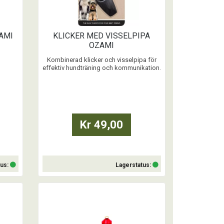
AMI
KLICKER MED VISSELPIPA
OZAMI
Kombinerad klicker och visselpipa för
effektiv hundträning och kommunikation.
at för
...
de
are och
Kr 49,00
tus:
Lagerstatus:
Köp