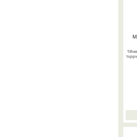
M
Tillv
toppv