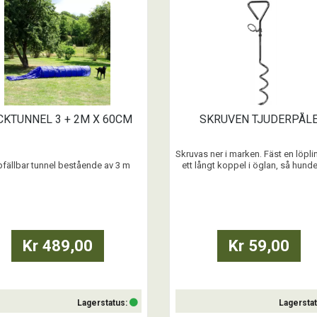
Köp
Köp
CKTUNNEL 3 + 2M X 60CM
SKRUVEN TJUDERPÅL
Skruvas ner i marken. Fäst en löplin
fällbar tunnel bestående av 3 m
ett långt koppel i öglan, så hunde
unnel plus 2 m säck. Inklusive 8
gott om utrymme att röra sig p
rankringspinnar. Levereras med
Tänk på att aldrig lämna hunden
förvaringsväska.
uppsikt när den är bunden
...
Kr 489,00
Kr 59,00
Lagerstatus:
Lagersta