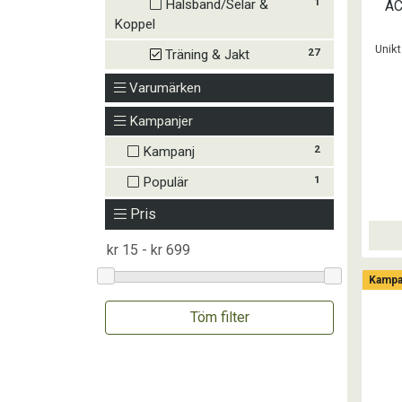
1
Halsband/Selar &
AC
Koppel
Unik
27
Träning & Jakt
Varumärken
Kampanjer
2
Kampanj
1
Populär
Pris
Kampa
Töm filter