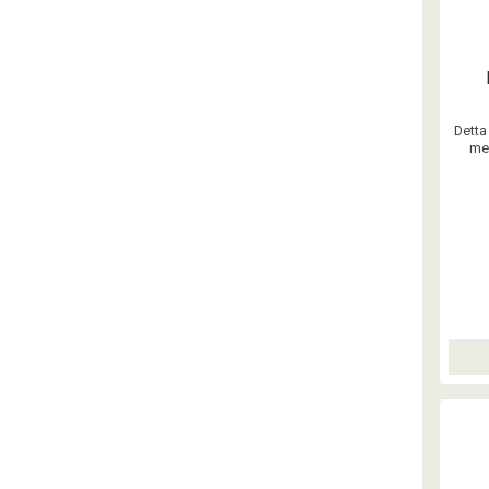
Detta
mel
elast
och di
Det s