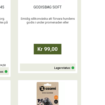
 45
GODISBAG SOFT
org.
Smidig silikonväska att förvara hundens
lex på
godis i under promenaden eller
t.
träningspasset. Smart magnetlås för att
enkelt kunna öppna och stänga väskan
utan "prassel" som distraherar hunden
under träningen. Fästes enkelt i bältet
med sitt rejäla clips.
Kr 99,00
...
14,50
Lagerstatus:
tus:
Köp