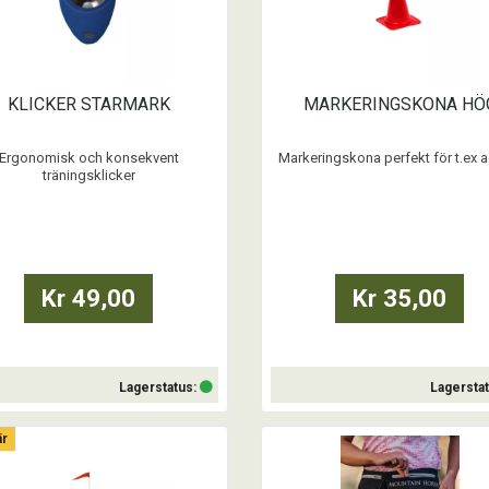
KLICKER STARMARK
MARKERINGSKONA HÖ
Ergonomisk och konsekvent
Markeringskona perfekt för t.ex ag
träningsklicker
- Hög modell (28 cm)
nskaplig metod för att träna säkert
och enkelt
...
ma och belöna önskade beteenden
höjd knapp lätt att hitta och trycka
på
Kr 49,00
Kr 35,00
ckarelementet i rostfritt stål rostar
inte
Steg-för-steg träningsguide för
snabbstart ingår
...
Lagerstatus:
Lagersta
är
Köp
Köp