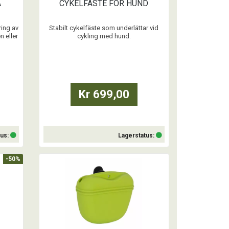
A
CYKELFÄSTE FÖR HUND
ing av
Stabilt cykelfäste som underlättar vid
n eller
cykling med hund.
Fästet är lättmonterat och passar de
flesta cyklar. Fästet håller hunden på ett
lagom avstånd från cykeln och minskar
ev. ryck i cykeln.
Lättmonterat och kan enkelt tas av när
det inte används.
Kr 699,00
...
tus:
Lagerstatus:
-50%
Köp