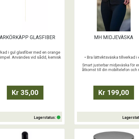
ARKÖRKÄPP GLASFIBER
MH MIDJEVÄSKA
erkad i gul glasfiber med en orange
impel. Användes vid sådd, kemisk
• Bra lättviktsväska tillverkad i 
bekämpning m.m.
vattentätt softshell-material som 
Smart justerbar midjeväska för e
sig att bära året runt
åtkomst till din mobiltelefon och 
...
• Justerbart elastiskt bälte som 
runt midjan eller över axeln
• Större ficka för att passa mo
mobiltelefon
Kr 35,00
Kr 199,00
• Mindre ficka för dina hästgo
• Båda fickorna med dragkedja o
säker au
Lagerstatus:
Lagersta
Köp
Köp