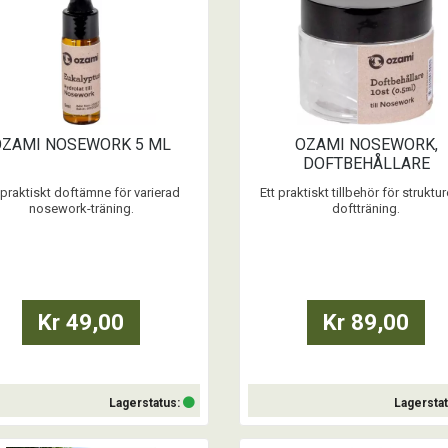
OZAMI NOSEWORK 5 ML
OZAMI NOSEWORK,
DOFTBEHÅLLARE
 praktiskt doftämne för varierad
Ett praktiskt tillbehör för struktu
nosework-träning.
doftträning.
ten flaska med pipett för enkel
- Innehåller 10 plastbehållare à 0
dosering
- Används för nosework med hydr
ssar nybörjare och avancerade
- Med lock för säker förslutni
ekipage
- Återanvändbara och lättfyll
ds tillsammans med doftbehållare
- Transparent design för enkel öve
Kr 49,00
Kr 89,00
Innehåller 5 ml hydrolat
...
...
Lagerstatus:
Lagersta