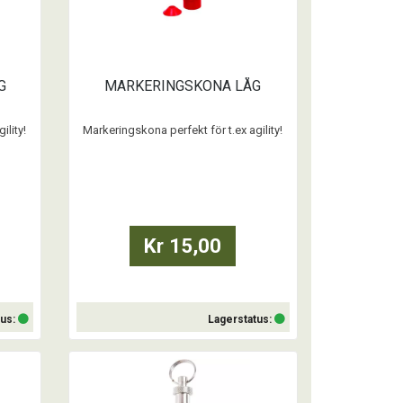
G
MARKERINGSKONA LÅG
ility!
Markeringskona perfekt för t.ex agility!
- Låg modell modell (6 cm)
...
Kr 15,00
tus:
Lagerstatus:
Köp