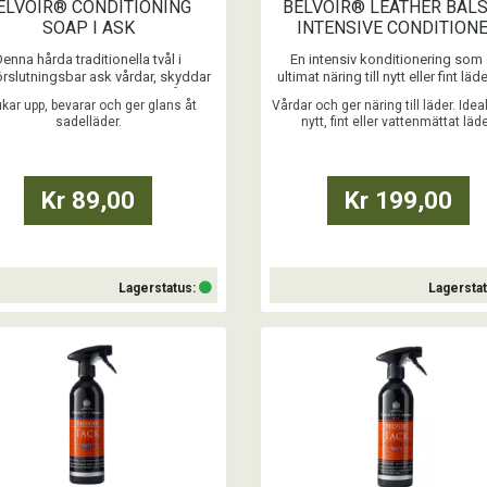
ELVOIR® CONDITIONING
BELVOIR® LEATHER BAL
SOAP I ASK
INTENSIVE CONDITION
500ML
Denna hårda traditionella tvål i
En intensiv konditionering som
örslutningsbar ask vårdar, skyddar
ultimat näring till nytt eller fint lä
r glans till läder. Kvalitetstvålen är
djupkonditionerar torrt eller spr
kar upp, bevarar och ger glans åt
Vårdar och ger näring till läder. Ideal
amtagen av vegetabiliska oljor,
läder. Den mjuka lanolin- oc
sadelläder.
nytt, fint eller vattenmättat läde
sive kokosnötsolja och glycerin för
bivaxformeln håller lädret i optimal
elbunden användning. Glycerinet
och ger en briljant glans.
r och stänger porerna i lädret och
par en skyddande barriär mot ...
Används efter ”Steg 1” Belvoi
Kr 89,00
Kr 199,00
Läderrengöring vid tillfällen där 
inten ...
Lagerstatus:
Lagersta
Köp
Köp