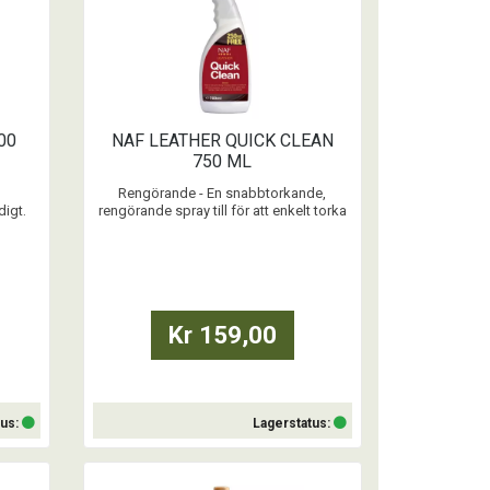
00
NAF LEATHER QUICK CLEAN
750 ML
Rengörande - En snabbtorkande,
digt.
rengörande spray till för att enkelt torka
doolja.
bort och avlägsna fett, svett och smuts
vid vardaglig skötsel av läder. Rengör
snabbt lädret, som nu är redo att
smörjas in.
...
Kr 159,00
tus:
Lagerstatus:
Köp