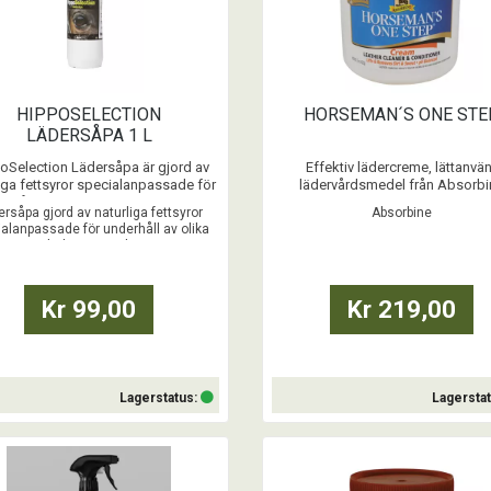
HIPPOSELECTION
HORSEMAN´S ONE STE
LÄDERSÅPA 1 L
oSelection Lädersåpa är gjord av
Effektiv lädercreme, lättanvän
liga fettsyror specialanpassade för
lädervårdsmedel från Absorbi
erhåll av olika lädermaterial. Den
rsåpa gjord av naturliga fettsyror
Absorbine
nnehåller en högre aktiv halt än
...
alanpassade för underhåll av olika
ionella lädersåpor. Daglig rengöring
lädermaterial.
ädersåpa håller din utrustning som
r, sadlar och träns i god kondition
och livslängden ökar på utr ...
Kr 99,00
Kr 219,00
Lagerstatus:
Lagersta
Köp
Köp