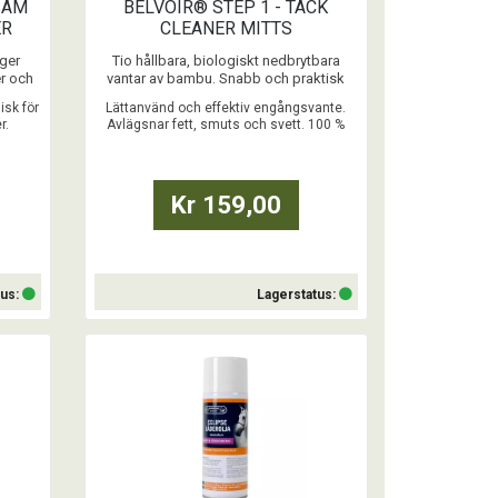
SAM
BELVOIR® STEP 1 - TACK
ER
CLEANER MITTS
 ger
Tio hållbara, biologiskt nedbrytbara
der och
vantar av bambu. Snabb och praktisk
ucket
användning, inget vatten behövs.
isk för
Lättanvänd och effektiv engångsvante.
h
Viktig att ha när man är på språng!
r.
Avlägsnar fett, smuts och svett. 100 %
t skick
Vändflik ingår för att enkelt använda
biologiskt nedbrytbart.
båda sidorna. Vänd ut-och-in för extra
rengöringseffekt. Kan användas på
r
konstläder.
Kr 159,00
en mer
För ingrott fett och smuts, fyll ...
tus:
Lagerstatus:
Köp