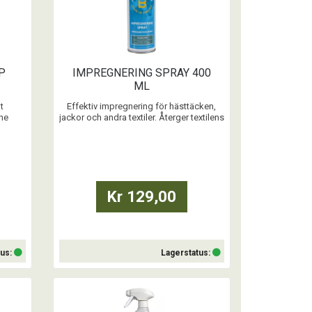
P
IMPREGNERING SPRAY 400
ML
t
Effektiv impregnering för hästtäcken,
ne
jackor och andra textiler. Återger textilens
vattenavstötande egenskaper. Varken
klibbar eller lämnar fläckar! Praktisk
sprayflaska.
NY MILJÖVÄNLIGARE FORMULA.
...
Kr 129,00
tus:
Lagerstatus:
Köp