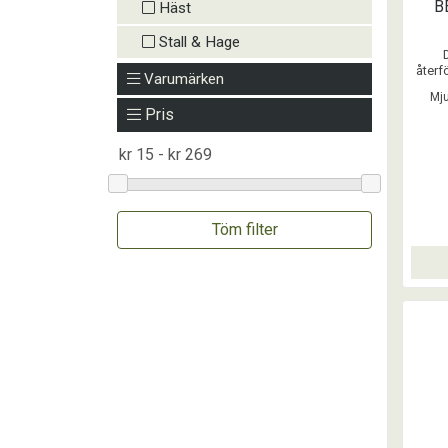
B
Häst
Stall & Hage
återf
Varumärken
och ge
Mju
fr
Pris
inklu
reg
mätta
ska
Töm filter