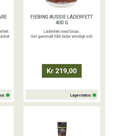
ARE
FIEBING AUSSIE LÄDERFETT
400 G
rfett.
Läderfett med bivax.
Lädret
Gör gammalt hårt läder smidigt och
e. Ger
mjukt.
Vattenavstötande.
...
Kr 219,00
tus:
Lagerstatus:
Köp