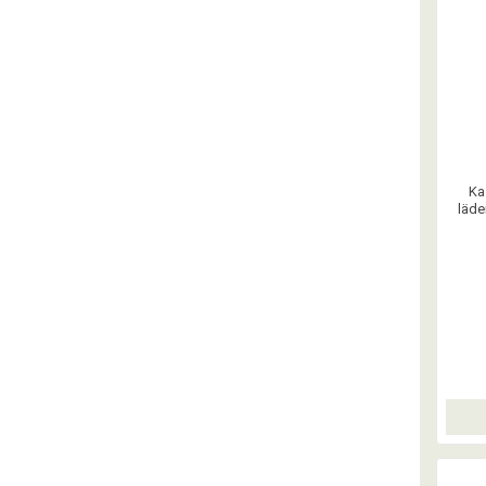
Ka
läde