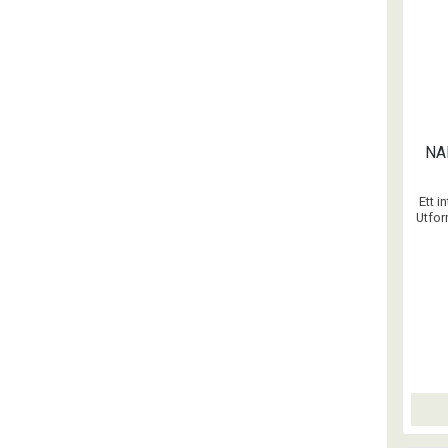
NA
Ett i
Utfor
lädr
Lät
NAF r
yta