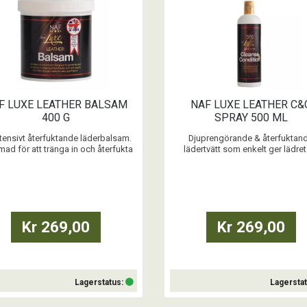
F LUXE LEATHER BALSAM
NAF LUXE LEATHER C&
400 G
SPRAY 500 ML
ntensivt återfuktande läderbalsam.
Djuprengörande & återfuktan
mad för att tränga in och återfukta
lädertvätt som enkelt ger lädret
et och göra det mjukt och smidigt.
skinande och lyxig finish samt kli
t att applicera med svampen som
yta.
medföljer i burken.
...
ekommenderar ett test på en liten
n av lädret som kommer i kontakt
Kr 269,00
Kr 269,00
med din häst 48h innan första
användning.
...
Lagerstatus:
Lagersta