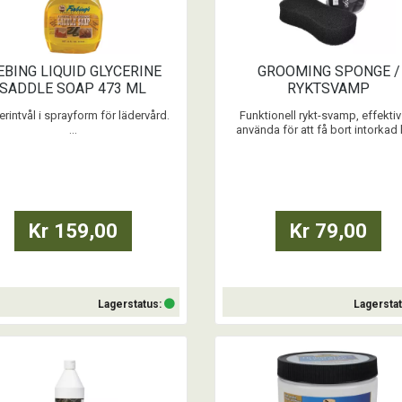
EBING LIQUID GLYCERINE
GROOMING SPONGE /
SADDLE SOAP 473 ML
RYKTSVAMP
erintvål i sprayform för lädervård.
Funktionell rykt-svamp, effektiv
...
använda för att få bort intorkad 
damm, svett- och sadelmärken
smuts.
Fungerar utmärkt även på shabra
täcken för att få bort fällpäls
Levereras vakuumpackad oc
Kr 159,00
Kr 79,00
expanderar till full storlek efter 
timmar.
...
Lagerstatus:
Lagersta
Köp
Köp