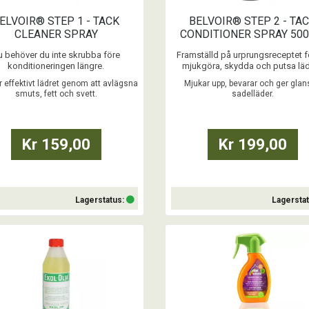
ELVOIR® STEP 1 - TACK
BELVOIR® STEP 2 - TA
CLEANER SPRAY
CONDITIONER SPRAY 50
u behöver du inte skrubba före
Framställd på urprungsreceptet fö
konditioneringen längre.
mjukgöra, skydda och putsa läd
En ren och naturlig kvalitetspro
 effektivt lädret genom att avlägsna
Mjukar upp, bevarar och ger glan
 lyfter försiktigt bort ingrodd fett,
baserad på glycerin och kokosolj
smuts, fett och svett.
sadelläder.
 och smuts för att sedan lätt torkas
regelbunden och enkel behandl
 Den pH-neutrala sammansättningen
Glycerinet mättar och stänger por
ar inte på sömmar eller torkar ut
lädret och skapar en skyddande b
et. De rengörande ingredienserna i
mot salt, smuts, fett och vatte
Kr 159,00
Kr 199,00
r Läderrengöring tar bort alla fo ...
A ...
Lagerstatus:
Lagersta
Köp
Köp