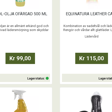
OL-OLJA OFÄRGAD 500 ML
EQUINATURA LEATHER C
oljan är en allmänt erkänd god och
Kombination av sadeltvål och läde
övad lädersmörjning som skyddar
Rengör och vårdar allt glattläder. 
tten, fukt, mögel, salt och bevarar
fettas in, skyddas och håller läng
Lädervård
 och skinn mjukt och smidigt samt
en vacker, naturlig glans.
stärker dess rivstyrka. Ofärgad.
...
...
Kr 99,00
Kr 115,00
Lagerstatus:
Lagersta
Köp
Köp