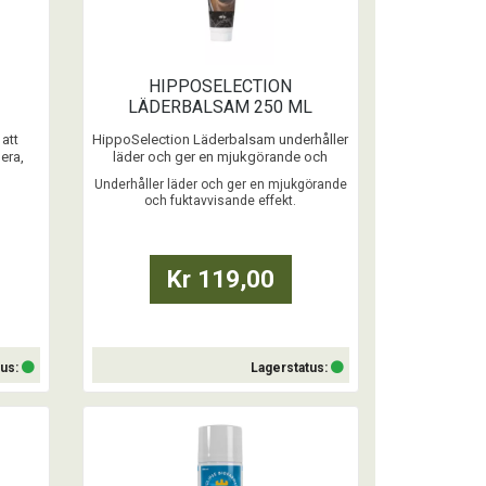
HIPPOSELECTION
LÄDERBALSAM 250 ML
 att
HippoSelection Läderbalsam underhåller
lera,
läder och ger en mjukgörande och
 och
fuktavvisande effekt. Lädret blir smidigt
Underhåller läder och ger en mjukgörande
och behåller sin elasticitet längre. Ingen
och fuktavvisande effekt.
k och
karenstid. Säljs i 250 ml förpackning. ...
.
h
Kr 119,00
några
tus:
Lagerstatus:
Köp