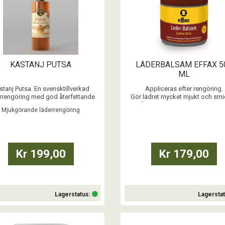
KASTANJ PUTSA
LÄDERBALSAM EFFAX 5
ML
stanj Putsa. En svensktillverkad
Appliceras efter rengöring.
rrengöring med god återfettande
Gör lädret mycket mjukt och smi
effekt.
Innehåller bivax, lanolin och avoka
Mjukgörande läderrengöring
500 ml.
...
...
Kr 199,00
Kr 179,00
Lagerstatus:
Lagersta
Köp
Köp