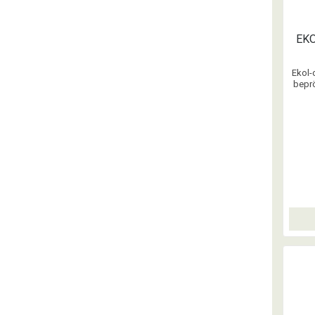
EK
Ekol-
bepr
mot va
läder
för