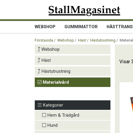
WEBSHOP
GUMMIMATTOR
HÄSTTRANS
Förstasida
/
Webshop
/
Häst
/
Hästutrustning
/ Materia
Webshop
Häst
Visar 
Hästutrustning
Materialvård
Kategorier
Hem & Trädgård
Hund