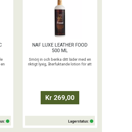
C
NAF LUXE LEATHER FOOD
500 ML
de
Smörj in och berika ditt läder med en
 en
riktigt lyxig, återfuktande lotion för att
bbfri
återuppliva och återfukta nyligen rengjort
läder eller nytt stelare läder.
NAF rekommenderar ett test på en liten
ytan av lädret som kommer i kontakt
med din häst 48h innan första
Kr 269,00
användning.
...
tus:
Lagerstatus: