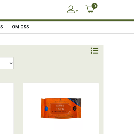
0
SS
OM OSS