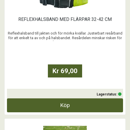
REFLEXHALSBAND MED FLÄRPAR 32-42 CM
Reflexhalsband till jakten och för mörka kvällar. Justerbart resårband
för att enkelt ta av och på halsbandet. Resårdelen minskar risken för
att hunden ska fastna i snår och grenar. Flärparna ökar synligheten,
perfekt för långhåriga hundar.
...
Kr 69,00
Lagerstatus:
Köp