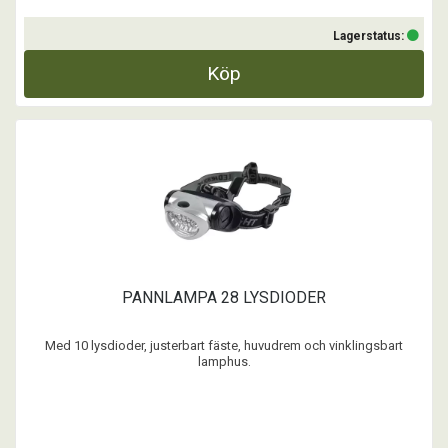
Lagerstatus:
Köp
PANNLAMPA 28 LYSDIODER
Med 10 lysdioder, justerbart fäste, huvudrem och vinklingsbart
lamphus.
Vattentät och LED lamporna kan tändas i 4 olika lägen. 1: 2st
lysdioder. 2: 4st lysdioder. 3: 8st lysdioder. 4: 2st rött blinkande
lysdioder.
Lamphuset är ovalt.Batterityp: 3 st AAA (ingår ej )