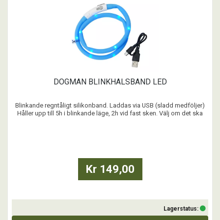
DOGMAN BLINKHALSBAND LED
Blinkande regntåligt silikonband. Laddas via USB (sladd medföljer)
Håller upp till 5h i blinkande läge, 2h vid fast sken. Välj om det ska
blinka fort, sakta eller ha fast sken. Synligt upp till 500m. Kan kortas
på längden så att den passar din hund.
...
Kr 149,00
Lagerstatus: