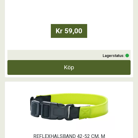
enkelt kunna tas av och på. Resårdelen minskar risken för jakthundar
att fastna i snår och grenar med sitt halsband.
...
Kr 59,00
Lagerstatus:
Köp
REFLEXHALSBAND 42-52 CM, M