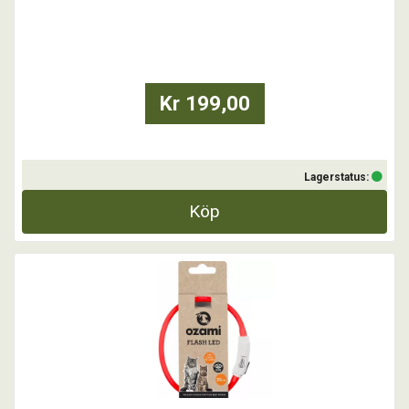
- Klipp till lagom storlek
- Välj mellan röd, grön, blå eller pulserande multi-color
- Laddas med USB
- Vattentätt
...
Kr 199,00
Lagerstatus:
Köp