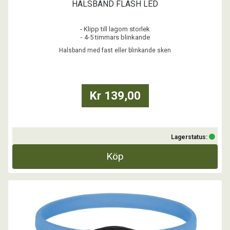
HALSBAND FLASH LED
- Klipp till lagom storlek
- 4-5 timmars blinkande
- Laddas med USB
Halsband med fast eller blinkande sken
- Vattentätt
Kr 139,00
Lagerstatus:
Köp