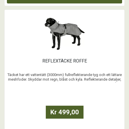
REFLEXTÄCKE ROFFE
Täcket har ett vattentätt (3000mm) fullreflekterande tyg och ett lättare
meshfoder. Skyddar mot regn, blåst och kyla. Reflekterande detaljer,
justerbar halsöppning, krage och besnöre samt en öppning på
ryggen för sele.
...
Kr 499,00