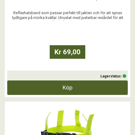
Reflexhalsband som passar perfekt till jakten och för att synas
tydligare på mörka kvällar. Utrustat med justerbar resårdel för att
enkelt kunna tas av och på. Resårdelen minskar risken för jakthundar
att fastna i snår och grenar med sitt halsband.
...
Kr 69,00
Lagerstatus:
Köp