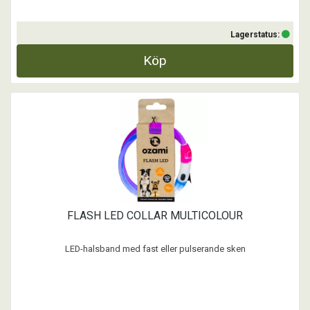
Lagerstatus:
Köp
FLASH LED COLLAR MULTICOLOUR
LED-halsband med fast eller pulserande sken
- Klipp till lagom storlek
- Välj mellan röd, grön, blå eller pulserande multi-color
- Laddas med USB
- Vattentätt