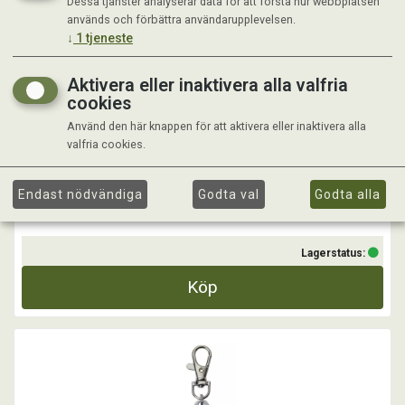
Dessa tjänster analyserar data för att förstå hur webbplatsen
BLINKER AIRBLINKER BEIGE
används och förbättra användarupplevelsen.
↓
1
tjeneste
Gör promenaderna säkrare - använd Airblinker!
Aktivera eller inaktivera alla valfria
- Tre ljuslägen: fast och blinkande
cookies
- Laddbar med USB-kabel (ingår)
- Vattentålig och robust silikonmaterial
Använd den här knappen för att aktivera eller inaktivera alla
valfria cookies.
...
Kr 99,00
Endast nödvändiga
Godta val
Godta alla
Lagerstatus:
Köp