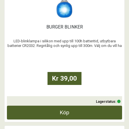
BURGER BLINKER
LED-blinklampa i silikon med upp till 100h batteritid, utbytbara
batterier CR2032. Regntålig och synlig upp till 300m. Välj om du vill ha
blinkande eller fast sken. Kan enkelt fästas runt halsband, på
hundens sele och kopplet.
...
Kr 39,00
Lagerstatus:
Köp