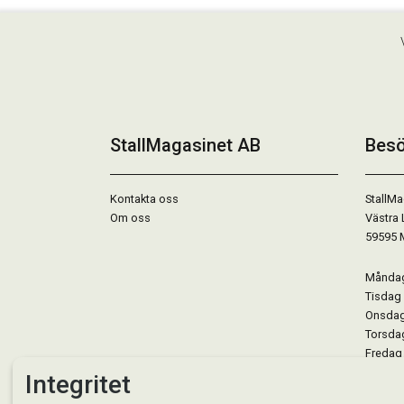
StallMagasinet AB
Besö
Kontakta oss
StallMa
Om oss
Västra 
59595 
Måndag 
Tisdag 
Onsdag 
Torsdag
Fredag 
Lördag 
Integritet
Se avvi