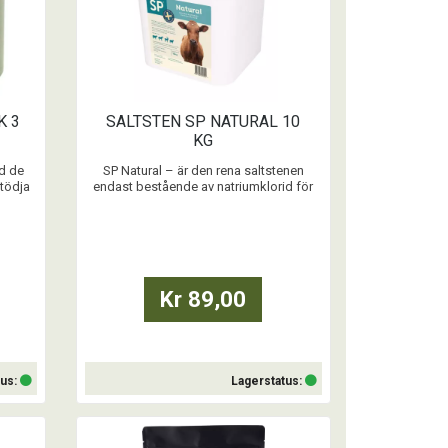
K 3
SALTSTEN SP NATURAL 10
KG
d de
SP Natural – är den rena saltstenen
stödja
endast bestående av natriumklorid för
alla djurslag.
...
Kr 89,00
tus:
Lagerstatus:
Köp