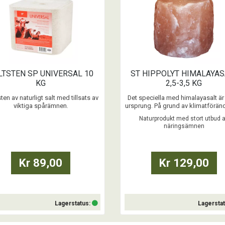
LTSTEN SP UNIVERSAL 10
ST HIPPOLYT HIMALAYAS
KG
2,5-3,5 KG
ten av naturligt salt med tillsats av
Det speciella med himalayasalt ä
viktiga spårämnen.
ursprung. På grund av klimatförän
torkade en del av urhavet ut för 
Naturprodukt med stort utbud 
...
200 miljoner år sedan. Efterfölj
näringsämnen
jordskred tryckte ner saltet under 
yta, där det nu lagras i cirka 600
meter djupa saltådror, skyddat frå
nutida miljöföroreni ...
Kr 89,00
Kr 129,00
Lagerstatus:
Lagersta