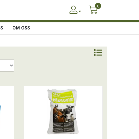
0
SS
OM OSS