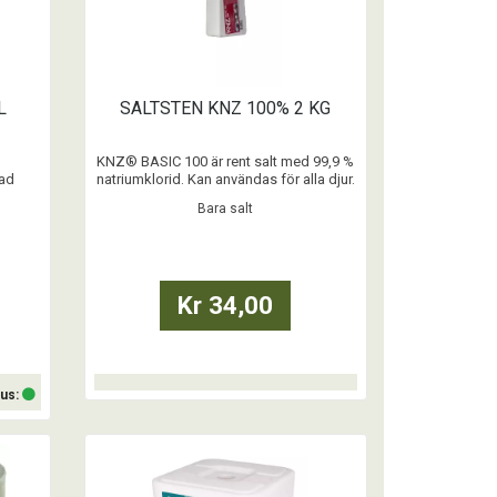
L
SALTSTEN KNZ 100% 2 KG
KNZ® BASIC 100 är rent salt med 99,9 %
dad
natriumklorid. Kan användas för alla djur.
för de
Vacuumsalt är den renaste formen av
Bara salt
salt för djuren.
som
arbete
...
 eller
ng till
Kr 34,00
tus:
Köp