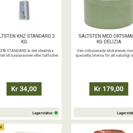
LTSTEN KNZ STANDARD 2
SALTSTEN MED ÖRTSMA
KG
KG DELIZIA
Z® STANDARD är det idealiska
Den örtbaserade slickstenen me
ttet till basransonen eller fullfodret.
speciella örterna för att naturligt 
om salt och magnesium innehåller
tarmmiljön.
en de essentiella spårämnena
sium, zink, koppar, jod och selen.
...
...
Kr 34,00
Kr 179,00
Lagerstatus:
Lagersta
är
Köp
Köp