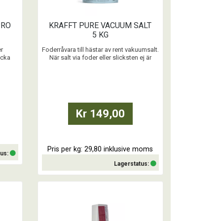
PRO
KRAFFT PURE VACUUM SALT
5 KG
er
Foderråvara till hästar av rent vakuumsalt.
icka
När salt via foder eller slicksten ej är
r blöt
tillräckligt, efter hårt arbete eller
transporter och diarré. Tänk på att alltid
ge fri tillgång till rent vatten!
Levereras i 5kg påse.
Kr 149,00
...
Pris per kg: 29,80 inklusive moms
tus:
Lagerstatus:
Köp