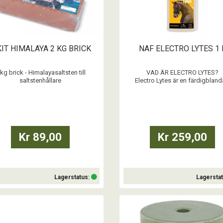
KIT HIMALAYA 2 KG BRICK
NAF ELECTRO LYTES 1 
 kg brick - Himalayasaltsten till
VAD ÄR ELECTRO LYTES?
saltstenhållare
Electro Lytes är en färdigblan
21 x 10,5 x 5,5 cm
flytande vätskeersättning som till
fyra viktigaste
kroppssalterna(elektrolyter) 
förloras vid svettning till följd av 
eller varmt väder. Ges direkt i foder
vatten, alltid med samtidig fri tillgå
Kr 89,00
Kr 259,00
osaltat vatten.
NÄR ...
Lagerstatus:
Lagersta
Köp
Köp