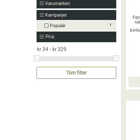
Varumärken
Kampanjer
Equ
nat
1
Populär
Equi
Berika
bergsa
Pris
E-vi
elekt
b
Töm filter