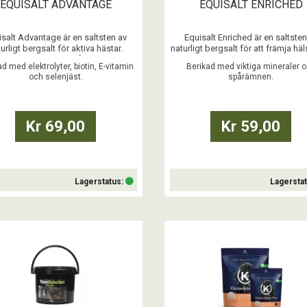
EQUISALT ADVANTAGE
EQUISALT ENRICHED
isalt Advantage är en saltsten av
Equisalt Enriched är en saltsten
urligt bergsalt för aktiva hästar.
naturligt bergsalt för att främja hä
salt Advantage består av naturligt
balans. Enriched är saltsten av nat
d med elektrolyter, biotin, E-vitamin
Berikad med viktiga mineraler 
lt berikad med elektrolyter, biotin,
bergssalt berikad med minerale
och selenjäst.
spårämnen.
tamin och selenjäst för att främja
spårämnen som zink, mangan, ko
rolytbalans och muskelprestation,
jod, selen och kobolt. De är viktiga
åde förebyggande och under
rad funktioner i cellen och främ
återhämtning.
hästens fysiologi och välb ..
Kr 69,00
Kr 59,00
Finns som 2 kg, 6x2 kg ...
Lagerstatus:
Lagersta
Köp
Köp