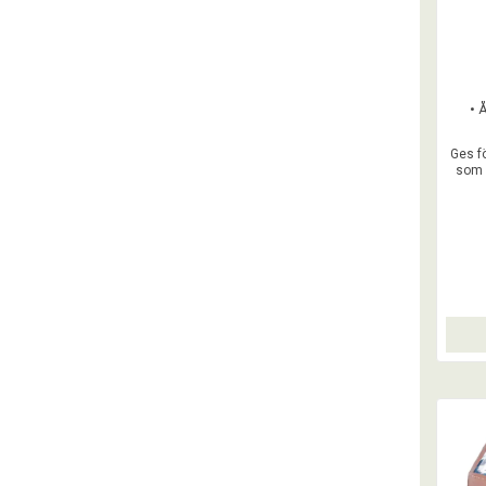
• 
Ges fö
som 
• Ge