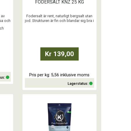
FODERSALT KNZ 25 KG
 av
Fodersalt är rent, naturligt bergsalt utan
lsa och
jod. Strukturen är fin och blandar sig bra i
urligt
fodret eller löses lätt i vatten.
och
r och
Saltbehovet varierar beroende av
ppar,
hästens aktivitetsnivå samt ute
 för en
temperatur.
jar
Om du vill fodra salt i vattnet är en
.
lämplig mängd salt 9 gram per liter
Kr 139,00
vatten.
Se till att samt ...
Pris per kg: 5,56 inklusive moms
tus:
Lagerstatus:
Köp