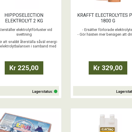
HIPPOSELECTION
KRAFFT ELECTROLYTES 
ELEKTROLYT 2 KG
1800 G
Återställer elektrolytförluster vid
- Ersätter förlorade elektrolyt
svettning
- Gör hästen mer benägen att dr
• Underlättar återhämtningen
- Lämplig vid kraftig svettning elle
r att snabbt återställa såväl energi-
• Rekommenderas vid diarré
avföring
elektrolytbalansen i samband med
s i torr form eller blandas i vatten
svettning
• GMO-fritt
...
Kr 225,00
Kr 329,00
Lagerstatus:
Lagersta
Köp
Köp