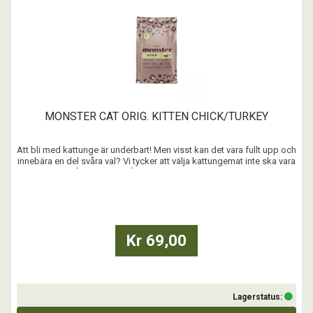
MONSTER CAT ORIG. KITTEN CHICK/TURKEY
Att bli med kattunge är underbart! Men visst kan det vara fullt upp och
innebära en del svåra val? Vi tycker att välja kattungemat inte ska vara
ett av dem! Vår mat är rik på kött, glutenfri och energität. Den ser till
att din kattunge får all näring den behöver. Så att du får mer värdefull
tid över ...
Kr 69,00
Lagerstatus: