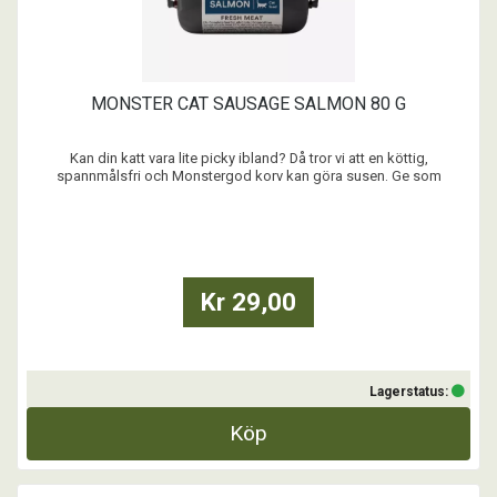
MONSTER CAT SAUSAGE SALMON 80 G
Kan din katt vara lite picky ibland? Då tror vi att en köttig,
spannmålsfri och Monstergod korv kan göra susen. Ge som
komplett måltid eller prova att riva över torrfodret som en nyttig
smakförhöjare. Så slice & dice – och mjau tack!
...
Kr 29,00
Lagerstatus:
Köp