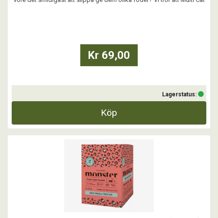
kan vara lösningen! Sammansatt för att passa flera katters olika
behov. I ett smakligt recept rikt på läcker färsklagad lax, med smakrik
kyckling och kalkon. ...
Kr 69,00
Lagerstatus:
Köp