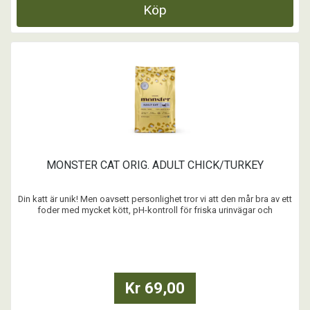
Köp
MONSTER CAT ORIG. ADULT CHICK/TURKEY
Din katt är unik! Men oavsett personlighet tror vi att den mår bra av ett
foder med mycket kött, pH-kontroll för friska urinvägar och
probiotika för matsmältningen. Är din katt en riktig finsmakare? Vad
bra! För vi kan nästan slå vad om att din fyrbenta vän kommer att
älska smaken också.
...
Kr 69,00