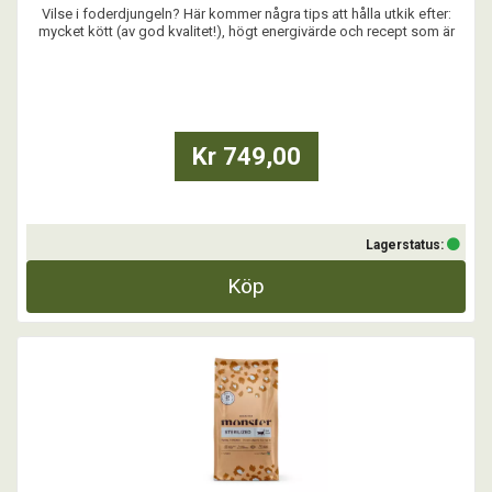
Vilse i foderdjungeln? Här kommer några tips att hålla utkik efter:
mycket kött (av god kvalitet!), högt energivärde och recept som är
snällt mot den lilla magen. Så bör det också smaka gott. Behöver vi
säga att Monster Grain Free Kitten innehåller allt det?
...
Kr 749,00
Lagerstatus:
Köp