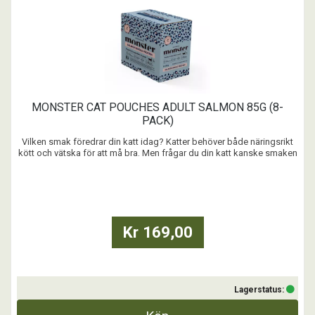
MONSTER CAT POUCHES ADULT SALMON 85G (8-
PACK)
Vilken smak föredrar din katt idag? Katter behöver både näringsrikt
kött och vätska för att må bra. Men frågar du din katt kanske smaken
är allra viktigast. Vet du vad det bästa är? Vår blötmat är både nyttig
och aptitlig. Plocka fram när ni vill lyxa till det (eller gör varje dag till en
fest!)
...
Kr 169,00
Lagerstatus: