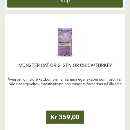
Köp
MONSTER CAT ORIG. SENIOR CHICK/TURKEY
Även om din äldre kattkompis har samma egenskaper som förut kan
både energibehov, matsmältning och rörlighet förändras på ålderns
höst. Medan du fortsätter ge din katt ett trivsamt kattliv, ser vi till att
ge den de bästa näringsmässiga förutsättningarna. För vi tror att ett
riktigt bra seniorfoder ...
Kr 359,00