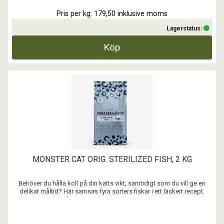
Pris per kg: 179,50 inklusive moms
Lagerstatus:
Köp
MONSTER CAT ORIG. STERILIZED FISH, 2 KG
Behöver du hålla koll på din katts vikt, samtidigt som du vill ge en
delikat måltid? Här samsas fyra sorters fiskar i ett läckert recept.
Naturligt rikt på Omega-3 som boostar hud och päls. Med en
optimerad fett- och proteinhalt för att bidra till en hälsosam vikt.
Omsorgsfullt komponerat tillsamman ...