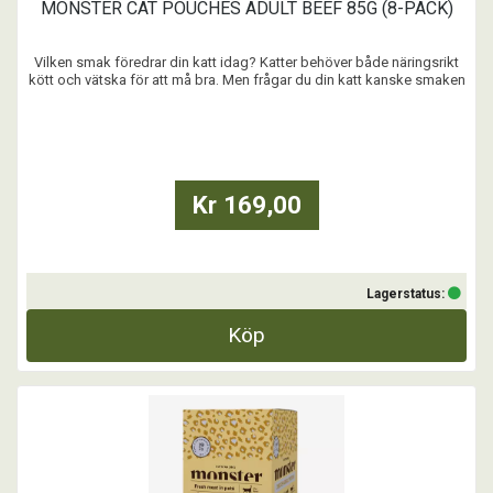
MONSTER CAT POUCHES ADULT BEEF 85G (8-PACK)
Vilken smak föredrar din katt idag? Katter behöver både näringsrikt
kött och vätska för att må bra. Men frågar du din katt kanske smaken
är allra viktigast. Vet du vad det bästa är? Vår blötmat är både nyttig
och aptitlig. Plocka fram när ni vill lyxa till det (eller gör varje dag till en
fest!)
...
Kr 169,00
Lagerstatus:
Köp