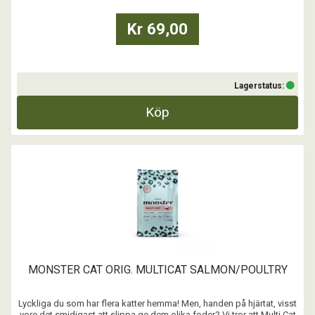
Kr 69,00
Lagerstatus:
Köp
MONSTER CAT ORIG. MULTICAT SALMON/POULTRY
Lyckliga du som har flera katter hemma! Men, handen på hjärtat, visst
vore det smidigast att slippa ge dem olika foder? Vi tror att Multi Cat