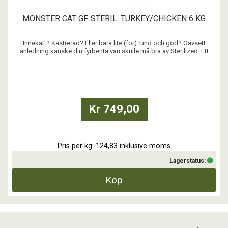
MONSTER CAT GF. STERIL. TURKEY/CHICKEN 6 KG
Innekatt? Kastrerad? Eller bara lite (för) rund och god? Oavsett
anledning kanske din fyrbenta vän skulle må bra av Sterilized. Ett
foder som har hög kötthalt och är fritt från spannmål. Fyllt med
nyttigheter och naturliga ingredienser, men med låg fetthalt. Självklart
utan att tumma på den goda sma ...
Kr 749,00
Pris per kg: 124,83 inklusive moms
Lagerstatus:
Köp