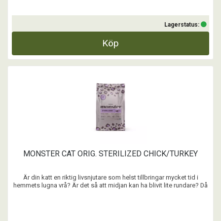
Lagerstatus:
Köp
MONSTER CAT ORIG. STERILIZED CHICK/TURKEY
Är din katt en riktig livsnjutare som helst tillbringar mycket tid i
hemmets lugna vrå? Är det så att midjan kan ha blivit lite rundare? Då
tror vi att ett foder med lägre fetthalt kan passa. Fylld med mycket
kött och alla nödvändiga näringsämnen. Självklart med en
oemotståndlig smak. Så att din fyr ...