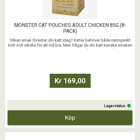
MONSTER CAT POUCHES ADULT CHICKEN 85G (8-
PACK)
Vilken smak föredrar din katt idag? Katter behöver både näringsrikt
kött och vätska för att må bra. Men frågar du din katt kanske smaken
är allra viktigast. Vet du vad det bästa är? Vår blötmat är både nyttig
och aptitlig. Plocka fram när ni vill lyxa till det (eller gör varje dag till en
fest!)
...
Kr 169,00
Lagerstatus:
Köp