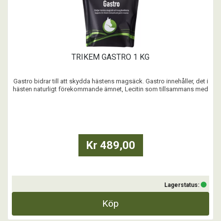
TRIKEM GASTRO 1 KG
Gastro bidrar till att skydda hästens magsäck. Gastro innehåller, det i
hästen naturligt förekommande ämnet, Lecitin som tillsammans med
polysackarider bildar en barriärgel i magsäcken för att effektivt
skydda slemhinnorna mot magsyra.
Lecitin agerar som ett magbalsam och skyddar magsäcken hos häst
...
Kr 489,00
Lagerstatus:
Köp