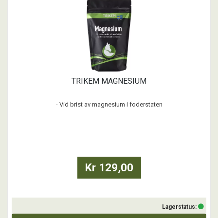
TRIKEM MAGNESIUM
- Vid brist av magnesium i foderstaten
- Till hästar med spänd muskulatur
- Vid ökade förluster via svett eller dia
Magnesium är en makromineral som hästen måste få i sig via fodret.
Magnesium är avgörande för hästens muskel- och nervfunktion likväl
Kr 129,00
som den spelar en central roll i flertalet av
Lagerstatus: