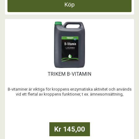
Köp
TRIKEM B-VITAMIN
B-vitaminer är viktiga för kroppens enzymatiska aktivitet och används
vid ett flertal av kroppens funktioner, t ex. ämnesomsättning,
nervsystem och bildandet av röda blodkroppar. Normalt kan hästen
bilda ett antal B-vitaminer själv - de flesta bildas i tarmen. Hästen kan
även få i sig B-vitaminer vi ...
Kr 145,00