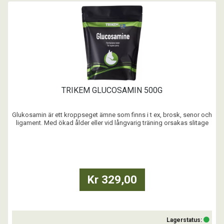
TRIKEM GLUCOSAMIN 500G
Glukosamin är ett kroppseget ämne som finns i t ex, brosk, senor och
ligament. Med ökad ålder eller vid långvarig träning orsakas slitage
av ledernas brosk vilket kan minska ledernas rörlighet.
Glukosaminsulfat, som framställs av skaldjur, främjar tillsammans
med mangan uppbyggnaden och nybildandet ...
Kr 329,00
Lagerstatus: