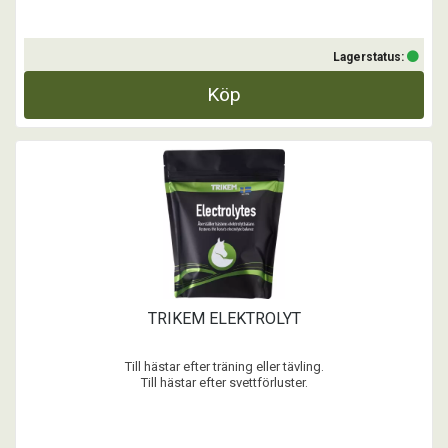
Lagerstatus:
Köp
TRIKEM ELEKTROLYT
Till hästar efter träning eller tävling.
Till hästar efter svettförluster.
Till hästar vid vätskeförlust, t ex. vid diarré
Electrolytes innehåller natrium och magnesium, som är nödvändiga
för upprätthållandet av hästens balans mellan vätska och elektrolyter.