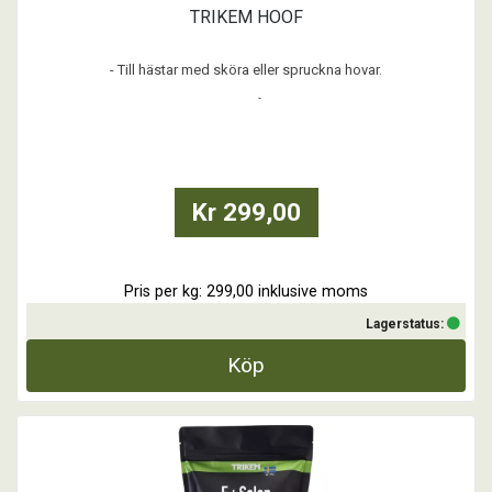
TRIKEM HOOF
- Till hästar med sköra eller spruckna hovar.
- Till hästar med dålig hovtillväxt.
- Till hästar med nedsatt hornkvalitet
Hoof innehåller Biotin, Zink och utvalda aminosyror som alla ingår i
hovens uppbyggnad och struktur. Hoof bidrar till att öka hovhornets
Kr 299,00
tillväxt och ger hästen förutsättninga
Pris per kg: 299,00 inklusive moms
Lagerstatus:
Köp