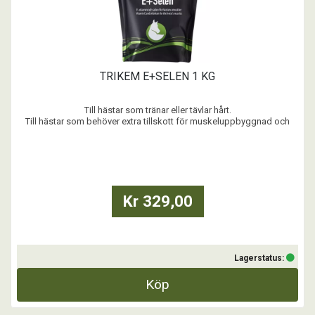
TRIKEM E+SELEN 1 KG
Till hästar som tränar eller tävlar hårt.
Till hästar som behöver extra tillskott för muskeluppbyggnad och
förbättrad muskelfunktion.
För ökad blodtillförsel till muskulaturen.
Till hästar som behöver extra tillskott vid dräktighet.
Vad är E-plus?
Kr 329,00
E-plus är ett tillskott som består av vitamin E o ...
Lagerstatus:
Köp