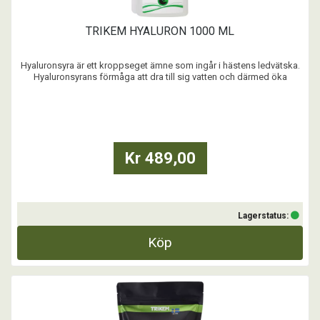
TRIKEM HYALURON 1000 ML
Hyaluronsyra är ett kroppseget ämne som ingår i hästens ledvätska.
Hyaluronsyrans förmåga att dra till sig vatten och därmed öka
ledvätskans viskositet bidrar till att öka ledernas stötdämpning och
förbättra ledfunktionen. Från 12-14 års ålder producerar hästar
mindre mängd kroppsegna ämnen, vilket ...
Kr 489,00
Lagerstatus:
Köp