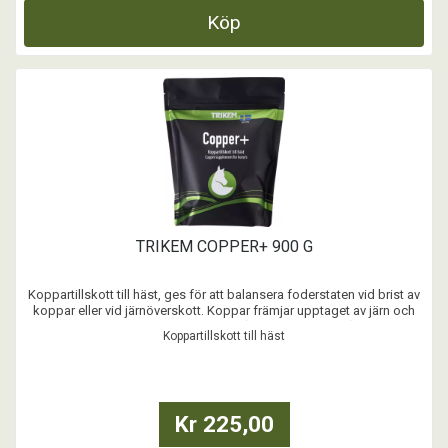
Köp
TRIKEM COPPER+ 900 G
Koppartillskott till häst, ges för att balansera foderstaten vid brist av
koppar eller vid järnöverskott. Koppar främjar upptaget av järn och
behövs för bildandet av hemoglobin (röda blodkroppar). Koppar är
Koppartillskott till häst
också nödvändig för de enzym som deltar vid bildandet av elastin,
kollagen och melanin vilka ...
Kr 225,00