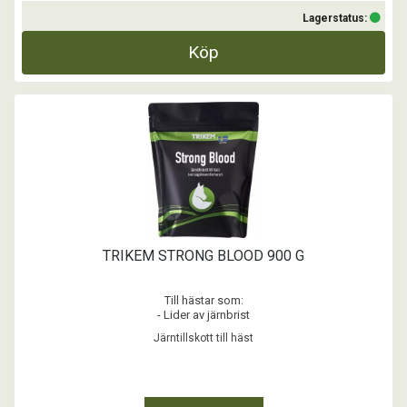
Lagerstatus:
Köp
TRIKEM STRONG BLOOD 900 G
Till hästar som:
- Lider av järnbrist
- Behöver komplettera foderstaten med järn
Järntillskott till häst
- Lider av låga värden av hemoglobin eller röda blodkroppar
...