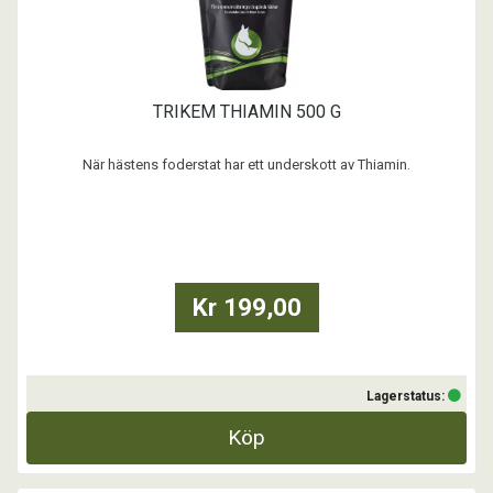
TRIKEM THIAMIN 500 G
När hästens foderstat har ett underskott av Thiamin.
Vid patellaupphakning.
Till spända eller nervösa hästar.
Thiamin används till hästar med spänd muskulatur eller som lätt blir
nervösa.
Kr 199,00
Thiamin (vitamin B1) är ett beprövat tillskott vid patellaupphakning
och rekommenderas av flera veterinäre ...
Lagerstatus:
Köp