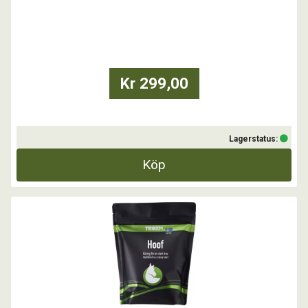
Gut Balance är baserad på en probiotisk jästkultur som tillför goda
bakterier till hästens tarmflora. Prebiotikan bidrar till att underhålla
mikrofloran och stimulerar utvecklingen av en sund tarmkultur.
Tillsammans med de tillsatta vitami ...
Kr 299,00
Lagerstatus:
Köp