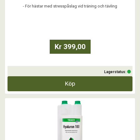
- För hästar med stresspåslag vid träning och tävling
- Inför situationer som orsakar stress, t ex miljöombyte, transport
- För hästar som uppträder stressade till vardags
- För hästar med ett osunt stresspåslag
Kr 399,00
- För hästar som upplevs introverta eller nedstämda
Focus är ett tillskott som ti
Lagerstatus:
Köp