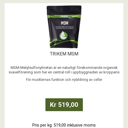
TRIKEM MSM
MSM-Metylsulfonylmetan är en naturligt förekommande organisk
svavelförening som har en central roll i uppbyggnaden av kroppens
celler.
För musklernas funktion och nybildning av celler
MSM bidrar till att öka cellväggens genomsläpplighet vilket förenklar
utförsel av slaggprodukter och ger ett effektivt näringsupptag.
MSM bidrar också till att för ...
Kr 519,00
Pris per kg: 519,00 inklusive moms