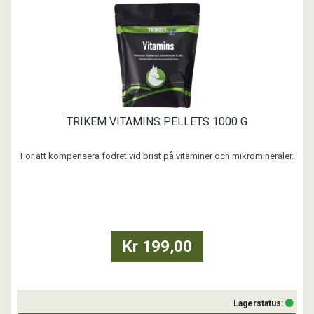
TRIKEM VITAMINS PELLETS 1000 G
För att kompensera fodret vid brist på vitaminer och mikromineraler.
Kan ges året runt och lämpar sig för både betesgång och hästar på
stall.
Vitamins ger ett rent tillskott av vitaminer och mikromineraler.
Vitaminer och mikromineraler har en avgörande roll för hästens
prestation och välmående bl ...
Kr 199,00
Lagerstatus: