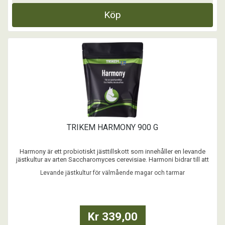
Köp
TRIKEM HARMONY 900 G
Harmony är ett probiotiskt jästtillskott som innehåller en levande
jästkultur av arten Saccharomyces cerevisiae. Harmoni bidrar till att
stabilisera grovtarmens mikroflora och öka fodrets smältbarhet.
Levande jästkultur för välmående magar och tarmar
Harmony bidrar till att skapa en stabil mikroflora, ett ökat
näringsupptag och en sundare häst. Ob ...
Kr 339,00