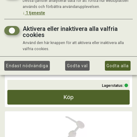
Dessa tjänster analyserar data för att förstå hur webbplatsen
TRIKEM DOSPUMP 1 ML
används och förbättra användarupplevelsen.
↓
1
tjeneste
Aktivera eller inaktivera alla valfria
cookies
Använd den här knappen för att aktivera eller inaktivera alla
valfria cookies.
Kr 39,00
Endast nödvändiga
Godta val
Godta alla
Lagerstatus:
Köp