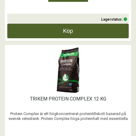
Lagerstatus:
Köp
TRIKEM PROTEIN COMPLEX 12 KG
Protein Complex är ett högkoncentrerat proteintillskott baserad på
svensk vetedrank. Protein Complex höga proteinhalt med essentiella
aminosyror och tillsatt Lysin, förser hästen med vad som krävs för
utveckling och uppbyggnad av hästens muskulatur.