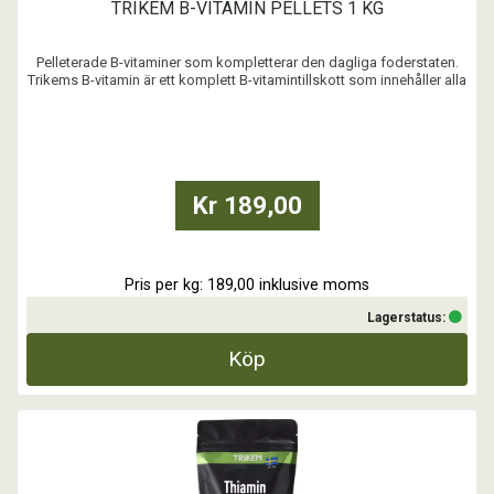
TRIKEM B-VITAMIN PELLETS 1 KG
Pelleterade B-vitaminer som kompletterar den dagliga foderstaten.
Trikems B-vitamin är ett komplett B-vitamintillskott som innehåller alla
de 8 B-vitaminer hästen behöver.
• Pelleterad, utan tillsatt socker
• Komplett B-vitamintillskott
• Passar alla hästkategorier
Kr 189,00
Pris per kg: 189,00 inklusive moms
...
Lagerstatus:
Köp