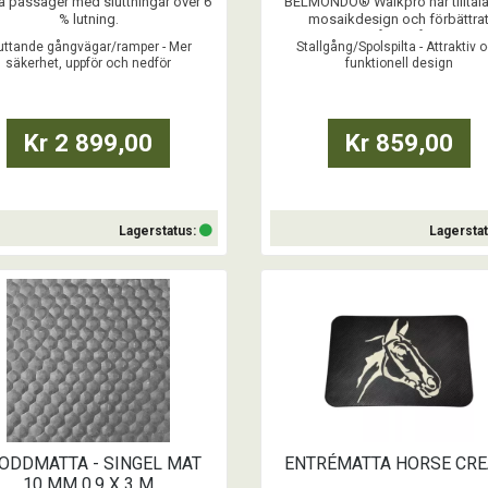
a passager med sluttningar över 6
BELMONDO® Walkpro har tilltal
% lutning.
mosaikdesign och förbättra
halkmotstånd i våta miljöer.
uttande gångvägar/ramper - Mer
Stallgång/Spolspilta - Attraktiv 
säkerhet, uppför och nedför
funktionell design
...
...
Kr 2 899,00
Kr 859,00
Lagerstatus:
Lagersta
Köp
Köp
ODDMATTA - SINGEL MAT
ENTRÉMATTA HORSE CR
10 MM 0,9 X 3 M