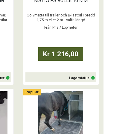
MM
MATTA PÅ RULLE 10 MM
var.
Golvmatta till trailer och B-lastbil i bredd
ilar.
1,75 m eller 2 m - valfri längd
 valfri
Från Pris / Löpmeter
na med
Pris / Löpmeter
...
Kr 1 216,00
tus:
Lagerstatus:
Populär
Läs mer