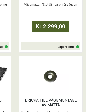
och väggen.
sering
Väggmatta - "Stötdämpare" för väggen
...
Kr 2 299,00
tus:
Lagerstatus:
Köp
O
BRICKA TILL VÄGGMONTAGE
AV MATTA