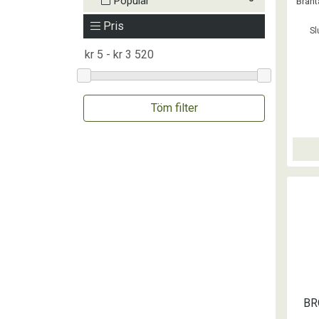
Populär
Brant
Pris
Sl
Töm filter
BR