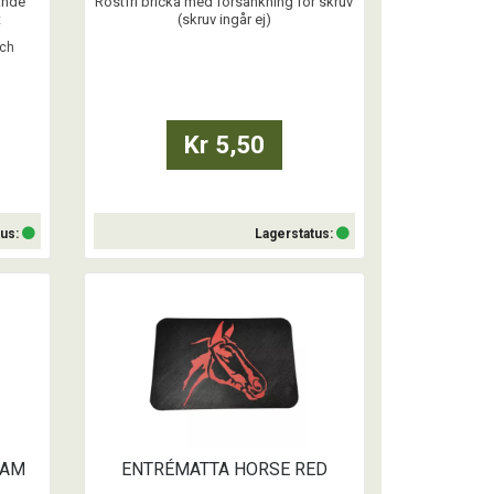
ande
Rostfri bricka med försänkning för skruv
t
(skruv ingår ej)
och
Håldiameter 8mm
...
Kr 5,50
tus:
Lagerstatus:
Köp
EAM
ENTRÉMATTA HORSE RED