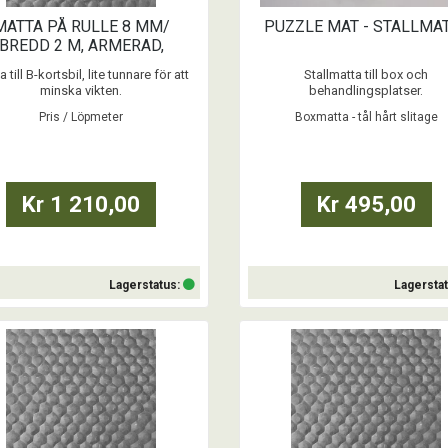
MATTA PÅ RULLE 8 MM/
PUZZLE MAT - STALLMA
BREDD 2 M, ARMERAD,
EXTILTRYCK UNDERSIDA
 till B-kortsbil, lite tunnare för att
Stallmatta till box och
minska vikten.
behandlingsplatser.
Pris / Löpmeter
Boxmatta - tål hårt slitage
Pris / Löpmeter
...
...
Kr 1 210,00
Kr 495,00
Lagerstatus:
Lagersta
Läs mer
Köp