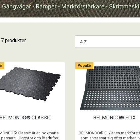
17 produkter
är
Populär
BELMONDO® CLASSIC
BELMONDO® FLIX
MONDO® Classic är en boxmatta
BELMONDO® Flix är en markförst
passar till liggytor och lösdrifter.
som anpassar sig efter marken, 