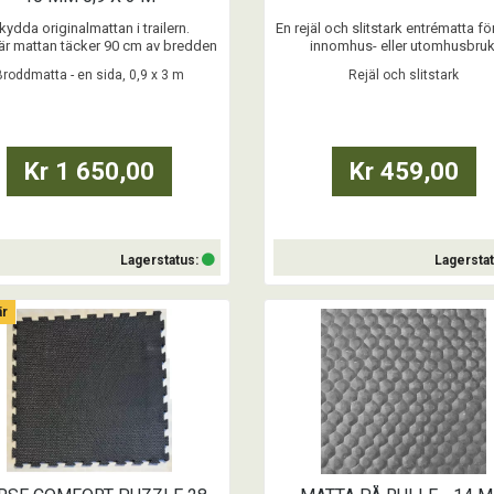
kydda originalmattan i trailern.
En rejäl och slitstark entrématta f
är mattan täcker 90 cm av bredden
innomhus- eller utomhusbruk
h 3 m av längden i transporten.
Broddmatta - en sida, 0,9 x 3 m
Rejäl och slitstark
...
...
Kr 1 650,00
Kr 459,00
Lagerstatus:
Lagersta
är
Köp
Köp