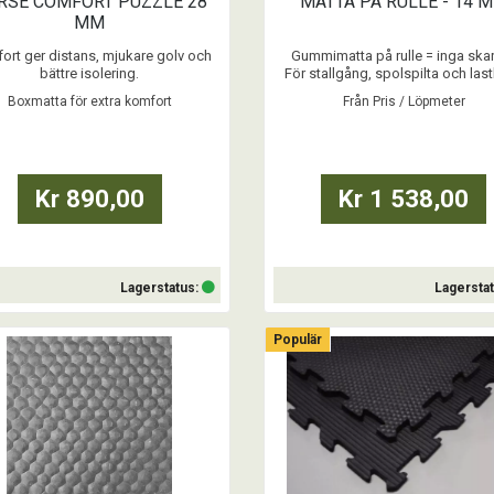
RSE COMFORT PUZZLE 28
MATTA PÅ RULLE - 14 
MM
ort ger distans, mjukare golv och
Gummimatta på rulle = inga skar
bättre isolering.
För stallgång, spolspilta och lastb
Valbar bredd - 2 m / 2,5 m / 3 m och
Boxmatta för extra komfort
Från Pris / Löpmeter
längd. Möjligheterna och fördelar
...
denna matta är många.
Pris / Löpmeter
...
Kr 890,00
Kr 1 538,00
Lagerstatus:
Lagersta
Populär
Köp
Läs mer