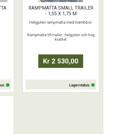
TTA
RAMPMATTA SMALL TRAILER
- 1,55 X 1,75 M
Helgjuten rampmatta med tvärribbor.
...
Rampmatta till trailer - helgjuten och hög
kvalitet
Kr 2 530,00
tus:
Lagerstatus:
Köp