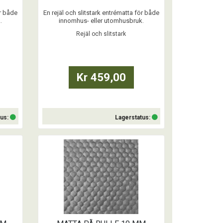
ör både
En rejäl och slitstark entrématta för både
.
innomhus- eller utomhusbruk.
Rejäl och slitstark
...
Kr 459,00
tus:
Lagerstatus:
Köp