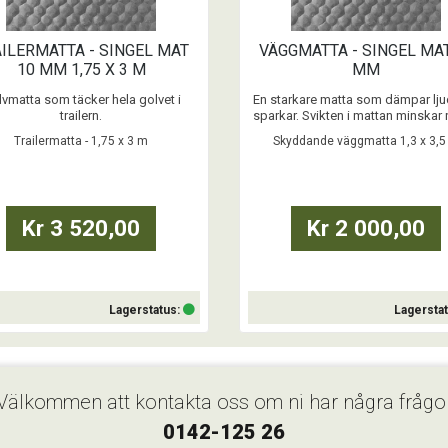
ILERMATTA - SINGEL MAT
VÄGGMATTA - SINGEL MA
10 MM 1,75 X 3 M
MM
vmatta som täcker hela golvet i
En starkare matta som dämpar lju
trailern.
sparkar. Svikten i mattan minskar 
för skador på hästen när den sp
Trailermatta - 1,75 x 3 m
Skyddande väggmatta 1,3 x 3,5
...
med bakbenen.
...
Kr 3 520,00
Kr 2 000,00
Lagerstatus:
Lagersta
Köp
Köp
Välkommen att kontakta oss om ni har några frågo
0142-125 26