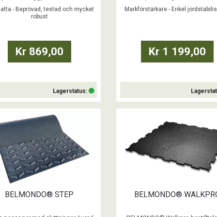
en är isolerande och vattentät.
och UV-stabil.
tta - Beprövad, testad och mycket
Markförstärkare - Enkel jordstabili
NDO® Classic är försedd med ett
robust
tarkt ytskikt av 2 mm nytt rågummi.
...
ar högre belastning och skor med
brodd.
Kr 869,00
Kr 1 199,00
...
Lagerstatus:
Lagersta
Köp
Köp
BELMONDO® STEP
BELMONDO® WALKPR