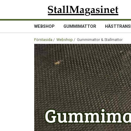
WEBSHOP
GUMMIMATTOR
HÄSTTRANS
Förstasida
/
Webshop
/ Gummimattor & Stallmattor