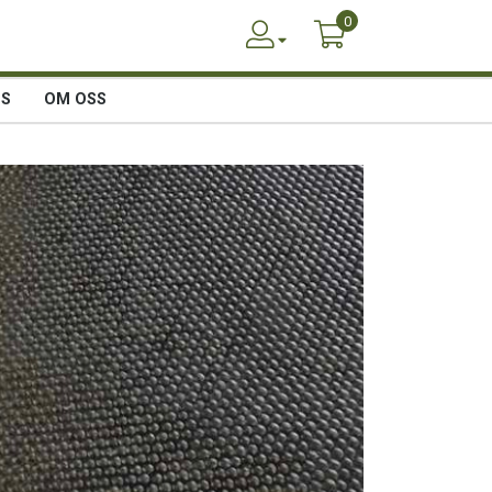
0
SS
OM OSS