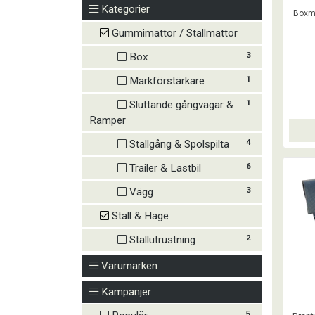
D
Kategorier
Boxma
BELMO
slits
Gummimattor / Stallmattor
Klar
3
Box
1
Markförstärkare
1
Sluttande gångvägar &
Ramper
4
Stallgång & Spolspilta
6
Trailer & Lastbil
3
Vägg
Stall & Hage
2
Stallutrustning
Varumärken
Kampanjer
5