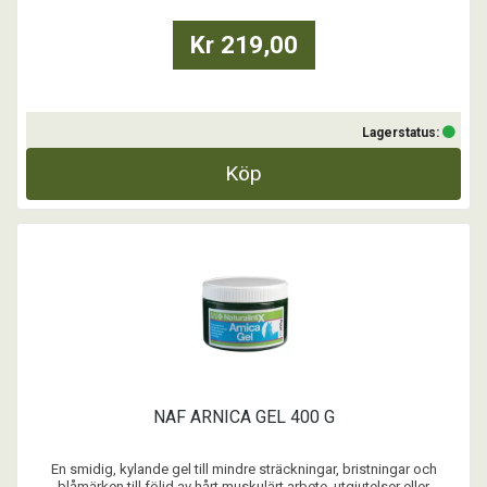
...
Kr 219,00
Lagerstatus:
Köp
NAF ARNICA GEL 400 G
En smidig, kylande gel till mindre sträckningar, bristningar och
blåmärken till följd av hårt muskulärt arbete, utgjutelser eller