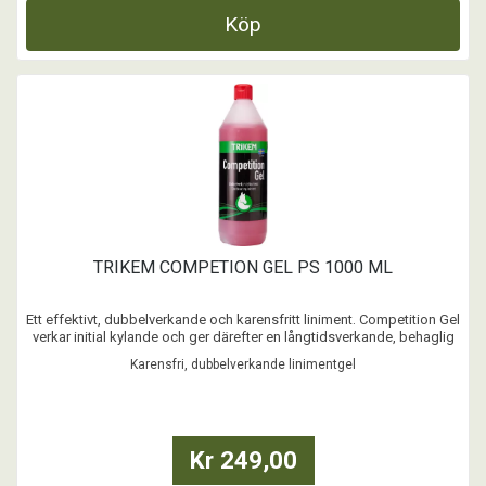
Köp
TRIKEM COMPETION GEL PS 1000 ML
Ett effektivt, dubbelverkande och karensfritt liniment. Competition Gel
verkar initial kylande och ger därefter en långtidsverkande, behaglig
och avslappnande värme som verkar välgörande för muskler, senor,
Karensfri, dubbelverkande linimentgel
ligament och leder.
Kan användas före träning och tävling, då i syfte att öka värmen
muskler ...
Kr 249,00