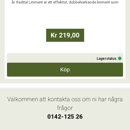
år. Radital Liniment är ett effektivt, dubbelverkande liniment som
lokalt verkar för att öka blodgenomströmningen, förkorta
återhämtningstiden och ge lindring vid tillfällig smärta.
Massera in Radital liniment på det utsatta områd ...
Kr 219,00
Lagerstatus:
Köp
Välkommen att kontakta oss om ni har några
frågor
0142-125 26