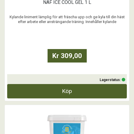
NAF ICE COOL GEL 1 L
Kylande liniment lämplig för att fräscha upp och ge kyla till din häst
efter arbete eller ansträngande träning. Innehåller kylande
ingredienser utformade för att minska kropps- och
muskeltemperatur. Applicera gelen generöst längs med hela benet
och på trötta muskler efter hård träning eller arbete p ...
Kr 309,00
Lagerstatus:
Köp