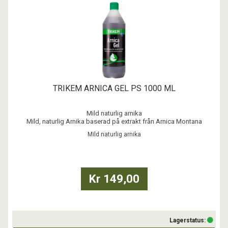
TRIKEM ARNICA GEL PS 1000 ML
Mild naturlig arnika
Mild, naturlig Arnika baserad på extrakt från Arnica Montana
blomman. Arnika är en beprövad produkt som traditionellt använts
Mild naturlig arnika
för att vidga blodkärlen och ökat blodets genomströmning till
muskler och vävnader. Arnica används som massagegel på utsatta
eller ansträngda områden som ...
Kr 149,00
Lagerstatus: