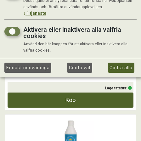
Dessa tjänster analyserar data för att förstå hur webbplatsen
ARNIKA GEL
används och förbättra användarupplevelsen.
↓
1
tjeneste
Massageliniment för hästens muskler, leder och senor. Gel gör det
lätt och smidigt att massera in.
Aktivera eller inaktivera alla valfria
cookies
Arnikatinktur i gelbas
- Djupverkande liniment
- Lätt och smidigt att massera in
Använd den här knappen för att aktivera eller inaktivera alla
- Utmärkt massageliniment för muskler
valfria cookies.
...
Kr 99,00
Endast nödvändiga
Godta val
Godta alla
Lagerstatus:
Köp