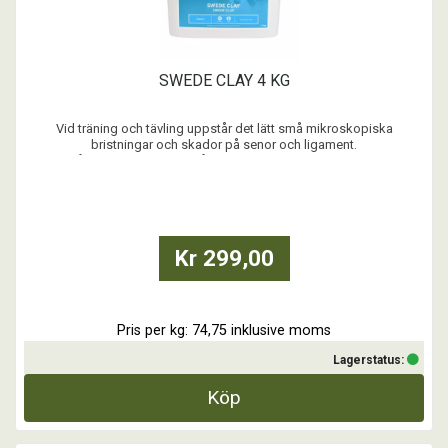
SWEDE CLAY 4 KG
Vid träning och tävling uppstår det lätt små mikroskopiska
bristningar och skador på senor och ligament.
Det är då bra att kyla benen på din häst i förebyggande syfte, detta
för att minska utbredningen av mindre inflammationer.
Kylande benlera för häst. Används efter hårda arbeten samt vid den
dagl ...
Kr 299,00
Pris per kg: 74,75 inklusive moms
Lagerstatus:
Köp