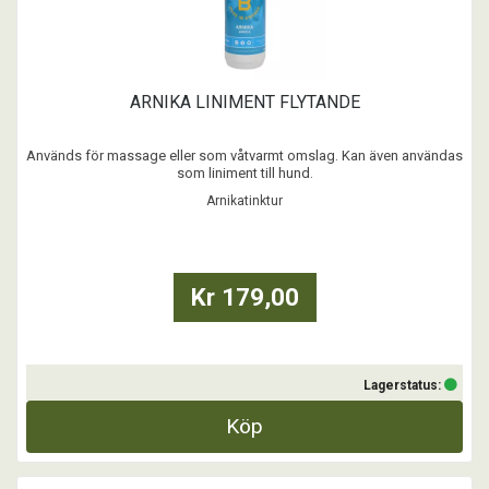
ARNIKA LINIMENT FLYTANDE
Används för massage eller som våtvarmt omslag. Kan även användas
som liniment till hund.
Arnikatinktur
- Djupverkande flytande liniment
- Hög extraktkoncentration
- Kan läggas som våtvärmande omslag
...
Kr 179,00
Lagerstatus:
Köp