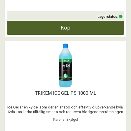
Lagerstatus:
Köp
TRIKEM ICE GEL PS 1000 ML
Ice Gel är en kylgel som ger en snabb och effektiv djupverkande kyla.
Kyla kan lindra tillfällig smärta och reducera blodgenomströmningen
till ansträngda eller skadad vävnad.
Karensfri kylgel
Ice Gel kan användas på inflammerade områden, svullnader, efter
hård ansträngning eller på utsatta leder och ligament i före ...