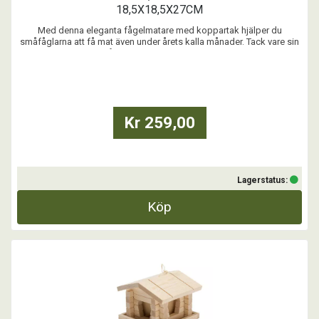
18,5X18,5X27CM
Med denna eleganta fågelmatare med koppartak hjälper du
småfåglarna att få mat även under årets kalla månader. Tack vare sin
eleganta design blir fågelmataren inte bara ett tacksamt hjälpmedel
utan också en vacker detalj i trädgården.
...
Kr 259,00
Lagerstatus:
Köp