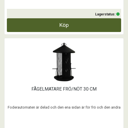
Lagerstatus:
Köp
FÅGELMATARE FRÖ/NÖT 30 CM
Foderautomaten är delad och den ena sidan är för frö och den andra
för jordnötter. Den är tillverkad i svart metall med en monterad vajer
för upphängning. Omkrets 12 cm.