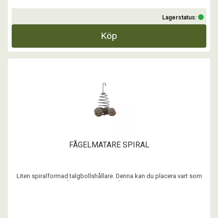
Lagerstatus:
Köp
FÅGELMATARE SPIRAL
Liten spiralformad talgbollshållare. Denna kan du placera vart som
helst i trädgården likväl som på balkongen. Höjd 8 cm.