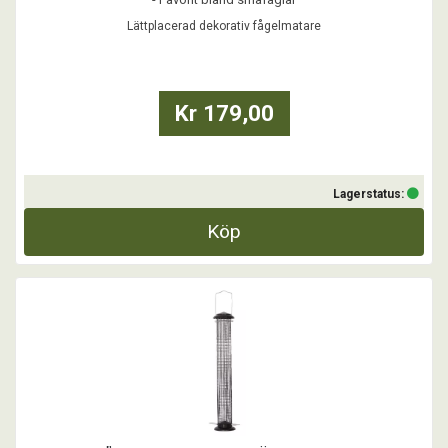
- Rymmer ca 7dl frö och/eller nötter
Lättplacerad dekorativ fågelmatare
Kr 179,00
Lagerstatus:
Köp