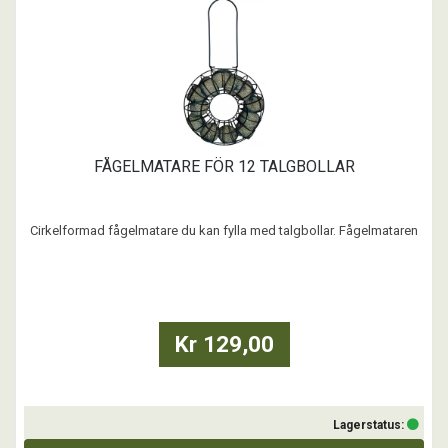
FÅGELMATARE FÖR 12 TALGBOLLAR
Cirkelformad fågelmatare du kan fylla med talgbollar. Fågelmataren
är i svart metall och har ett upphängningsfäste. 24 cm i diameter.
Kr 129,00
Lagerstatus: