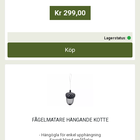
Kr 299,00
Lagerstatus:
Köp
FÅGELMATARE HÄNGANDE KOTTE
- Hängögla för enkel upphängning
- Favorit bland småfåglar