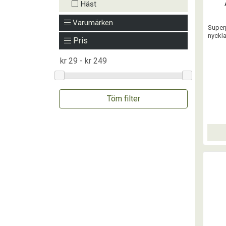
Häst
Varumärken
Super
nyckla
Pris
Töm filter