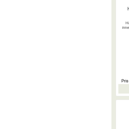
H
inne
skal
mindr
ner n
allti
Pri