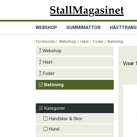
WEBSHOP
GUMMIMATTOR
HÄSTTRANS
Förstasida
/
Webshop
/
Häst
/
Foder
/ Belöning
Webshop
Häst
Visar 
Foder
Belöning
Kategorier
Handskar & Skor
Hund