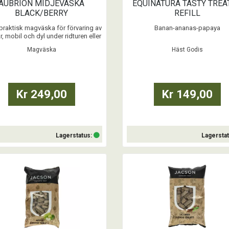
AUBRION MIDJEVÄSKA
EQUINATURA TASTY TREAT
BLACK/BERRY
REFILL
praktisk magväska för förvaring av
Banan-ananas-papaya
r, mobil och dyl under ridturen eller
i stallet. ...
Krispig och hälsosam naturkost
Magväska
Häst Godis
mogen, näringsrik frukt. Naturl
bearbetad och ansvarsfullt tillver
Tyskland.
...
Kr 249,00
Kr 149,00
Lagerstatus:
Lagersta
Köp
Köp