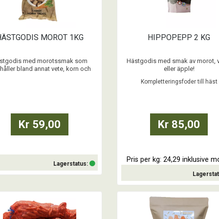
HÄSTGODIS MOROT 1KG
HIPPOPEPP 2 KG
stgodis med morotssmak som
Hästgodis med smak av morot, v
håller bland annat vete, korn och
eller äpple!
jöl. Enkla att bryta och ge i mindre
Kompletteringsfoder till häst
utan att de smular. Stoppa ner några
...
godis i fickan så har du alltid något
tt bjuda på. Förvaras torrt och svalt.
...
Kr 59,00
Kr 85,00
Pris per kg: 24,29 inklusive 
Lagerstatus:
Lagersta
Köp
Köp