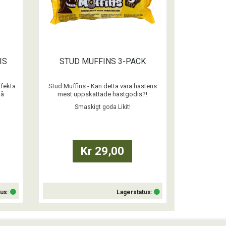
IS
STUD MUFFINS 3-PACK
rfekta
Stud Muffins - Kan detta vara hästens
må
mest uppskattade hästgodis?!
e både
Oemotståndligt hästgodis att ge till din
Smaskigt goda Likit!
.
häst, när den verkligen förtjänar något
gott som belöning. Godiset är lätt att
dela om man vill ge mindre bitar.
...
Kr 29,00
tus:
Lagerstatus:
Köp