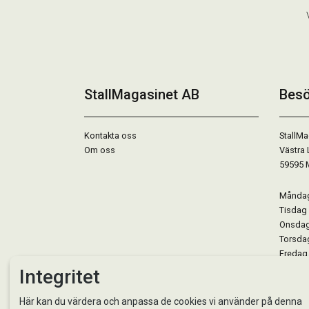
StallMagasinet AB
Besö
Kontakta oss
StallMa
Om oss
Västra 
59595 
Måndag 
Tisdag 
Onsdag 
Torsdag
Fredag 
Lördag 
Integritet
Se avvi
Här kan du värdera och anpassa de cookies vi använder på denna