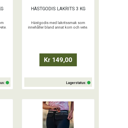
KG
HÄSTGODIS LAKRITS 3 KG
om
Hästgodis med lakritssmak som
vete.
innehåller bland annat korn och vete.
ar utan
Enkla att bryta och ge i mindre bitar utan
bitar
att de smular. Stoppa ner några bitar
ot gott
godis i fickan så har du alltid något gott
valt.
att bjuda på. Förvaras torrt och svalt.
...
Kr 149,00
tus:
Lagerstatus:
Köp