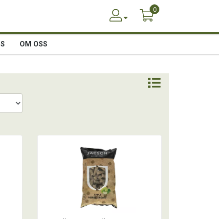
0
SS
OM OSS