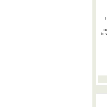
Hä
inne
havrem
bitar 
bitar 
gott a