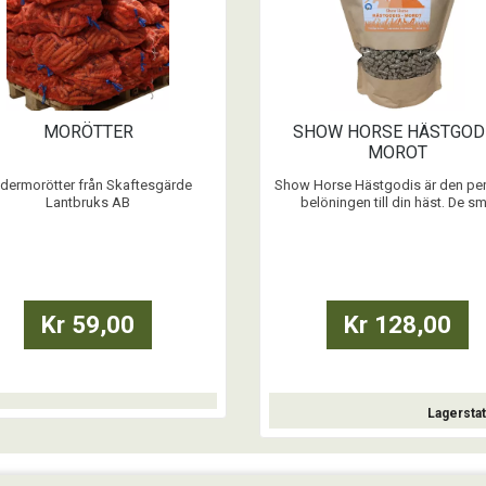
MORÖTTER
SHOW HORSE HÄSTGOD
MOROT
dermorötter från Skaftesgärde
Show Horse Hästgodis är den pe
Lantbruks AB
belöningen till din häst. De s
pelletarna gör dem smidiga att g
...
från sadeln och från marken
...
Kr 59,00
Kr 128,00
Lagersta
Köp
Köp