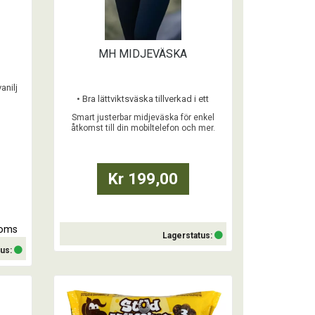
MH MIDJEVÄSKA
anilj
• Bra lättviktsväska tillverkad i ett
vattentätt softshell-material som lämpar
Smart justerbar midjeväska för enkel
sig att bära året runt
åtkomst till din mobiltelefon och mer.
• Justerbart elastiskt bälte som passar
runt midjan eller över axeln
• Större ficka för att passa modern
mobiltelefon
Kr 199,00
• Mindre ficka för dina hästgodis
• Båda fickorna med dragkedja och en
säker au
moms
Lagerstatus:
tus:
Köp