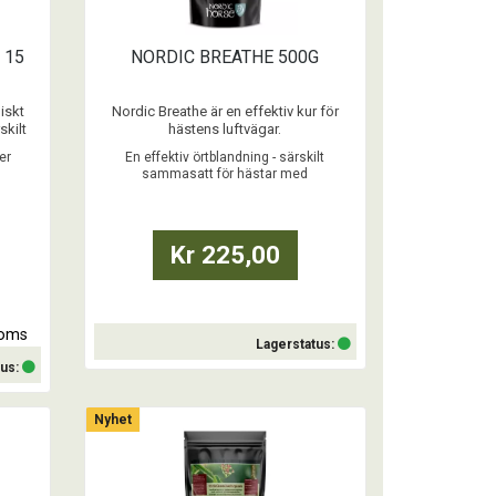
 15
NORDIC BREATHE 500G
iskt
Nordic Breathe är en effektiv kur för
skilt
hästens luftvägar.
ig
er
En effektiv örtblandning - särskilt
ehöver
...
sammasatt för hästar med
ch
luftvägsproblem
Kr 225,00
moms
Lagerstatus:
tus:
Köp
Nyhet