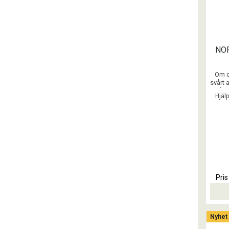
NOR
Om d
svårt a
då är
Hjäl
o
Prod
Pri
Nyhet