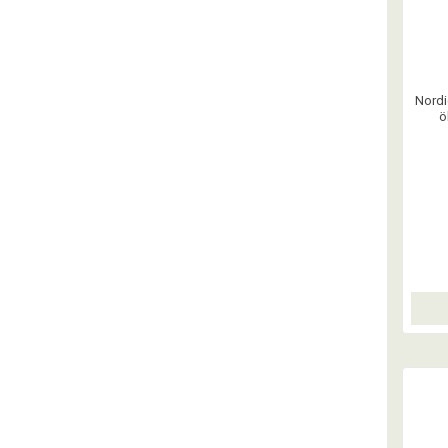
Nordi
ö
nedbr