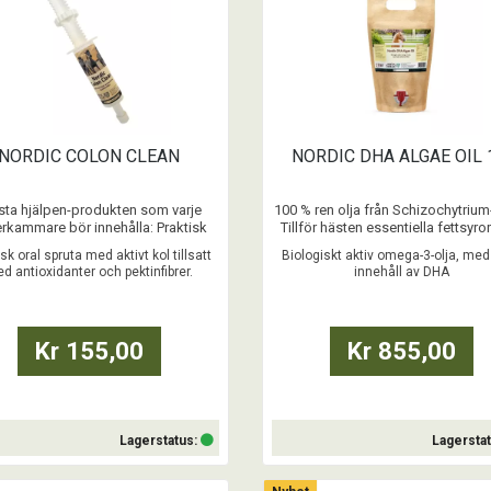
NORDIC COLON CLEAN
NORDIC DHA ALGAE OIL 
sta hjälpen-produkten som varje
100 % ren olja från Schizochytrium
rkammare bör innehålla: Praktisk
Tillför hästen essentiella fettsyr
n-spruta med aktivt kol tillsatt
bidrar med flera fördelar.
isk oral spruta med aktivt kol tillsatt
Biologiskt aktiv omega-3-olja, med
antioxidanter och pektinfibrer
d antioxidanter och pektinfibrer.
innehåll av DHA
...
Kr 155,00
Kr 855,00
Lagerstatus:
Lagersta