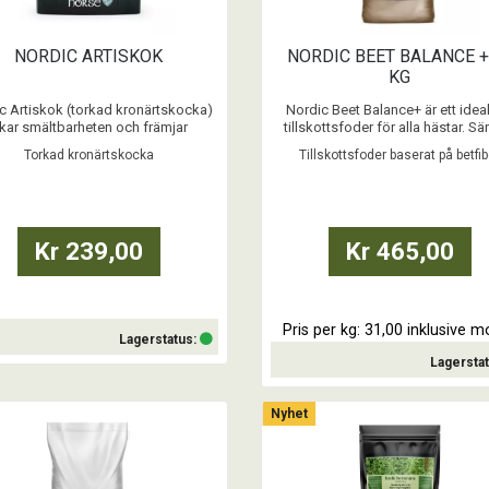
NORDIC ARTISKOK
NORDIC BEET BALANCE +
KG
c Artiskok (torkad kronärtskocka)
Nordic Beet Balance+ är ett ideal
kar smältbarheten och främjar
tillskottsfoder för alla hästar. Sär
ytningen av olämpliga fettdepåer.
lämpligt för hästar med känsl
Torkad kronärtskocka
Tillskottsfoder baserat på betfib
matsmältning eller för dem som b
...
utfodras med låg stärkelse- o
sockerhalt.
...
Kr 239,00
Kr 465,00
Pris per kg: 31,00 inklusive 
Lagerstatus:
Lagersta
Köp
Nyhet
Köp