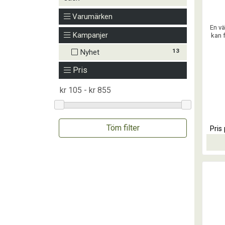
Varumärken
En v
Kampanjer
kan 
13
Nyhet
Pris
Töm filter
Pris