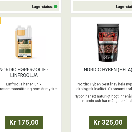
Lagerstatus:
Lagersta
Köp
Köp
NORDIC HØRFRØOLIE -
NORDIC HYBEN (HELA
LINFRÖOLJA
Linfröolja har en unik
Nordic Hyben består av hela nyp
yrasammansättning som är mycket
ekologisk kvalitet. Skonsamt to
fördelaktig för hästar.
och mycket lite
Nypon har ett naturligt högt innehål
...
bearbetade.
vitamin och har många erkän
...
egenskaper.
Kr 175,00
Kr 325,00