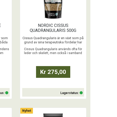
E
NORDIC CISSUS
QUADRANGULARIS 500G
er som
Cissus Quadrangularis är en växt som på
a båda
grund av sina terapeutiska fördelar har
använts som tillskott i tusentals år.
tendens
Cissus Quadrangularis används ofta för
tom
leder och skelett, men också i samband
...
med viktminskning
Kr 275,00
tus:
Lagerstatus:
Köp
Nyhet