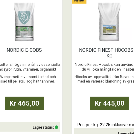
Nyhet
Köp
Köp
NORDIC E-COBS
NORDIC FINEST HÖCOBS
KG
ettens höga innehåll av essentiella
Nordic Finest Höcobs kan använ
osyror, rutin, vitaminer, organiskt
du vill öka mångfalden i häste
na mineraler och spårämnen gör
grovfoderranson. Dessa höcobs 
% esparsett – varsamt torkad och
Höcobs av toppkvalitet från Bayerns 
c E-Cobs till ett mycket värdefullt
av skonsamt torkat och hack
sad till pellets. Hög halt tanniner.
med en varierad blandning av grä
tillskott i krubban.
kvalitetshö från de Bayerska alpe
Främjar en hälsosam tarmflora.
örter
med en rik blandning av grässort
...
örter.
Kr 465,00
Kr 445,00
...
Pris per kg: 22,25 inklusive 
Lagerstatus:
Lagersta