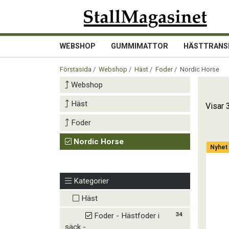
WEBSHOP
GUMMIMATTOR
HÄSTTRANS
Förstasida
/
Webshop
/
Häst
/
Foder
/ Nordic Horse
Webshop
Häst
Visar 
Foder
Nordic Horse
Nyhet
Kategorier
Häst
34
Foder - Hästfoder i
säck -