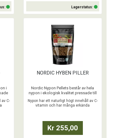
tus:
Lagerstatus:
Köp
)
NORDIC HYBEN PILLER
on i
Nordic Nypon Pellets består av hela
rkade
nypon i ekologisk kvalitet pressade till
pellets. Skonsamt
l av C-
Nypon har ett naturligt högt innehåll av C-
torkade och mycket lite bearbetade.
da
vitamin och har många erkända
...
egenskaper.
Kr 255,00