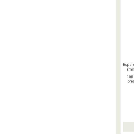
Espars
amin
bund
100 
Nordi
pres