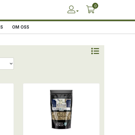
0
SS
OM OSS