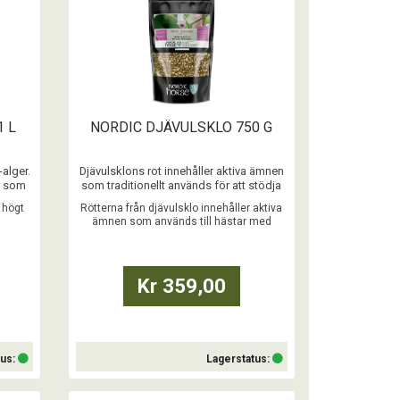
1 L
NORDIC DJÄVULSKLO 750 G
-alger.
Djävulsklons rot innehåller aktiva ämnen
or som
som traditionellt används för att stödja
hästar med problem i lederna.
 högt
Rötterna från djävulsklo innehåller aktiva
ämnen som används till hästar med
...
ledproblem
Kr 359,00
tus:
Lagerstatus: