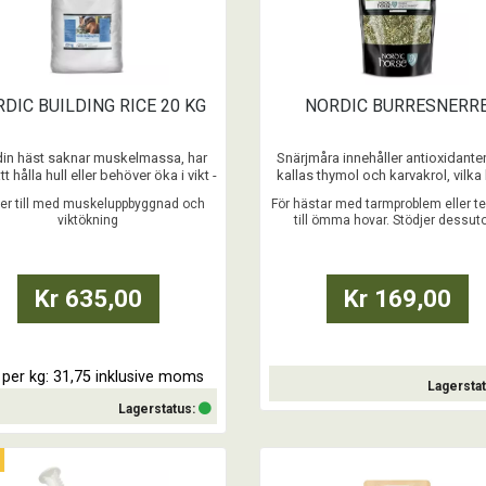
DIC BUILDING RICE 20 KG
NORDIC BURRESNERR
in häst saknar muskelmassa, har
Snärjmåra innehåller antioxidant
tt hålla hull eller behöver öka i vikt -
kallas thymol och karvakrol, vilk
 Nordic Building Rice ett effektivt
skyddar mot oxidativ stress.
per till med muskeluppbyggnad och
För hästar med tarmproblem eller 
ch snabbt fungerande tillskott.
viktökning
till ömma hovar. Stödjer dessu
ukten består av 100% stabiliserat
...
lymfsystemet
risskal - i pellets
...
Kr 635,00
Kr 169,00
s per kg: 31,75 inklusive moms
Lagersta
Lagerstatus:
Köp
Köp