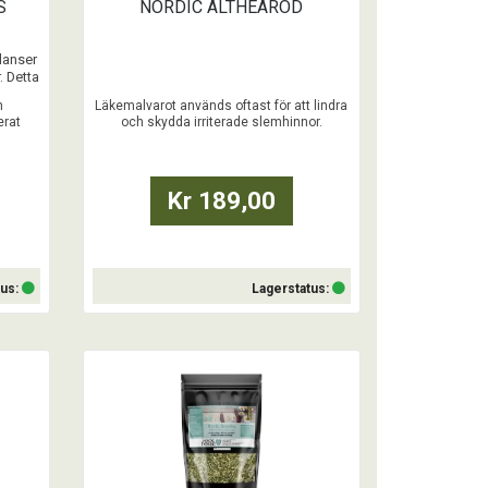
S
NORDIC ALTHEAROD
lanser
. Detta
änt
m
Läkemalvarot används oftast för att lindra
idning
erat
och skydda irriterade slemhinnor.
nsen.
Kr 189,00
tus:
Lagerstatus:
Köp