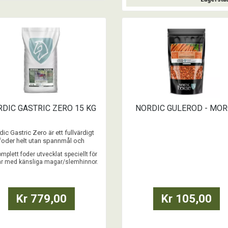
Köp
Köp
DIC GASTRIC ZERO 15 KG
NORDIC GULEROD - MO
ic Gastric Zero är ett fullvärdigt
foder helt utan spannmål och
adsmedel - med 100% “FoodState”-
omplett foder utvecklat speciellt för
vitaminer och mineraler.
ar med känsliga magar/slemhinnor.
t 0,9% stärkelse och 5% socker –
samt mycket låg daglig giva
...
Kr 779,00
Kr 105,00