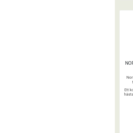
NOR
Nord
fylln
Ett k
häst
Endas