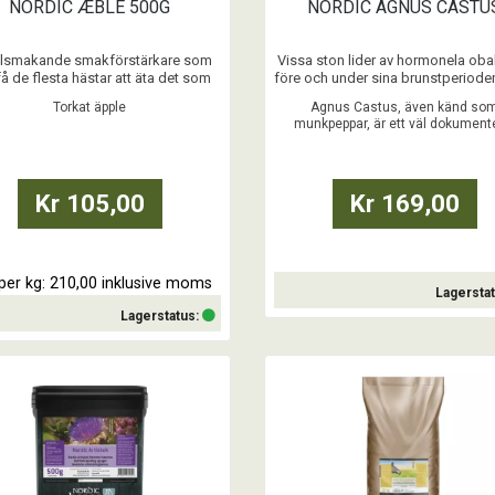
NORDIC ÆBLE 500G
NORDIC AGNUS CASTU
älsmakande smakförstärkare som
Vissa ston lider av hormonela oba
få de flesta hästar att äta det som
före och under sina brunstperioder
ligger i krubban.
kan orsaka irritabilitet och allm
Torkat äpple
Agnus Castus, även känd so
obehag hos stoet, samt försvåra r
munkpeppar, är ett väl dokument
...
under denna period.
tillskott som stödjer hormonbala
...
Kr 105,00
Kr 169,00
 per kg: 210,00 inklusive moms
Lagersta
Lagerstatus:
Köp
Köp