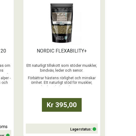
Köp
 20
NORDIC FLEXABILITY+
das om
Ett naturligt tillskott som stöder muskler,
ns
bindväv, leder och senor.
består
...
alper -
Förbättrar hästens rörlighet och minskar
at
s och
ömhet. Ett naturligt stöd för muskler,
rna -
bindväv, leder och senor.
er och
Kr 395,00
moms
Lagerstatus:
tus: