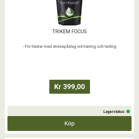
TRIKEM FOCUS
- För hästar med stresspåslag vid träning och tävling
- Inför situationer som orsakar stress, t ex miljöombyte, transport
- För hästar som uppträder stressade till vardags
- För hästar med ett osunt stresspåslag
Kr 399,00
- För hästar som upplevs introverta eller nedstämda
Focus är ett tillskott som ti
Lagerstatus:
Köp