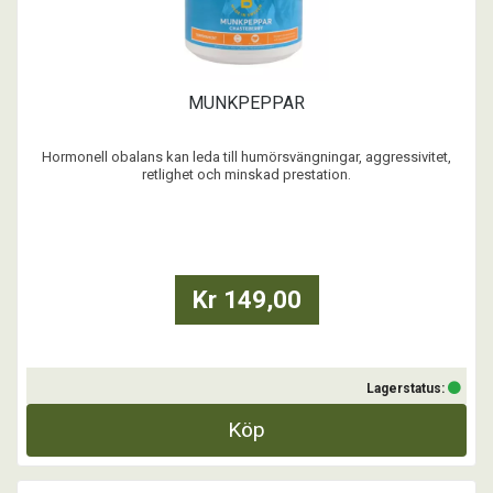
MUNKPEPPAR
Hormonell obalans kan leda till humörsvängningar, aggressivitet,
retlighet och minskad prestation.
Munkpeppar hjälper stoet att balansera hormonnivåerna naturligt
vilket ger henne möjlighet att slappna av. Stabiliserar humöret vid
hormonrelaterade problemexempelvis vid brunstperioder.
Passar lika ...
Kr 149,00
Lagerstatus:
Köp