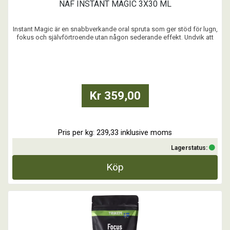
NAF INSTANT MAGIC 3X30 ML
Instant Magic är en snabbverkande oral spruta som ger stöd för lugn,
fokus och självförtroende utan någon sederande effekt. Undvik att
ge sprutan tillsammans med annat foder för bästa upptag och
effekt.
När rekommenderas Instant Magic?
Till oroliga, nerviga och spända hästar
För fokus & koncentrati ...
Kr 359,00
Pris per kg: 239,33 inklusive moms
Lagerstatus:
Köp