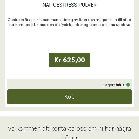
NAF OESTRESS PULVER
Oestress är en unik sammansättning av örter och magnesium till stöd
för hormonell balans och de fysiska obehag som stoet kan uppleva
under sin brunst.
NÄR REKOMMENDERAS OESTRESS?
- Vid attitydförändringar eller koncentrationssvårigheter i samband
med brunst
- Vid oregelbunden brunst
Kr 625,00
- Till ston som ...
Lagerstatus:
Köp
Välkommen att kontakta oss om ni har några
frågor