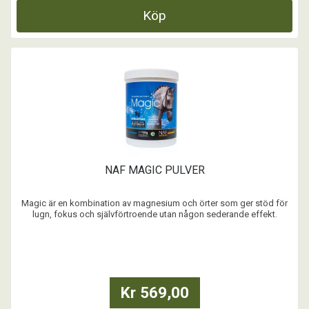
Köp
NAF MAGIC PULVER
Magic är en kombination av magnesium och örter som ger stöd för
lugn, fokus och självförtroende utan någon sederande effekt.
Flytande Magic är mer snabbverkande, medan pulvret ger stöd för en
balanserad tarmflora.
NÄR REKOMMENDERAS MAGIC?
Till hästar som upplevs spooky, oroliga, nerviga eller spänd ...
Kr 569,00