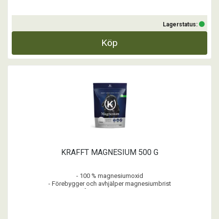
Lagerstatus:
Köp
KRAFFT MAGNESIUM 500 G
- 100 % magnesiumoxid
- Förebygger och avhjälper magnesiumbrist
- Lämplig vid hård träning eller konstaterad brist