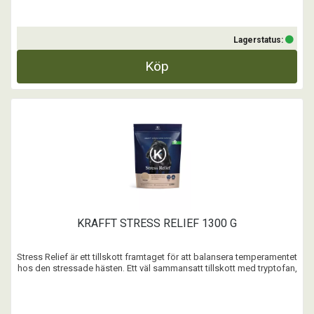
Lagerstatus:
Köp
KRAFFT STRESS RELIEF 1300 G
Stress Relief är ett tillskott framtaget för att balansera temperamentet
hos den stressade hästen. Ett väl sammansatt tillskott med tryptofan,
magnesium och B-vitaminer som kan hjälpa till att balansera hästens
temperament i stressade situationer. Med ett starkt psyke är det
lättare att nå framgång. ...