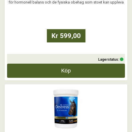
för hormonell balans och de fysiska obehag som stoet kan uppleva
under sin brunst.
NÄR REKOMMENDERAS OESTRESS?
- Vid attitydförändringar eller koncentrationssvårigheter i samband
med brunst
- Vid oregelbunden brunst
Kr 599,00
- Till ston som ...
Lagerstatus:
Köp