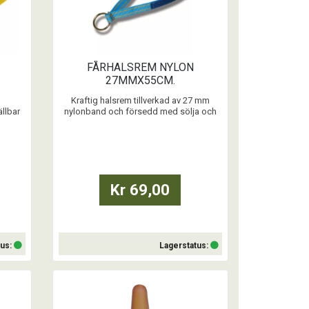
FÅRHALSREM NYLON
27MMX55CM.
Kraftig halsrem tillverkad av 27 mm
llbar
nylonband och försedd med sölja och
ring. Längd: 550 mm.
...
Kr 69,00
tus:
Lagerstatus:
Köp