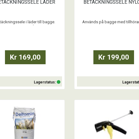
ETÄCKNINGSSELE LÄDER
BETÄCKNINGSSELE NYL
täckningssele i läder till bagge.
Används på bagge med tillhör
Färgkrita ingår ej.
färgblock för att visa att betäckni
skett.
Kr 169,00
Kr 199,00
Lagerstatus:
Lagersta
Köp
Köp