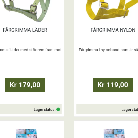
FÅRGRIMMA LÄDER
FÅRGRIMMA NYLON
imma i läder med stödrem fram mot
Fårgrimma i nylonband som är stä
. Kan storleks justeras vid nacke,
vid nacke, käke och nos.
käke och nosrem.
Kr 179,00
Kr 119,00
Lagerstatus:
Lagersta
Köp
Köp