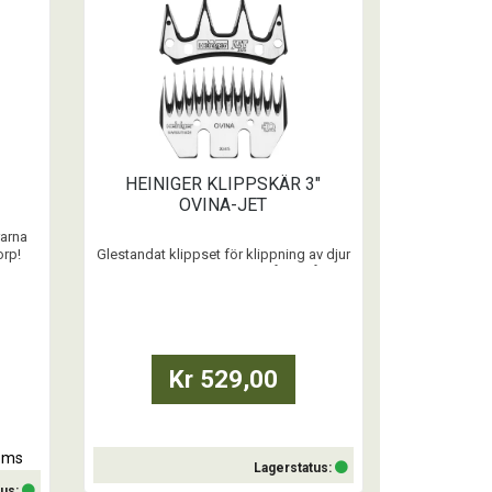
HEINIGER KLIPPSKÄR 3"
OVINA-JET
rarna
orp!
Glestandat klippset för klippning av djur
med extremt tjockt och långt hår.
Hårlängd efterklippning 2-4 mm
– Klippbredd: 78 mm
– Lämplig till: Nöt
Kr 529,00
moms
Lagerstatus:
tus: