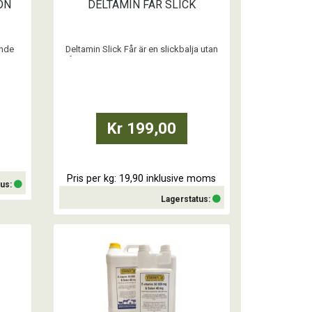
ON
DELTAMIN FÅR SLICK
ande
Deltamin Slick Får är en slickbalja utan
ng har
något tillsatt koppar och passar därför
även raser som är känsliga för koppar.
Deltamin Slick Får är tillåten att användas
inom ekologisk-/KRAV-produktion.
Kr 199,00
Pris per kg: 19,90 inklusive moms
tus:
Lagerstatus:
Köp