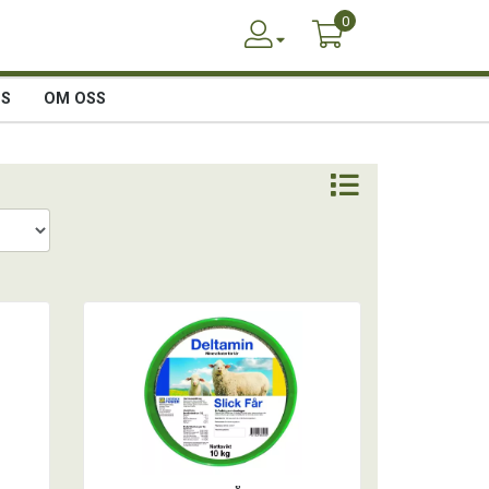
0
SS
OM OSS