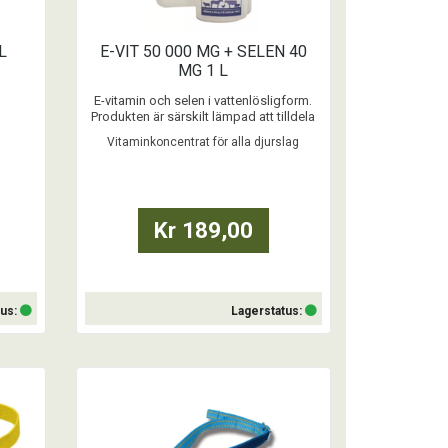
L
E-VIT 50 000 MG + SELEN 40
MG 1 L
E-vitamin och selen i vattenlösligform.
Produkten är särskilt lämpad att tilldela
foderstater där brist av selen föreligger.
Vitaminkoncentrat för alla djurslag
...
Kr 189,00
tus:
Lagerstatus:
Köp