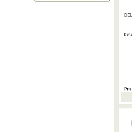
DEL
Delt
Pri