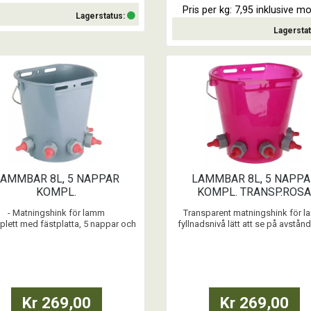
Pris per kg: 7,95 inklusive 
Lagerstatus:
Lagersta
Köp
Köp
LAMMBAR 8L, 5 NAPPAR
LAMMBAR 8L, 5 NAPPA
KOMPL.
KOMPL. TRANSP.ROS
- Matningshink för lamm
Transparent matningshink för 
plett med fästplatta, 5 nappar och
fyllnadsnivå lätt att se på avstå
ventiler
ytterligare tryckt mätskala.
- Tillplattad på båda sidor
- Matningshink för lamm
...
- Mätskala tryckt i hinken
Kr 269,00
Kr 269,00