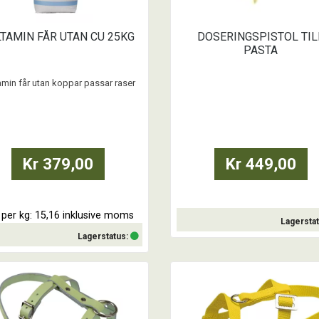
TAMIN FÅR UTAN CU 25KG
DOSERINGSPISTOL TIL
PASTA
amin får utan koppar passar raser
som är känsliga för koppar.
Kr 379,00
Kr 449,00
s per kg: 15,16 inklusive moms
Lagersta
Lagerstatus:
Köp
Köp