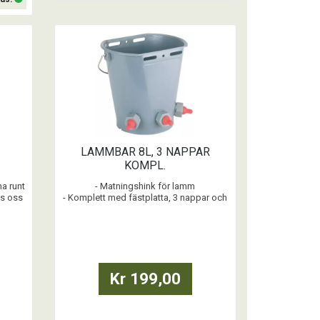
Köp
LAMMBAR 8L, 3 NAPPAR
KOMPL.
na runt
- Matningshink för lamm
os oss
- Komplett med fästplatta, 3 nappar och
ventiler
- Tillplattad på båda sidor
- Mätskala tryckt i hinken
Kr 199,00