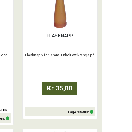
FLASKNAPP
a och
Flasknapp för lamm. Enkelt att kränga på
amm.
en flaskhals som är 2cm .
Längd 7cm
Kr 35,00
moms
Lagerstatus:
tus:
Köp