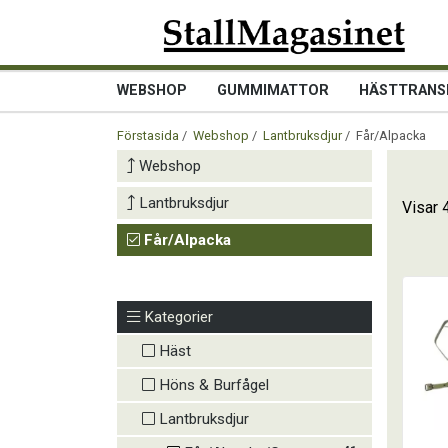
WEBSHOP
GUMMIMATTOR
HÄSTTRANS
Förstasida
/
Webshop
/
Lantbruksdjur
/ Får/Alpacka
Webshop
Lantbruksdjur
Visar 
Får/Alpacka
Kategorier
Häst
Höns & Burfågel
Lantbruksdjur