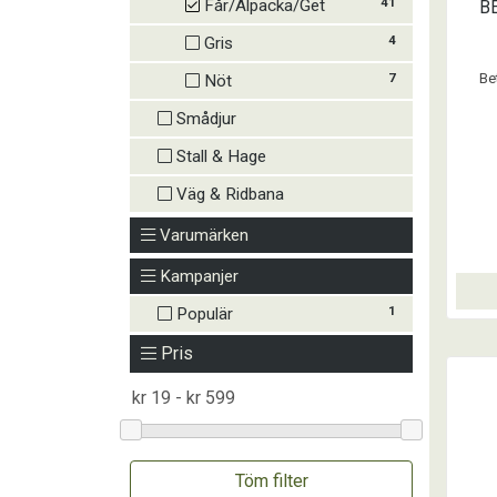
41
Får/Alpacka/Get
B
4
Gris
7
Be
Nöt
Smådjur
Stall & Hage
Väg & Ridbana
Varumärken
Kampanjer
1
Populär
Pris
Töm filter