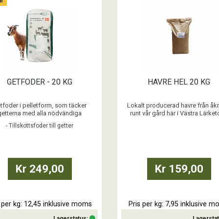
är
Köp
Köp
GETFODER - 20 KG
HAVRE HEL 20 KG
tfoder i pelletform, som täcker
Lokalt producerad havre från åk
getterna med alla nödvändiga
runt vår gård här i Västra Lärket
äringsämnen tillsammans med
- Tillskottsfoder till getter
grovfodret.
...
...
Kr 249,00
Kr 159,00
s per kg: 12,45 inklusive moms
Pris per kg: 7,95 inklusive 
Lagerstatus:
Lagersta