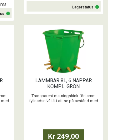
moms
Lagerstatus:
tus:
Köp
R
LAMMBAR 8L, 6 NAPPAR
A
KOMPL. GRÖN
lamm
Transparent matningshink för lamm
nd med
fyllnadsnivå lätt att se på avstånd med
ytterligare tryckt mätskala.
...
Kr 249,00