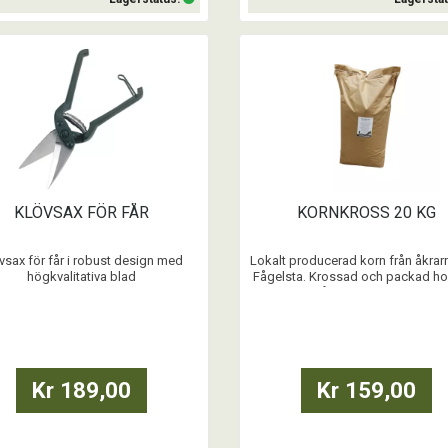
Köp
Köp
KLÖVSAX FÖR FÅR
KORNKROSS 20 KG
vsax för får i robust design med
Lokalt producerad korn från åkrar
högkvalitativa blad
Fågelsta. Krossad och packad h
på StallMagasinet.
...
...
Kr 189,00
Kr 159,00