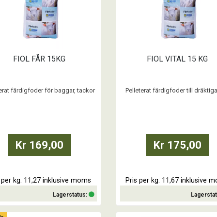
FIOL FÅR 15KG
FIOL VITAL 15 KG
terat färdigfoder för baggar, tackor
Pelleterat färdigfoder till dräktig
och äldre växande lamm.
digivande tackor och växande l
tmärkt tillväxtfoder till de lite äldre
n. Ett äldre lamm fungerar fullt ut
 idisslare och kan utnyttja andra
ror än de yngre lammen. Dessutom
Kr 169,00
Kr 175,00
ar proteinbehovet ju äldre lammen
blir.
Fiol Får är också ett utm
s per kg: 11,27 inklusive moms
Pris per kg: 11,67 inklusive 
Lagerstatus:
Lagersta