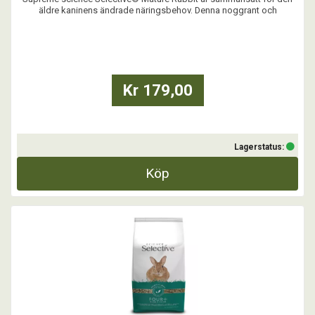
äldre kaninens ändrade näringsbehov. Denna noggrant och
vetenskapliga sammansättning av högkvalitativa ingredienser skapar
en mycket smaklig måltid och tillgodoser behoven hos den äldre
kaninen och ger den en bra hälsa och vitalitet geno ...
Kr 179,00
Lagerstatus:
Köp