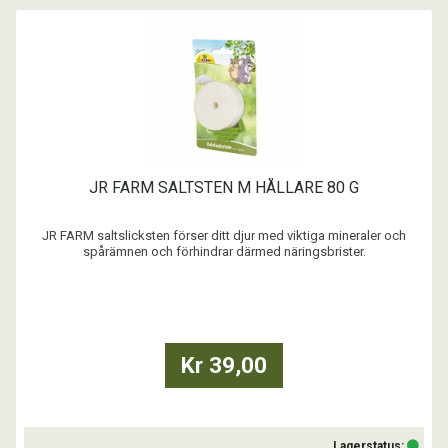
JR FARM SALTSTEN M HÅLLARE 80 G
JR FARM saltslicksten förser ditt djur med viktiga mineraler och
spårämnen och förhindrar därmed näringsbrister.
- Hjälper djur att återställa viktiga mineraler som förloras vid värme
eller ökad aktivitet
- Låter djuret själv reglera sitt intag av mineraler efter behov
- Ska ges med försiktighet oc ...
Kr 39,00
Lagerstatus: