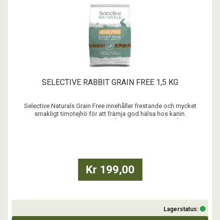
SELECTIVE RABBIT GRAIN FREE 1,5 KG
Selective Naturals Grain Free innehåller frestande och mycket
smakligt timotejhö för att främja god hälsa hos kanin.
Receptet har ett högt fiberinnehåll och är helt spannmålsfritt.
Selective har en naturlig diet som förebild och detta läckra recept
innehåller essentiella råvaror och odlade grönsake ...
Kr 199,00
Lagerstatus: