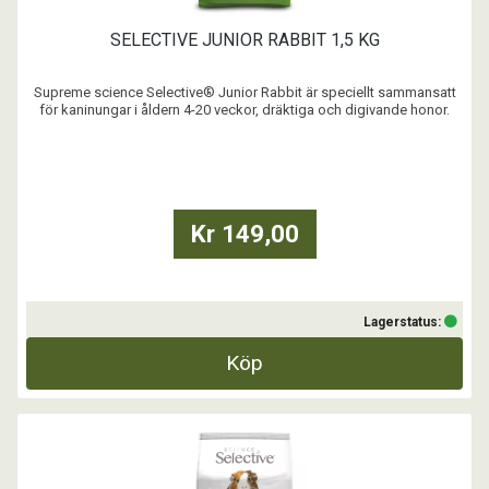
SELECTIVE JUNIOR RABBIT 1,5 KG
Supreme science Selective® Junior Rabbit är speciellt sammansatt
för kaninungar i åldern 4-20 veckor, dräktiga och digivande honor.
Denna noggrant och vetenskapliga sammansättning av högkvalitativa
ingredienser skapar en mycket smaklig måltid och tillgodoser
behoven hos en växande kanin och ger den ...
Kr 149,00
Lagerstatus:
Köp