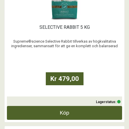
SELECTIVE RABBIT 5 KG
Supreme®science Selective Rabbit tillverkas av högkvalitativa
ingredienser, sammansatt för att ge en komplett och balanserad
måltid. Selective Rabbit förhindrar att din kanin endast äter vissa
ingredienser som annars är vanligt när den serveras
müsliblandningar. Supreme®science Selective Rabbit är f ...
Kr 479,00
Lagerstatus:
Köp