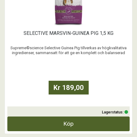
SELECTIVE MARSVIN-GUINEA PIG 1,5 KG
Supreme®science Selective Guinea Pig tillverkas av högkvalitativa
ingredienser, sammansatt för att ge en komplett och balanserad
måltid. Selective Guinea Pig förhindrar att ditt marsvin endast äter
vissa ingredienser som annars är vanligt när den serveras
müsliblandningar. Supreme®science Selective ...
Kr 189,00
Lagerstatus:
Köp