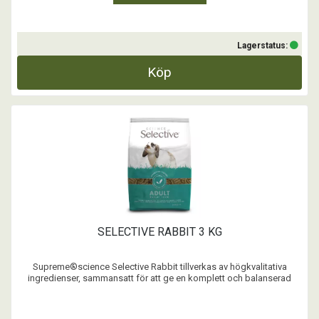
Lagerstatus:
Köp
SELECTIVE RABBIT 3 KG
Supreme®science Selective Rabbit tillverkas av högkvalitativa
ingredienser, sammansatt för att ge en komplett och balanserad
måltid. Selective Rabbit förhindrar att din kanin endast äter vissa
ingredienser som annars är vanligt när den serveras
müsliblandningar. Supreme®science Selective Rabbit är f ...