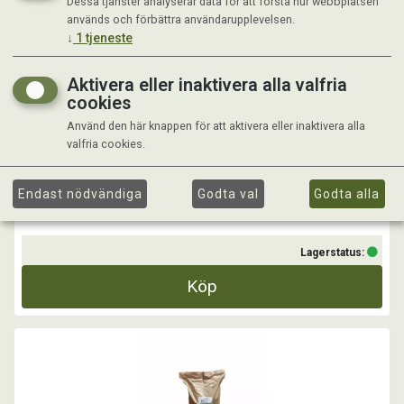
Dessa tjänster analyserar data för att förstå hur webbplatsen
HÅLLARE TILL SALTSTEN SMÅDJUR
används och förbättra användarupplevelsen.
↓
1
tjeneste
Hållare till saltsten
Aktivera eller inaktivera alla valfria
...
cookies
Använd den här knappen för att aktivera eller inaktivera alla
valfria cookies.
Kr 7,00
Endast nödvändiga
Godta val
Godta alla
Lagerstatus:
Köp