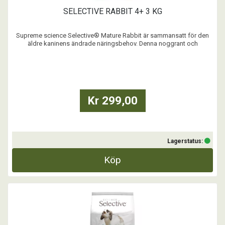
SELECTIVE RABBIT 4+ 3 KG
Supreme science Selective® Mature Rabbit är sammansatt för den
äldre kaninens ändrade näringsbehov. Denna noggrant och
vetenskapliga sammansättning av högkvalitativa ingredienser skapar
en mycket smaklig måltid och tillgodoser behoven hos den äldre
kaninen och ger den en bra hälsa och vitalitet geno ...
Kr 299,00
Lagerstatus:
Köp