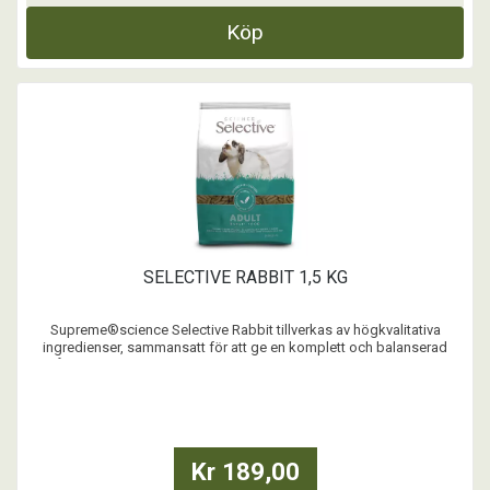
Köp
SELECTIVE RABBIT 1,5 KG
Supreme®science Selective Rabbit tillverkas av högkvalitativa
ingredienser, sammansatt för att ge en komplett och balanserad
måltid. Selective Rabbit förhindrar att din kanin endast äter vissa
ingredienser som annars är vanligt när den serveras
müsliblandningar. Supreme®science Selective Rabbit är f ...
Kr 189,00