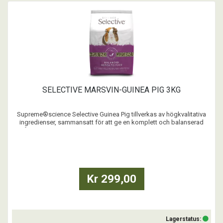
SELECTIVE MARSVIN-GUINEA PIG 3KG
Supreme®science Selective Guinea Pig tillverkas av högkvalitativa
ingredienser, sammansatt för att ge en komplett och balanserad
måltid. Selective Guinea Pig förhindrar att ditt marsvin endast äter
vissa ingredienser som annars är vanligt när den serveras
müsliblandningar. Supreme®science Selective ...
Kr 299,00
Lagerstatus: