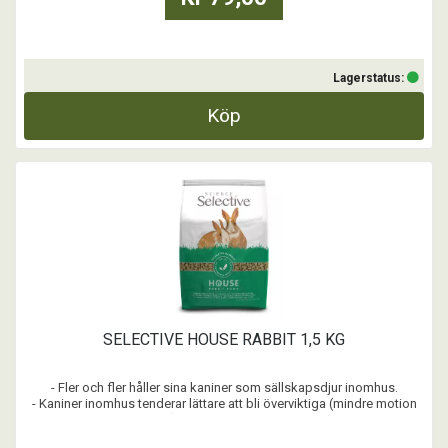
Lagerstatus:
Köp
SELECTIVE HOUSE RABBIT 1,5 KG
- Fler och fler håller sina kaniner som sällskapsdjur inomhus.
- Kaniner inomhus tenderar lättare att bli överviktiga (mindre motion
och tristess). Receptet motverkar övervikt.
- Varje foderbit innehåller alla näringsämnen, ingen fröblandning.