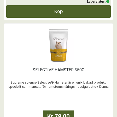
Lagerstatus:
Köp
SELECTIVE HAMSTER 350G
Supreme science Selective® Hamster är en unik bakad produkt,
speciellt sammansatt för hamsterns näringsmässiga behov. Denna
noggrant och vetenskapliga sammansättning av högkvalitativa
ingredienser innehåller en mix av bl.a. vete, havre och korn, för att
tillgodose hamsterns naturliga behov.
...
Kr 79,00