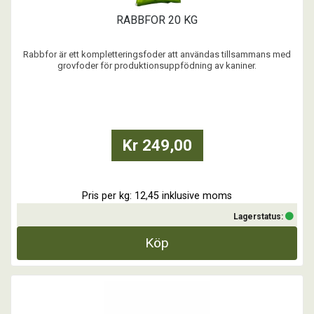
RABBFOR 20 KG
Rabbfor är ett kompletteringsfoder att användas tillsammans med
grovfoder för produktionsuppfödning av kaniner.
Snittgivan av Rabbfor är ca 100 gram/dag (12-13 cl) till slaktkaniner.
Lämpliga giva till digivande kaniner är 200 g/dag.
...
Kr 249,00
Pris per kg: 12,45 inklusive moms
Lagerstatus:
Köp