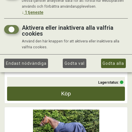
Dessa tjänster analyserar data för att förstå hur webbplatsen
ASKER HALSTÄCKE 50G, 600D, NAVY
används och förbättra användarupplevelsen.
↓
1
tjeneste
Asker 50g halstäcke som passar till täckena Asker utan hals i 0g, 50,
100g.
Aktivera eller inaktivera alla valfria
cookies
...
Använd den här knappen för att aktivera eller inaktivera alla
valfria cookies.
Kr 269,00
Endast nödvändiga
Godta val
Godta alla
Lagerstatus:
Köp