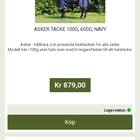
ASKER TÄCKE 100G, 600D, NAVY
Asker - hållbara och prisvärda hästtäcken för alla väder.
Modell här i 100g utan hals men med D-ringarsfästen till ett halstäcke.
Asker 50g halstäcke som passar till täckena utan hals i 0g, 50, 100g.
...
Kr 879,00
Lagerstatus:
Köp