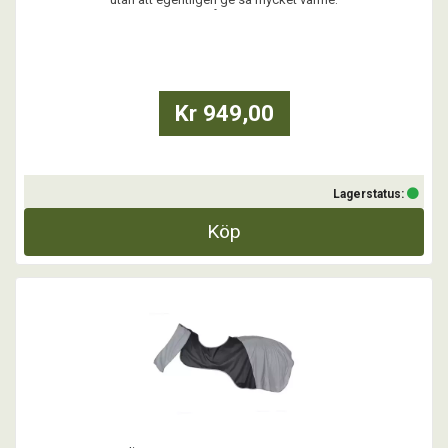
Perfekt under tidig höst och vår. Fantastisk passform. De djupa
bogvecken möjliggör stor rörelsefrihet.
...
Kr 949,00
Lagerstatus:
Köp