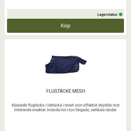
Lagerstatus:
Köp
FLUGTÄCKE MESH
Klassiskt flugtäcke / nättäcke i mesh som effektivt skyddar mot
irriterande insekter. Invävda ton i ton färgade, vertikala ränder.
Designat med justerbara kryssgjordar, svansskydd, svansrem samt
enkelt frontspänne.
...