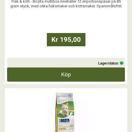
Fisk & kött - Bozita multibox innehåller 12 enportionspåsar på 85
gram styck, med olika fisksmaker och köttsmaker. Spannmålsfritt
helfoder för katter i praktisk pouch. Med smak av ren, lax, sill eller
kyckling
...
Kr 195,00
Lagerstatus:
Köp