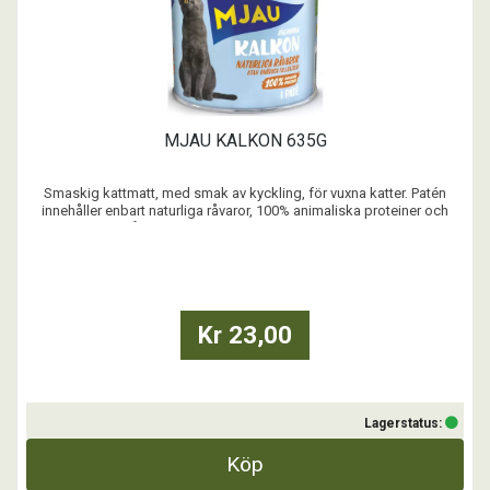
MJAU KALKON 635G
Smaskig kattmatt, med smak av kyckling, för vuxna katter. Patén
innehåller enbart naturliga råvaror, 100% animaliska proteiner och
inget spannmål eller tillsatt socker. Balanserad blötmat med alla
nödvändiga vitaminer och mineraler. Svensktillverkat.
...
Kr 23,00
Lagerstatus:
Köp