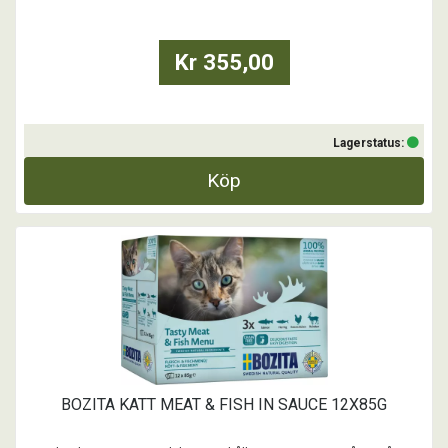
- FOS och MOS är prebiotiska fiber som främjar en god och
funktionell tarmflora.
- Naturliga betaglukan ...
Kr 355,00
Lagerstatus:
Köp
BOZITA KATT MEAT & FISH IN SAUCE 12X85G