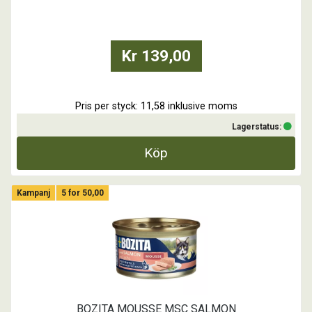
- Spannmålsfritt recept
- Inget tillsatt socker
- Inga färgämnen
- Med Postbiotika
Kr 139,00
...
Pris per styck: 11,58 inklusive moms
Lagerstatus:
Köp
Kampanj
5 for 50,00
BOZITA MOUSSE MSC SALMON