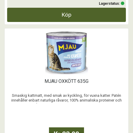
Lagerstatus:
Köp
MJAU OXKÖTT 635G
Smaskig kattmatt, med smak av kyckling, för vuxna katter. Patén
innehåller enbart naturliga råvaror, 100% animaliska proteiner och
inget spannmål eller tillsatt socker. Balanserad blötmat med alla
nödvändiga vitaminer och mineraler. Svensktillverkat.
...