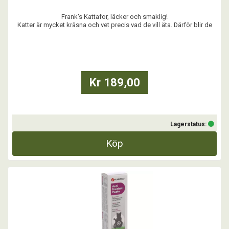
Frank's Kattafor, läcker och smaklig!
Katter är mycket kräsna och vet precis vad de vill äta. Därför blir de
extra glada när de kan få Kattafor Sterilised.
Helfoder för katt.
Djuren ska ha fri tillgång till friskt vatten.
Rekommenderas för steriliserade / kastrerade katter.
Kr 189,00
...
Lagerstatus:
Köp