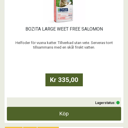
BOZITA LARGE WEET FREE SALOMON
Helfoder för vuxna katter. Tillverkad utan vete. Serveras torrt
tillsammans med en skål friskt vatten.
- Vetefritt
- Lax bidrar med nyttiga fettsyror som tillsammans med biotin och
zink ger goda förutsättningar för frisk hud och fin päls.
- Cellulosafibrer minskar risken för hårbollar.
- Glukosamin ...
Kr 335,00
Lagerstatus:
Köp