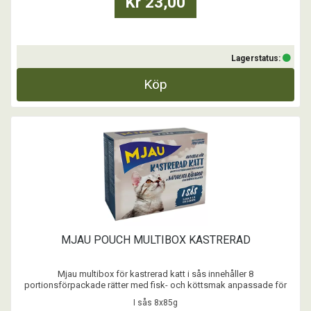
Kr 23,00
Lagerstatus:
Köp
MJAU POUCH MULTIBOX KASTRERAD
Mjau multibox för kastrerad katt i sås innehåller 8
portionsförpackade rätter med fisk- och köttsmak anpassade för
kastrerad katt. Portionsförpackningarna gör det enkelt att alltid
I sås 8x85g
servera en fräsch måltid, precis som katten vill ha det.