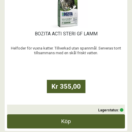
BOZITA ACTI STERI GF LAMM
Helfoder för vuxna katter. Tillverkad utan spannmål. Serveras torrt
tillsammans med en skål friskt vatten.
- Spannmålsfritt
- Högt energiinnehåll för aktiva katter
- Glukosamin och kondroitinsulfat är naturliga delar av hälsosamma
leder.
- Naturliga betaglukaner från jäst med hälsofrämjande egenska ...
Kr 355,00
Lagerstatus:
Köp