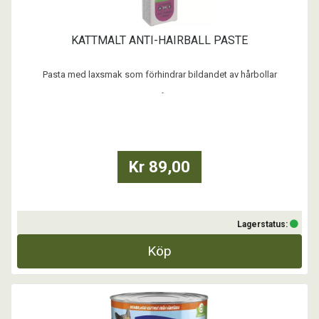
KATTMALT ANTI-HAIRBALL PASTE
Pasta med laxsmak som förhindrar bildandet av hårbollar
- Hjälper mot dålig andedräkt
- Hjälper mot förstoppning
- Hjälper mot magproblem
- Förhindrar bildning av hårbollar
- Tar bort befintliga hårbollar
Kr 89,00
...
Lagerstatus:
Köp