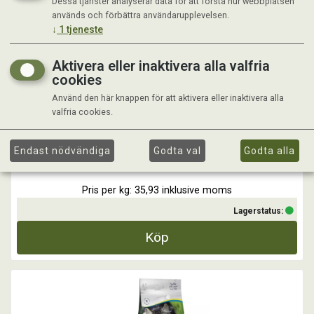
Dessa tjänster analyserar data för att förstå hur webbplatsen
BÄSTIS KATT OXKÖTT 15 KG
används och förbättra användarupplevelsen.
↓
1
tjeneste
BÄSTIS OXKÖTT är ett mycket omtyckt och smakligt helfoder till
Aktivera eller inaktivera alla valfria
katter av alla raser och i alla åldrar. Tillverkad på väl valda
cookies
högkvalitativa råvaror och med en väl avvägd balans mellan protein,
fett, vitaminer och mineralämnen.
Använd den här knappen för att aktivera eller inaktivera alla
Ett komplett foder i spröda bitar som innehåller alla viktiga dagliga
valfria cookies.
Kr 539,00
Endast nödvändiga
Godta val
Godta alla
Pris per kg: 35,93 inklusive moms
Lagerstatus:
Köp