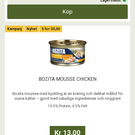
Lagerstatus:
Köp
Kampanj
Nyhet
5 for 50,00
BOZITA MOUSSE CHICKEN
Bozita mousse med kyckling är en krämig och delikat måltid för
vuxna katter – gjord med naturliga ingredienser och noggrant
balanserad näring.
10.5% Protein, 6.5% Fett
- Spannmålsfritt recept
- Inget tillsatt socker
- Inga färgämnen
- Med Postbiotika
Kr 13,00