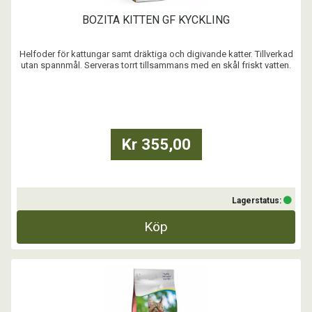
BOZITA KITTEN GF KYCKLING
Helfoder för kattungar samt dräktiga och digivande katter. Tillverkad
utan spannmål. Serveras torrt tillsammans med en skål friskt vatten.
- Spannmålsfritt
- För kattungar samt dräktiga och digivande katter. Lax bidrar med
nyttiga fettsyror som gynnar kattungens utveckling av tex. hjärna och
syn
- ...
Kr 355,00
Lagerstatus:
Köp