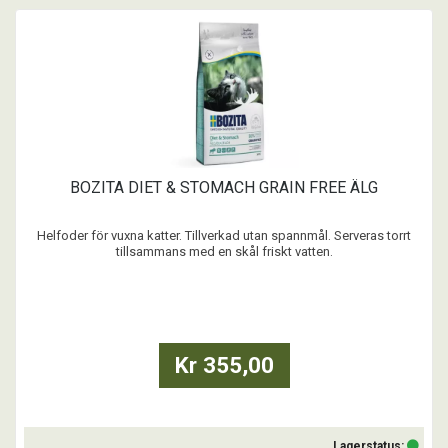
BOZITA DIET & STOMACH GRAIN FREE ÄLG
Helfoder för vuxna katter. Tillverkad utan spannmål. Serveras torrt
tillsammans med en skål friskt vatten.
- Spannmålsfritt
- Lägre energiinnehåll för den mindre aktiva katten eller katter med
känslig mage
- FOS och MOS är prebiotiska fiber som främjar en god och
funktionell tarmflora.
Kr 355,00
- Naturliga ...
Lagerstatus: