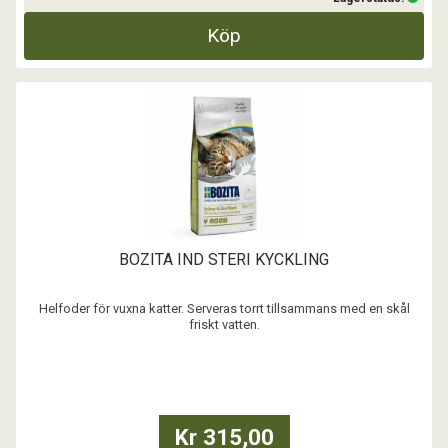
Köp
BOZITA IND STERI KYCKLING
Helfoder för vuxna katter. Serveras torrt tillsammans med en skål
friskt vatten.
- Cellulosafiber minskar risken för hårbollar.
- L-Karnitin transporterar fettsyror in i cellerna och är en viktig del i
kattens ämnesomsättning.
- Naturliga betaglukaner från jäst med hälsofrämjande egenskaper
- Balan ...
Kr 315,00