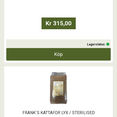
- Högt energiinnehåll för aktiva katter
- Naturliga betaglukaner från jäst med hälsofrämjande egenskaper
- Nypon är rik på naturliga antioxidanter lämpliga för den aktiva
katten.
- Balanserade nivåer av fettsyrorna Ome ...
Kr 315,00
Lagerstatus:
Köp
FRANK`S KATTAFOR LYX / STERILISED