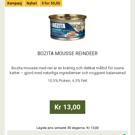
Kampanj
Nyhet
5 for 50,00
BOZITA MOUSSE REINDEER
Bozita mousse med ren är en krämig och delikat måltid för vuxna
katter – gjord med naturliga ingredienser och noggrant balanserad
näring.
10.5% Protein, 6.5% Fett
- Spannmålsfritt recept
- Inget tillsatt socker
- Inga färgämnen
- Med Postbiotika
Kr 13,00
...
Lägsta pris senaste 30 dagarna: Kr 13,00