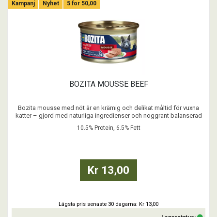
Kampanj
Nyhet
5 for 50,00
BOZITA MOUSSE BEEF
Bozita mousse med nöt är en krämig och delikat måltid för vuxna
katter – gjord med naturliga ingredienser och noggrant balanserad
näring.
10.5% Protein, 6.5% Fett
- Spannmålsfritt recept
- Inget tillsatt socker
- Inga färgämnen
- Med Postbiotika
Kr 13,00
...
Lägsta pris senaste 30 dagarna: Kr 13,00