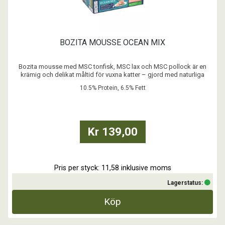
BOZITA MOUSSE OCEAN MIX
Bozita mousse med MSC tonfisk, MSC lax och MSC pollock är en
krämig och delikat måltid för vuxna katter – gjord med naturliga
ingredienser och noggrant balanserad näring.
10.5% Protein, 6.5% Fett
- Spannmålsfritt recept
- Inget tillsatt socker
- Inga färgämnen
- Med Postbiotika
Kr 139,00
...
Pris per styck: 11,58 inklusive moms
Lagerstatus:
Köp