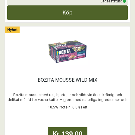
Lagerstatus:
Köp
Nyhet
BOZITA MOUSSE WILD MIX
Bozita mousse med ren, hjortdjur och vildsvin är en krämig och
delikat måltid för vuxna katter – gjord med naturliga ingredienser och
noggrant balanserad näring.
10.5% Protein, 6.5% Fett
- Spannmålsfritt recept
- Inget tillsatt socker
- Inga färgämnen
- Med Postbiotika
Kr 139,00