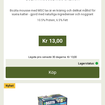
Bozita mousse med MSC lax är en krämig och delikat måltid för
vuxna katter - gjord med naturliga ingredienser och noggrant
balanserad näring.
10.5% Protein, 6.5% Fett
- Spannmålsfritt recept
- Inget tillsatt socker
- Inga färgämnen
- Med Postbiotika
Kr 13,00
...
Lägsta pris senaste 30 dagarna: Kr 13,00
Lagerstatus:
Köp
Nyhet