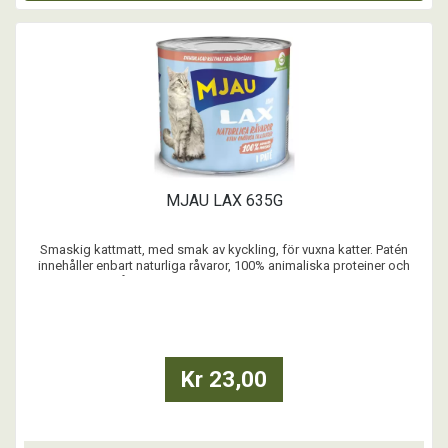
MJAU LAX 635G
Smaskig kattmatt, med smak av kyckling, för vuxna katter. Patén
innehåller enbart naturliga råvaror, 100% animaliska proteiner och
inget spannmål eller tillsatt socker. Balanserad blötmat med alla
nödvändiga vitaminer och mineraler. Svensktillverkat.
...
Kr 23,00