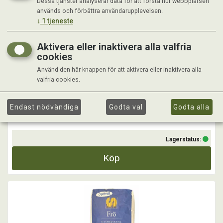
Dessa tjänster analyserar data för att förstå hur webbplatsen
OPTIVALL - DIET 20 KG
används och förbättra användarupplevelsen.
↓
1
tjeneste
OptiVall Diet en betes- och slåtterblandning till den kräsna hästen
som har ett lägre näringsbehov och önskemål om ett spädare foder.
Aktivera eller inaktivera alla valfria
cookies
...
Använd den här knappen för att aktivera eller inaktivera alla
valfria cookies.
Kr 1 379,00
Endast nödvändiga
Godta val
Godta alla
Lagerstatus:
Köp