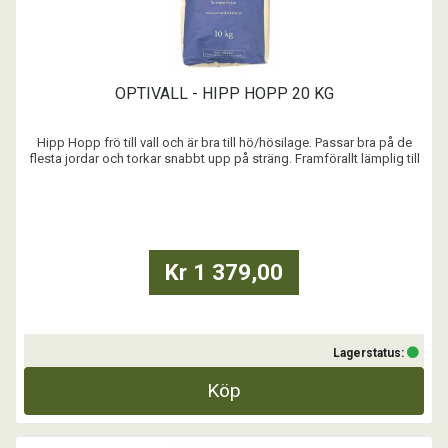
OPTIVALL - HIPP HOPP 20 KG
Hipp Hopp frö till vall och är bra till hö/hösilage. Passar bra på de
flesta jordar och torkar snabbt upp på sträng. Framförallt lämplig till
häst och får. Skördetidpunkt styr till stor del näringsinnehåll i
grovfodret.
...
Kr 1 379,00
Lagerstatus:
Köp