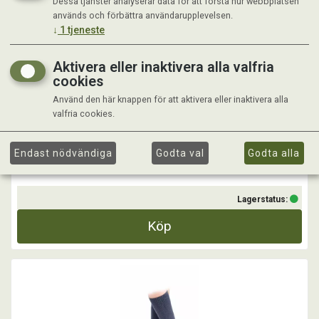
Dessa tjänster analyserar data för att förstå hur webbplatsen
AUBRION COLLIERS VINTER RIDSTRUMPA MINK
används och förbättra användarupplevelsen.
↓
1
tjeneste
Ljuvligt sköna tjockare vinterstrumpor för den frusna ryttaren.
Aktivera eller inaktivera alla valfria
...
cookies
Använd den här knappen för att aktivera eller inaktivera alla
valfria cookies.
Kr 259,00
Endast nödvändiga
Godta val
Godta alla
Lagerstatus:
Köp