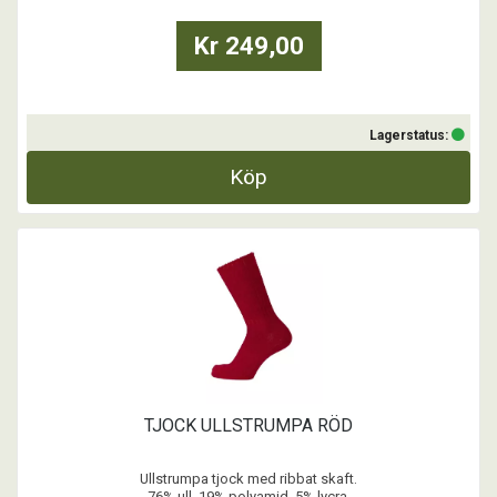
90 % Svensk ull
Dessutom en bindetråd:
Kr 249,00
10 % Polyamid
OBS! 1 par
Bilden visar 3 olika storlekar.
...
Lagerstatus:
Köp
TJOCK ULLSTRUMPA RÖD
Ullstrumpa tjock med ribbat skaft.
76% ull, 19% polyamid, 5% lycra.