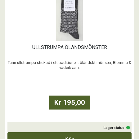
ULLSTRUMPA ÖLANDSMÖNSTER
Tunn ullstrumpa stickad i ett traditionellt öländskt mönster, Blomma &
väderkvarn.
Design: Ullcentrum Öland
Botten: 76% Merinoull, 23% Polyamid, 1% Elastan
Mönster: 100% Bomull
Kan tvättas i maskin 40 grader.
Kr 195,00
Svensktillverkade. ...
Lagerstatus: