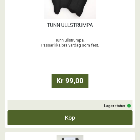
TUNN ULLSTRUMPA
Tunn ullstrumpa.
Passar lika bra vardag som fest.
78% Merinoull, 17% Polyamid, 5% Lycra
Kan tvättas i maskin 40 grader.
Svensktillverkade.
Kr 99,00
...
Lagerstatus:
Köp