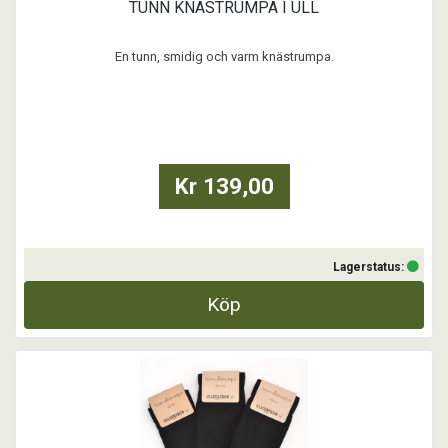
TUNN KNÄSTRUMPA I ULL
En tunn, smidig och varm knästrumpa.
75 % ull, kamgarn, 22 % polyamid, 3 % elastan
...
Kr 139,00
Lagerstatus:
Köp