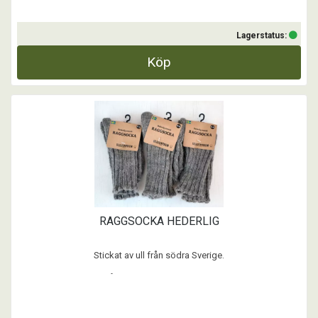
Lagerstatus:
Köp
RAGGSOCKA HEDERLIG
Stickat av ull från södra Sverige.
Fårrasen heter Gotlandsull.
En kraftig, varm och slitstark socka.
Svensktillverkad, Småland.