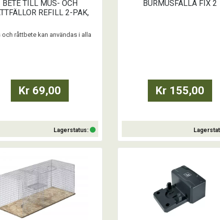
BETE TILL MUS- OCH
BURMUSFÄLLA FIX 2
TTFÄLLOR REFILL 2-PAK,
SUPERCAT
och råttbete kan användas i alla
fällor.
Är betet giftigt?
Nej, betet är en naturlig
smedelsbaserad produkt som inte
åller några gifter och är säkert för
Kr 69,00
Kr 155,00
barn och husdjur.
 innehåller nötter och nötallergiker
bör vara försiktiga.
Lagerstatus:
Lagersta
Köp
Köp