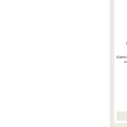
Elektr
o
Avliva
Sla