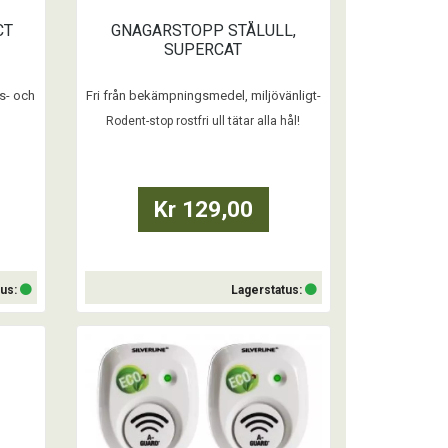
CT
GNAGARSTOPP STÅLULL,
SUPERCAT
us- och
Fri från bekämpningsmedel, miljövänligt-
effektivt
Rodent-stop rostfri ull tätar alla hål!
Stålull stoppar gnagare effektivt och
ellt.
förhindrar gnagare och insekter från att
komma in. Det smala nätet av stålull
ten,
skyddar också mot vind och damm.
Kr 129,00
Sammansättningen av rostfritt stål och
 det nu
polyfiber förhindrar bildning av rost , till
a din
skillnad från v
Sä
tus:
Lagerstatus:
Köp