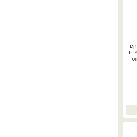
Mjö
pate
möss.
Os
musen 
exakt 
död
godkä