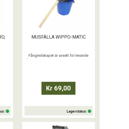
RO,
MUSFÄLLA WIPPO-MATIC
Fångredskapet är avsett för levande
rten.
fångst av möss i 10 lit hink eller liknande
kärl. Fångade djur skall befrias och
släppas ut i naturen. Viktigt att man minst
em
två gånger per dag se över fällan.
de
Producerad av återvinningsbar plast och
godkänd av naturvårdsverket.
Kr 69,00
-serien
med
tus:
Lagerstatus:
Köp