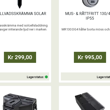
LLVADSSKRÄMMA SOLAR
MUS- & RÅTTFRITT 130/
IP55
vasskrämma med solcellsladdning
vger irriterande ljud ner i marken.
MR130 DG4 håller borta möss och 
...
inomhus – effektivt, hygieniskt
giftfritt. Sätt enheten i vägguttaget
utrymme du vill skydda, den verkar
och dygnet runt! MR130 DG4 täck
till 130 m². Enheten är IP55 kla
(dammskyddad och spolsäker),
Kr 299,00
Kr 995,00
därmed utrustad att tåla tuff
Lagerstatus:
Lagersta
Köp
Köp