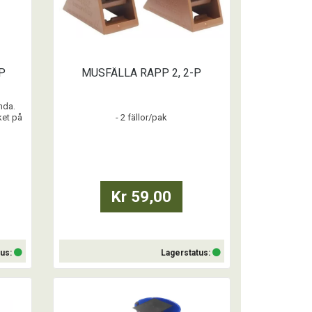
P
MUSFÄLLA RAPP 2, 2-P
nda.
ket på
- 2 fällor/pak
ete.
eröra
Kr 59,00
tus:
Lagerstatus:
Köp