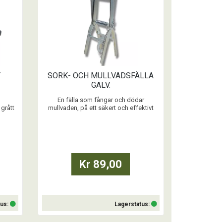
T
SORK- OCH MULLVADSFÄLLA
GALV.
En fälla som fångar och dödar
 grått
mullvaden, på ett säkert och effektivt
sätt, i dess tunnel i jorden.
ur.
Fällan är tillverkad i galvaniserat stål och
gillras enkelt.Fällan placeras i
sorktunneln.
...
Kr 89,00
tus:
Lagerstatus: