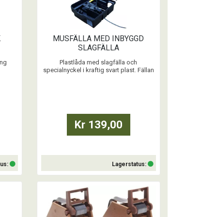
K
MUSFÄLLA MED INBYGGD
SLAGFÄLLA
ing
Plastlåda med slagfälla och
specialnyckel i kraftig svart plast. Fällan
kering
kan dras åt genom att dra hårt i remsan
och då syns den gula fästramen genom
i (4 x
locket.
Denna musfälla är hygienisk, giftfri och
effektiv. Säker för barn och husdjur. Mått
15x12x7 cm. ...
Kr 139,00
tus:
Lagerstatus:
Köp