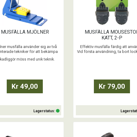
MUSFÄLLA MJÖLNER
MUSFÄLLA MOUSESTO
KATT, 2-P
lner musfälla använder sig av två
Effektiv musfälla färdig att anvä
nterade tekniker för att bekämpa
Vid första användning, ta bort loc
 “Care-tec” lockar effektivt till sig
betet i fällan.
kadliggör möss med unik teknik.
medan “Lift-tec” löser ut fällan vid
Utlöser snabbt vid beröring av b
rätt tidpunkt. Med Mjölner slagfälla
Vid fångst öppnar man utan att b
as musen omedelbart. Fällan är
musen.
nd av Naturvårdsverket för möss
• enkel
upp till 40 g. Den är säke ...
• säker
Kr 49,00
Kr 79,00
• giftfri
...
Lagerstatus:
Lagersta
Köp
Köp