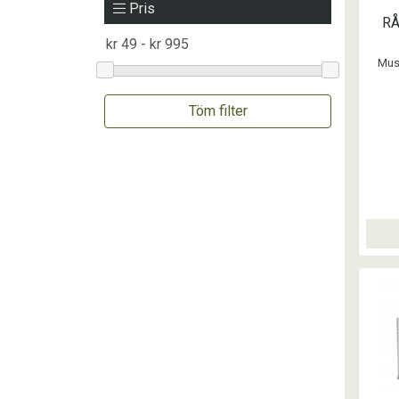
Pris
RÅ
Mus 
Töm filter
liv
inneh
Betet