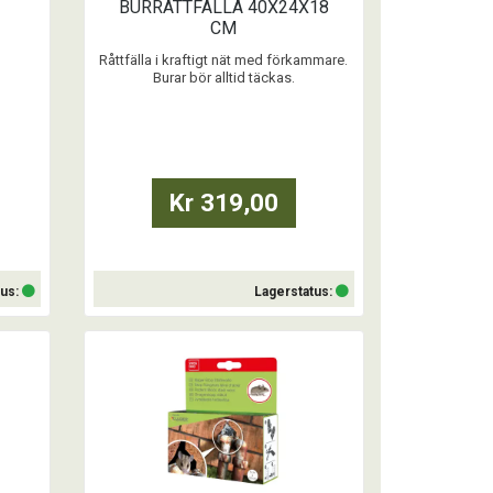
BURRÅTTFÄLLA 40X24X18
CM
Råttfälla i kraftigt nät med förkammare.
Burar bör alltid täckas.
...
Kr 319,00
tus:
Lagerstatus:
Köp