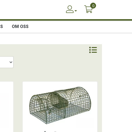
0
SS
OM OSS