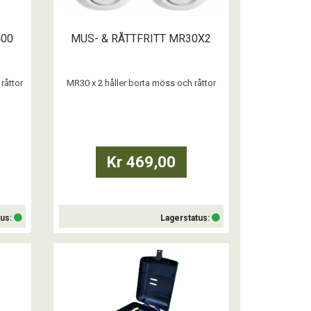
400
MUS- & RÅTTFRITT MR30X2
råttor
MR30 x 2 håller borta möss och råttor
 och
inomhus – effektivt, hygieniskt och
 i det
giftfritt. Silverline® A-Guard® är en unik
 direkt
ljudteknologi som effektivt skrämmer
er upp
bort skadedjuren. Sätt enheten i
ssad
vägguttaget på det utrymme du vill
 och
skydda, den verkar direkt och dygnet
Kr 469,00
a
runt! MR30 täcker upp till 30 m².
MR30
tus:
Lagerstatus:
Köp