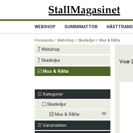
WEBSHOP
GUMMIMATTOR
HÄSTTRANS
Förstasida
/
Webshop
/
Skadedjur
/ Mus & Råtta
Webshop
Skadedjur
Visar 
Mus & Råtta
Kategorier
Skadedjur
22
Mus & Råtta
Varumärken