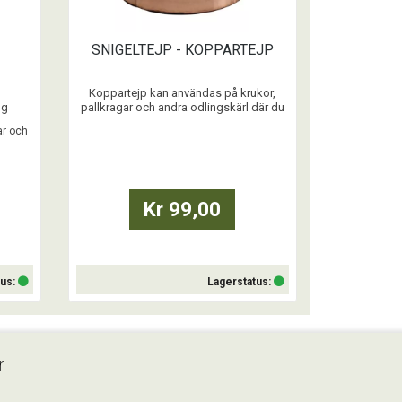
SNIGELTEJP - KOPPARTEJP
Koppartejp kan användas på krukor,
ng
pallkragar och andra odlingskärl där du
r och
vill slippa mördarsniglar.
ar och
Den fungerar genom en reaktion som
g
uppstår mellan snigelns slem och ämnet
koppar. Om snigeln försöker passera får
den en svag elektrisk stöt och vänder
r
tillbaka.
Kr 99,00
Koppartejpen är 5 meter lång och 4 ...
tus:
Lagerstatus:
Köp
r