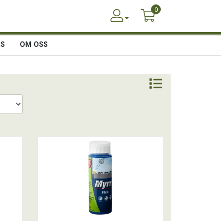
0
SS
OM OSS