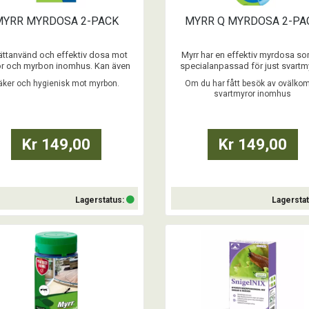
MYRR MYRDOSA 2-PACK
MYRR Q MYRDOSA 2-PA
lättanvänd och effektiv dosa mot
Myrr har en effektiv myrdosa so
r och myrbon inomhus. Kan även
specialanpassad för just svartm
ndas på terrasser eller i växthus.
Dosan har fått namnet Myrr Q My
äker och hygienisk mot myrbon.
Om du har fått besök av ovälko
hållet är ett lockbete som myrorna
och den håller i upp till hela tre må
svartmyror inomhus
 med sig ned i boet. Hela myrboet
aktivt läge. Den är flexibel och kan
pas därmed inifrån. Produkten är
sättas på den plats där du önsk
hållbar minst 3 år från
förslagsvis så nära myrorna som m
produktionsdatumet.
Detta tack vare tejpen ...
Kr 149,00
Kr 149,00
...
Lagerstatus:
Lagersta
Köp
Köp