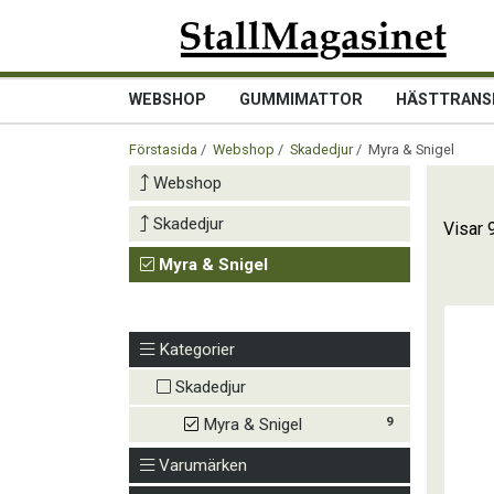
WEBSHOP
GUMMIMATTOR
HÄSTTRANS
Förstasida
/
Webshop
/
Skadedjur
/ Myra & Snigel
Webshop
Skadedjur
Visar 
Myra & Snigel
Kategorier
Skadedjur
9
Myra & Snigel
Varumärken