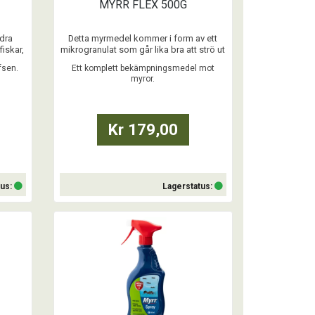
MYRR FLEX 500G
dra
Detta myrmedel kommer i form av ett
fiskar,
mikrogranulat som går lika bra att strö ut
som att spraya eller till och med vattnas
fsen.
Ett komplett bekämpningsmedel mot
ut – så länge all typ av bekämpning sker
myror.
are,
utomhus!
Produkten både förebygger senare
nns.
invasioner och bekämpar myrorna i
stundens hetta.
Kr 179,00
Vi rekommenderar att du startar
bekämpningen ...
tus:
Lagerstatus:
Köp