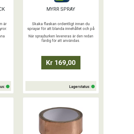
CK
MYRR SPRAY
m är
Skaka flaskan ordentligt innan du
yror.
sprayar för att blanda innehållet och på
rdosa
så sätt få full effekt i bekämpningen av
mna
När sprayburken levereras är den redan
nader i
myror.
färdig för att användas.
 enkelt
Vi rekommenderar att du sprayar på ett
ar –
avstånd på ungefär 30 cm från ytan som
öjligt!
du vill bekämpa för att få en lagom stor
spridning på bekämpningsmedlet.
Kr 169,00
Sprayen är främst tillve ...
tus:
Lagerstatus:
Köp