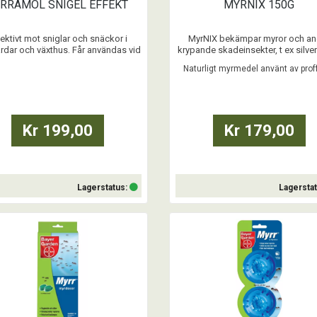
ERRAMOL SNIGEL EFFEKT
MYRNIX 150G
ektivt mot sniglar och snäckor i
MyrNIX bekämpar myror och an
rdar och växthus. Får användas vid
krypande skadeinsekter, t ex silver
lbekämpning i ekologiska odlingar.
vägglöss och hönskvalster.
Naturligt myrmedel använt av prof
ar kan orsaka en hel del skador på
Medlet kan användas i kök, käll
bbar, salladsblad och andra växter
lagerlokaler och andra
dgården. Med Neudorffs Ferramol®
förvaringsutrymmen där ohyra fi
el Effekt+ bekämpas alla sniglar
Kr 199,00
Kr 179,00
effektivt.
...
...
Lagerstatus:
Lagersta
Köp
Köp