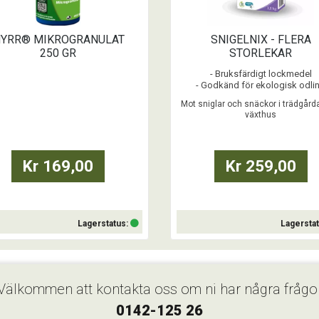
YRR® MIKROGRANULAT
SNIGELNIX - FLERA
250 GR
STORLEKAR
- Bruksfärdigt lockmedel
- Godkänd för ekologisk odli
- Hög attkraktionskraft för snigla
Mot sniglar och snäckor i trädgård
snäckor
växthus
- Långvarig verkan genom hö
vattentålighet
- Få behandlingar
- Naturligt aktiva ingrediense
Kr 169,00
Kr 259,00
Lagerstatus:
Lagersta
Köp
Köp
Välkommen att kontakta oss om ni har några frågo
0142-125 26