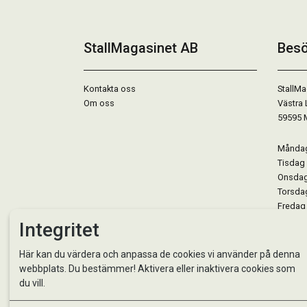
StallMagasinet AB
Besö
Kontakta oss
StallMa
Om oss
Västra 
59595 
Måndag 
Tisdag 
Onsdag 
Torsdag
Fredag 
Lördag 
Integritet
Se avvi
Här kan du värdera och anpassa de cookies vi använder på denna
webbplats. Du bestämmer! Aktivera eller inaktivera cookies som
du vill.