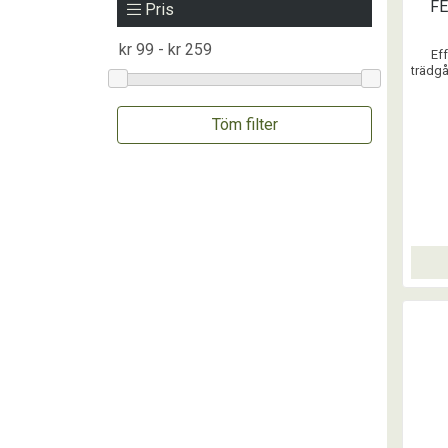
F
Pris
Eff
trädgå
snige
Snigl
Töm filter
jordgu
i trä
Snig