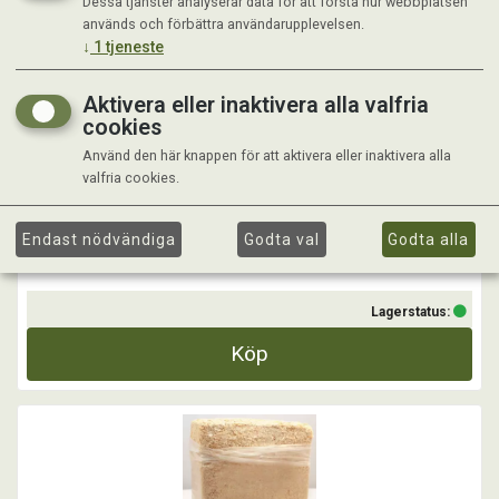
Dessa tjänster analyserar data för att förstå hur webbplatsen
ALSPÅN 2-4 MM
används och förbättra användarupplevelsen.
↓
1
tjeneste
Högabsorberande alspån som motverkar dålig lukt. En ren
Aktivera eller inaktivera alla valfria
naturprodukt!
cookies
Passar perfekt till gnagare, reptiler och fåglar.
Använd den här knappen för att aktivera eller inaktivera alla
valfria cookies.
Kr 159,00
Endast nödvändiga
Godta val
Godta alla
Lagerstatus:
Köp