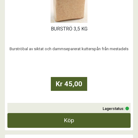
BURSTRÖ 3,5 KG
Burströbal av siktat och dammseparerat kutterspån från mestadels
gran.
Pressat i smidig förpackning på 3,5 kg.
Passar bra för smådjur så som kaniner, marsvin och hamster.
Kr 45,00
Lagerstatus:
Köp