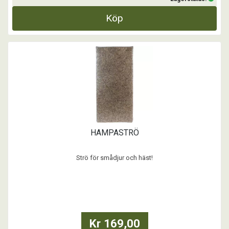
Köp
HAMPASTRÖ
Strö för smådjur och häst!
Hampaströ dammar inte och har en frisk lukt som t.ex marsvin och
kaniner trivs alldeles utmärkt med.
...
Kr 169,00