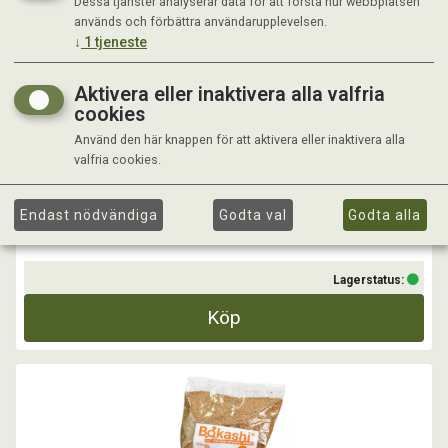
Dessa tjänster analyserar data för att förstå hur webbplatsen
BOKASHIHINK
används och förbättra användarupplevelsen.
↓
1
tjeneste
Bokashitekniken är ett enkelt sätt att kompostera dina matrester
direkt i köket. När avfallet fermenterats i hinken i 2 veckor, grävs det
Aktivera eller inaktivera alla valfria
ner i jorden och ger en mycket bra näring till hela din trädgård.
cookies
Bokashi tillför viktiga mikroorganismer till jorden.
Använd den här knappen för att aktivera eller inaktivera alla
...
valfria cookies.
Kr 990,00
Endast nödvändiga
Godta val
Godta alla
Lagerstatus:
Köp