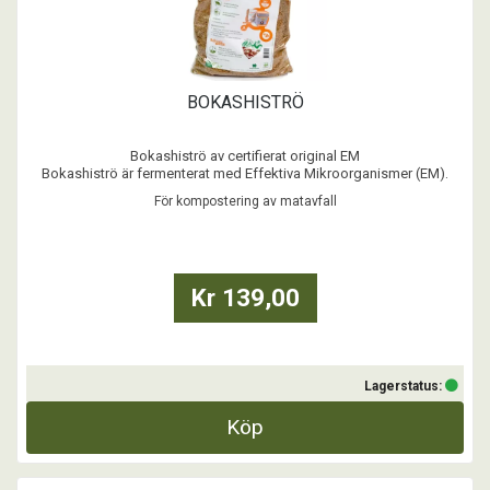
BOKASHISTRÖ
Bokashiströ av certifierat original EM
Bokashiströ är fermenterat med Effektiva Mikroorganismer (EM).
Ströt används för fermentering av matrester (bokashi), till
För kompostering av matavfall
jordförbättring i trädgården, revitalisering av äldre buskar & träd samt
vid nyplantering.
Detta strö är det certifierade bokashiströt f ...
Kr 139,00
Lagerstatus:
Köp