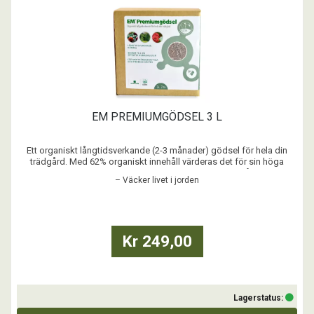
EM PREMIUMGÖDSEL 3 L
Ett organiskt långtidsverkande (2-3 månader) gödsel för hela din
trädgård. Med 62% organiskt innehåll värderas det för sin höga
procentandel av organisk materia snarare än NPK-innehållet. Sprid i
– Väcker livet i jorden
grönsakslandet, under buskar och träd, på gräsmattan och i
blomrabatterna. Väcker livet i jorden på våre ...
Kr 249,00
Lagerstatus: