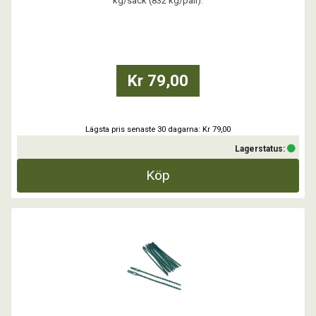
kg/säck (832 kg/pall).
Tillverkad av 100 % kutterspån, inga tillsatser, vilket ger högt
energivärde och minimalt med aska och sintring. Det gör Vida Pellets
mycket skonsam mot din brännare.
...
Kr 79,00
Lägsta pris senaste 30 dagarna: Kr 79,00
Lagerstatus:
Köp