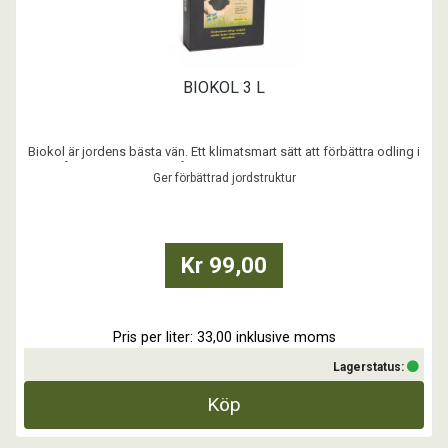
BIOKOL 3 L
Biokol är jordens bästa vän. Ett klimatsmart sätt att förbättra odling i
trädgård och grönytor. Skånefrö är Sveriges första EBC-certifierade
Ger förbättrad jordstruktur
biokol.
- Ger växter ett friskt och djupt rotsystem
- Gynnar mikrolivet i jorden
- Ökar jordens vatten- och näringshållande förmåga
Kr 99,00
- Ger förbättrad jordstru
Pris per liter: 33,00 inklusive moms
Lagerstatus:
Köp