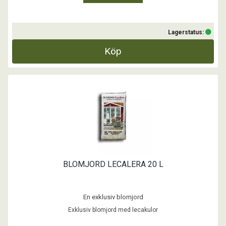
Lagerstatus:
Köp
BLOMJORD LECALERA 20 L
En exklusiv blomjord
Exklusiv blomjord med lecakulor
- Speciellt framtagen för krävande odling både för yrkes som
hobbyodlare.