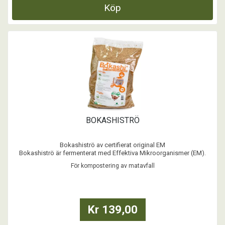
Köp
BOKASHISTRÖ
Bokashiströ av certifierat original EM
Bokashiströ är fermenterat med Effektiva Mikroorganismer (EM).
Ströt används för fermentering av matrester (bokashi), till
För kompostering av matavfall
jordförbättring i trädgården, revitalisering av äldre buskar & träd samt
vid nyplantering.
Detta strö är det certifierade bokashiströt f ...
Kr 139,00