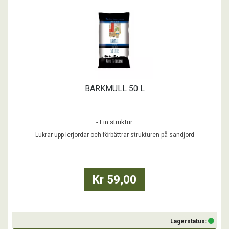
BARKMULL 50 L
- Fin struktur.
- En mull som passar bra till att luckra upp lerjordar och även förbättra
Lukrar upp lerjordar och förbättrar strukturen på sandjord
strukturen på sandjordar.
- Ger en bättre markstruktur och på lång sikt en näringsrikare jord.
- Tips; för marktäckning rekommenderas ett lager på 5-10 cm.
Kr 59,00
Lagerstatus: