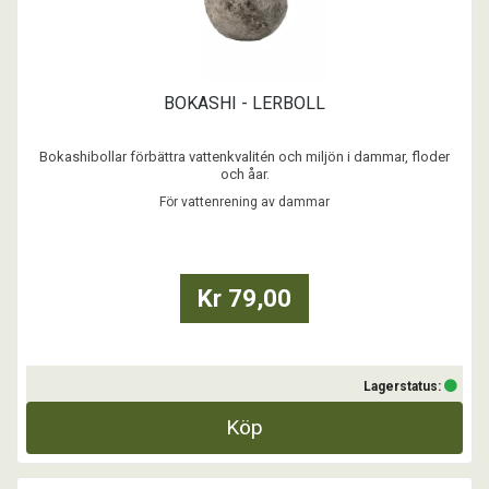
BOKASHI - LERBOLL
Bokashibollar förbättra vattenkvalitén och miljön i dammar, floder
och åar.
EM® Bollarna sjunker till botten och säkerställer att sediment och
För vattenrening av dammar
slam minskar.
Behandling med lerbollar, i kombination med Microferm, ökar
vattnets självrenande förmåga och tillför en förbättrad mikrobiell
mångfald, mins ...
Kr 79,00
Lagerstatus:
Köp