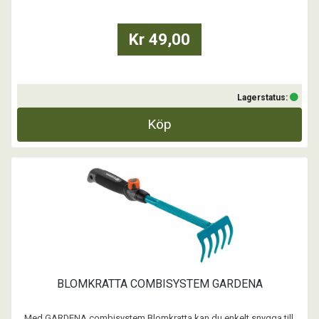
- Lecakulorna ger bättre syre och rotutveckling. Leran är tillsatt för att
underlätta upptag av vatten och näring.
Kr 49,00
Lagerstatus:
Köp
BLOMKRATTA COMBISYSTEM GARDENA
Med GARDENA combisystem Blomkratta kan du enkelt snygga till,