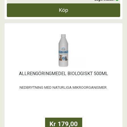
Köp
ALLRENGÖRINGMEDEL BIOLOGISKT 500ML
NEDBRYTNING MED NATURLIGA MIKROORGANISMER.
NATUR-ligt RENT Biologisk Allrengöringsmedel
- med rengöringsmedel & mikroorganismer.
Mikroorganismerna hittar och bryter ner organiskt smuts.
Rengöringsmedlet gör rent från allt oorganiskt smuts. Perfekt för all
Kr 179,00
städning av hårda ytor speciellt för dig ...