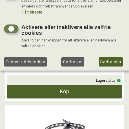
Dessa tjänster analyserar data för att förstå hur webbplatsen
ALLOX SOFTBINDER 28 X 580 MM / ST
används och förbättra användarupplevelsen.
↓
1
tjeneste
Flexibelt buntband som går att återanvändas gång på gång. UV
beständig och elastisk, kan användas i temperaturer från +85 till -40
Aktivera eller inaktivera alla valfria
grader C.
cookies
...
Använd den här knappen för att aktivera eller inaktivera alla
valfria cookies.
Kr 49,00
Endast nödvändiga
Godta val
Godta alla
Lagerstatus:
Köp