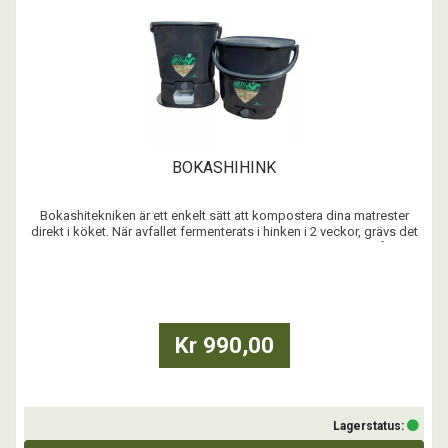
BOKASHIHINK
Bokashitekniken är ett enkelt sätt att kompostera dina matrester
direkt i köket. När avfallet fermenterats i hinken i 2 veckor, grävs det
ner i jorden och ger en mycket bra näring till hela din trädgård.
Bokashi tillför viktiga mikroorganismer till jorden.
...
Kr 990,00
Lagerstatus: