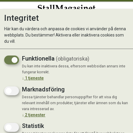
Integritet
0
Här kan du värdera och anpassa de cookies vi använder på denna
webbplats. Du bestämmer! Aktivera eller inaktivera cookies som
Puzzle mat - Stallmatta
du vill.
Boxmatta - tål hårt slitage
Funktionella
(obligatoriska)
Populär
Du kan inte inaktivera dessa, eftersom webbsidan annars inte
fungerar korrekt.
↓
1
tjeneste
Marknadsföring
Dessa tjänster behandlar personuppgifter för att visa dig
relevant innehåll om produkter, tjänster eller ämnen som du kan
vara intresserad av.
↓
2
tjenester
Statistik