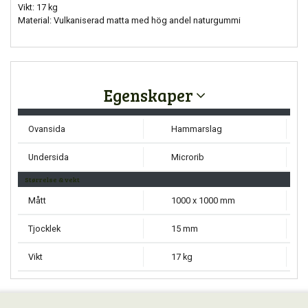
Vikt: 17 kg
Material: Vulkaniserad matta med hög andel naturgummi
Egenskaper
Ovansida
Hammarslag
Undersida
Microrib
Størrelse & vekt
Mått
1000 x 1000 mm
Tjocklek
15 mm
Vikt
17 kg