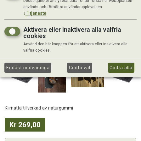
Dessa tjänster analyserar data för att förstå hur webbplatsen
används och förbättra användarupplevelsen.
↓
1
tjeneste
Aktivera eller inaktivera alla valfria
cookies
Använd den här knappen för att aktivera eller inaktivera alla
valfria cookies.
Endast nödvändiga
Godta val
Godta alla
Klimatta tillverkad av naturgummi
Kr 269,00