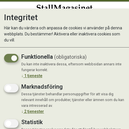
Integritet
0
Här kan du värdera och anpassa de cookies vi använder på denna
webbplats. Du bestämmer! Aktivera eller inaktivera cookies som
Vov Vardagsfavorit
du vill.
Med Kyckling & Morot
Funktionella
(obligatoriska)
Nyhet
Du kan inte inaktivera dessa, eftersom webbsidan annars inte
fungerar korrekt.
↓
1
tjeneste
Marknadsföring
Dessa tjänster behandlar personuppgifter för att visa dig
relevant innehåll om produkter, tjänster eller ämnen som du kan
vara intresserad av.
↓
2
tjenester
Statistik