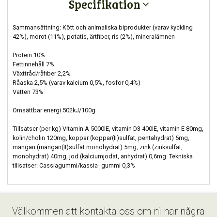
Specifikation
Sammansättning: Kött och animaliska biprodukter (varav kyckling
42%), morot (11%), potatis, ärtfiber, ris (2%), mineralämnen
Protein 10%
Fettinnehåll 7%
Växttråd/råfiber 2,2%
Råaska 2,5% (varav kalcium 0,5%, fosfor 0,4%)
Vatten 73%
Omsättbar energi 502kJ/100g
Tillsatser (per kg) Vitamin A 5000IE, vitamin D3 400IE, vitamin E 80mg,
kolin/cholin 120mg, koppar (koppar(II)sulfat, pentahydrat) 5mg,
mangan (mangan(II)sulfat monohydrat) 5mg, zink (zinksulfat,
monohydrat) 40mg, jod (kalciumjodat, anhydrat) 0,6mg. Tekniska
tillsatser: Cassiagummi/kassia- gummi 0,3%
Välkommen att kontakta oss om ni har några