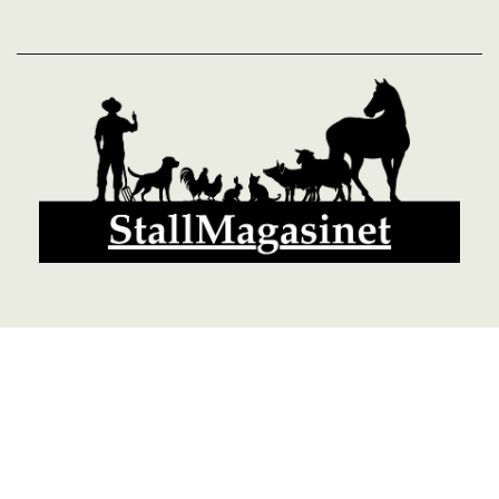
© 2026 StallMagasinet AB, Västra Lärketorp, 59595 MJÖLBY,
Sverige 0142-12526
Org. 556952-5677
Powered by Proline