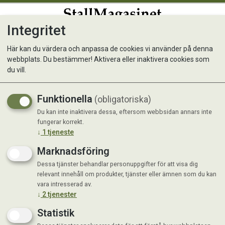
Integritet
0
Här kan du värdera och anpassa de cookies vi använder på denna
webbplats. Du bestämmer! Aktivera eller inaktivera cookies som
Tuggring vit 12,5 cm
du vill.
Funktionella
(obligatoriska)
Du kan inte inaktivera dessa, eftersom webbsidan annars inte
fungerar korrekt.
↓
1
tjeneste
Marknadsföring
Dessa tjänster behandlar personuppgifter för att visa dig
relevant innehåll om produkter, tjänster eller ämnen som du kan
vara intresserad av.
↓
2
tjenester
Statistik