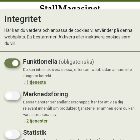
Integritet
0
Här kan du värdera och anpassa de cookies vi använder på denna
webbplats. Du bestämmer! Aktivera eller inaktivera cookies som
Kunde inte hitta produkten
du vill.
Förstasida
Funktionella
(obligatoriska)
Du kan inte inaktivera dessa, eftersom webbsidan annars inte
fungerar korrekt.
↓
1
tjeneste
Marknadsföring
Dessa tjänster behandlar personuppgifter för att visa dig
relevant innehåll om produkter, tjänster eller ämnen som du kan
vara intresserad av.
↓
2
tjenester
Statistik