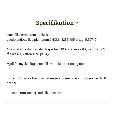
Specifikation
Innehåll: Fermenterat Dinkelkli
Lactiplantibacillus plantarum CNCM I-3235 105 cfu/g 1k20717
Analytiska beståndsdelar; Råprotein 13%, stärkelse 8%, växtrtråd 6%,
råaska 6%, vatten 40%. pH 4,2
Mjölkfri, mycket lågt innehåll av sockerarter och gluten.
Proferm förvaras bäst i rumstemperatur men går att förvara ned till 0
grader.
Förvaras torrt och ej i sol eller över 38°C.