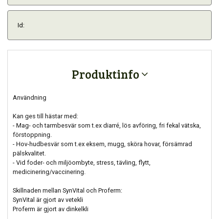
Id:
Produktinfo
Användning
Kan ges till hästar med:
- Mag- och tarmbesvär som t.ex diarré, lös avföring, fri fekal vätska,
förstoppning.
- Hov-hudbesvär som t.ex eksem, mugg, sköra hovar, försämrad
pälskvalitet.
- Vid foder- och miljöombyte, stress, tävling, flytt,
medicinering/vaccinering.
Skillnaden mellan SynVital och Proferm:
SynVital är gjort av vetekli
Proferm är gjort av dinkelkli