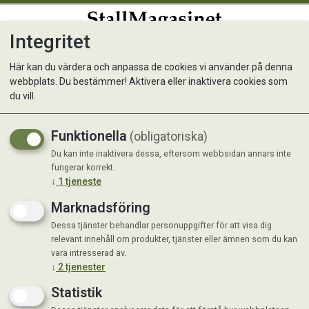
Integritet
0
Här kan du värdera och anpassa de cookies vi använder på denna
webbplats. Du bestämmer! Aktivera eller inaktivera cookies som
Proferm - flera storlekar
du vill.
Fermenterat Dinkelkli
Funktionella
(obligatoriska)
Du kan inte inaktivera dessa, eftersom webbsidan annars inte
fungerar korrekt.
↓
1
tjeneste
Marknadsföring
Dessa tjänster behandlar personuppgifter för att visa dig
relevant innehåll om produkter, tjänster eller ämnen som du kan
vara intresserad av.
↓
2
tjenester
Statistik