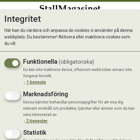
Integritet
0
Här kan du värdera och anpassa de cookies vi använder på denna
webbplats. Du bestämmer! Aktivera eller inaktivera cookies som
Acme visselpipa double dog
du vill.
641
Funktionella
(obligatoriska)
Du kan inte inaktivera dessa, eftersom webbsidan annars inte
fungerar korrekt.
↓
1
tjeneste
Marknadsföring
Dessa tjänster behandlar personuppgifter för att visa dig
relevant innehåll om produkter, tjänster eller ämnen som du kan
vara intresserad av.
↓
2
tjenester
Statistik