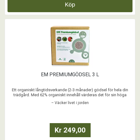
Köp
EM PREMIUMGÖDSEL 3 L
Ett organiskt långtidsverkande (2-3 månader) gödsel för hela din
trädgård. Med 62% organiskt innehåll värderas det för sin höga
procentandel av organisk materia snarare än NPK-innehållet. Sprid i
– Väcker livet i jorden
grönsakslandet, under buskar och träd, på gräsmattan och i
blomrabatterna. Väcker livet i jorden på våre ...
Kr 249,00