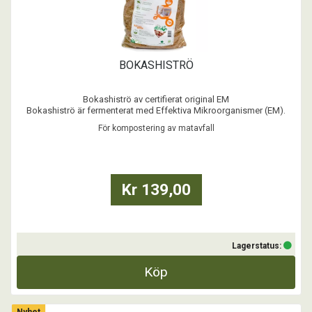
BOKASHISTRÖ
Bokashiströ av certifierat original EM
Bokashiströ är fermenterat med Effektiva Mikroorganismer (EM).
Ströt används för fermentering av matrester (bokashi), till
För kompostering av matavfall
jordförbättring i trädgården, revitalisering av äldre buskar & träd samt
vid nyplantering.
Detta strö är det certifierade bokashiströt f ...
Kr 139,00
Lagerstatus:
Köp
Nyhet