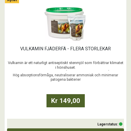
VULKAMIN FJÄDERFÄ - FLERA STORLEKAR
Vulkamin är ett naturligt antiseptiskt stenmjöl som förbättrar klimatet
i hönshuset.
Det vulkaniska stenmjölet är rikt på zeolit, mineraler och spårämnen
Hög absorptionsförmåga, neutraliserar ammoniak och minimerar
och har en mycket hög absorptionsförmåga. Det neutraliserar
patogena bakterier
ammoniak och patogena bakterier i underlag och gödsel, vilket
skapar ett friskare ino ...
Kr 149,00
Lagerstatus: