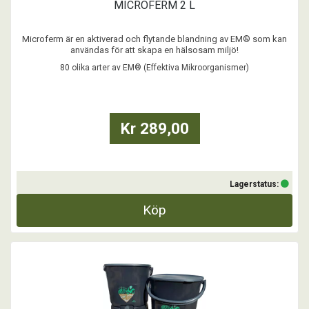
MICROFERM 2 L
Microferm är en aktiverad och flytande blandning av EM® som kan
användas för att skapa en hälsosam miljö!
80 olika arter av EM® (Effektiva Mikroorganismer)
Används för mikrobiell balans i stall, trädgård och vid kompostering.
Se produktblad för mer information gällande önskat
användningsområde.
Kr 289,00
...
Lagerstatus:
Köp