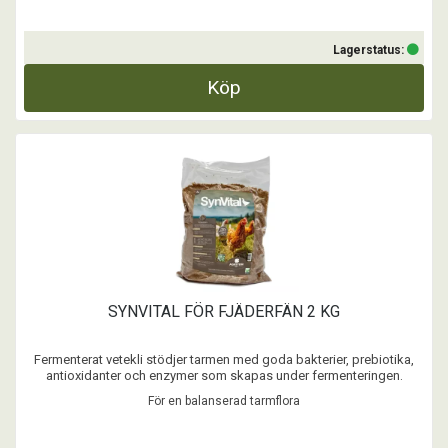
Lagerstatus:
Köp
SYNVITAL FÖR FJÄDERFÄN 2 KG
Fermenterat vetekli stödjer tarmen med goda bakterier, prebiotika,
antioxidanter och enzymer som skapas under fermenteringen.
SynVital kan stödja matsmältningen, näringsupptaget och
För en balanserad tarmflora
immunförsvaret hos fjäderfän.
...