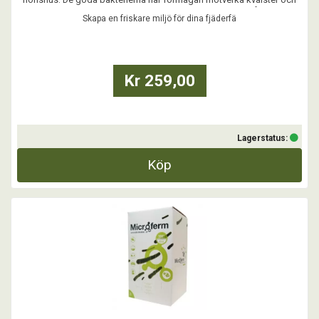
patogena bakterier samt neutralisera ammoniak och dålig lukt.
Skapa en friskare miljö för dina fjäderfä
...
Kr 259,00
Lagerstatus:
Köp