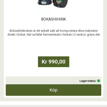
BOKASHIHINK
Bokashitekniken är ett enkelt sätt att kompostera dina matrester
direkt i köket. När avfallet fermenterats i hinken i 2 veckor, grävs det
ner i jorden och ger en mycket bra näring till hela din trädgård.
Bokashi tillför viktiga mikroorganismer till jorden.
...
Kr 990,00
Lagerstatus:
Köp