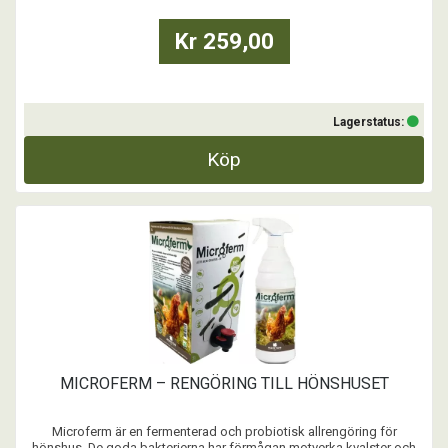
Kr 259,00
Lagerstatus:
Köp
MICROFERM – RENGÖRING TILL HÖNSHUSET
Microferm är en fermenterad och probiotisk allrengöring för
hönshus. De goda bakterierna har förmågan motverka kvalster och