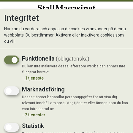
Integritet
0
Här kan du värdera och anpassa de cookies vi använder på denna
webbplats. Du bestämmer! Aktivera eller inaktivera cookies som
Äkta Boktjära 5 kg
du vill.
Funktionella
(obligatoriska)
Du kan inte inaktivera dessa, eftersom webbsidan annars inte
fungerar korrekt.
↓
1
tjeneste
Marknadsföring
Dessa tjänster behandlar personuppgifter för att visa dig
relevant innehåll om produkter, tjänster eller ämnen som du kan
vara intresserad av.
↓
2
tjenester
Statistik