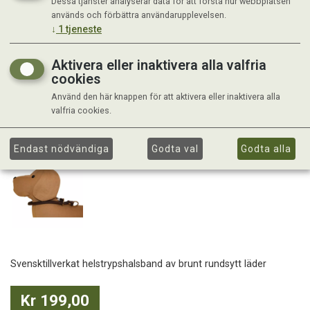
Dessa tjänster analyserar data för att förstå hur webbplatsen
används och förbättra användarupplevelsen.
↓
1
tjeneste
Aktivera eller inaktivera alla valfria
cookies
Använd den här knappen för att aktivera eller inaktivera alla
valfria cookies.
Endast nödvändiga
Godta val
Godta alla
Svensktillverkat helstrypshalsband av brunt rundsytt läder
Kr 199,00