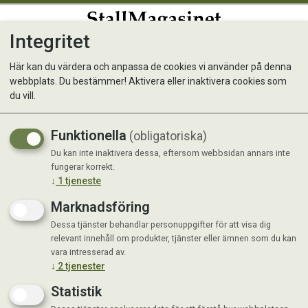
Integritet
0
Här kan du värdera och anpassa de cookies vi använder på denna
webbplats. Du bestämmer! Aktivera eller inaktivera cookies som
Alac Helstryp Läderrundsytt
du vill.
Brun 50 cm
Funktionella
(obligatoriska)
Du kan inte inaktivera dessa, eftersom webbsidan annars inte
fungerar korrekt.
↓
1
tjeneste
Marknadsföring
Dessa tjänster behandlar personuppgifter för att visa dig
relevant innehåll om produkter, tjänster eller ämnen som du kan
vara intresserad av.
↓
2
tjenester
Statistik