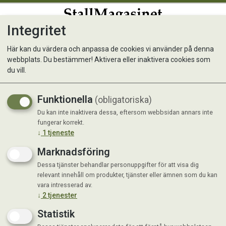
Integritet
0
Här kan du värdera och anpassa de cookies vi använder på denna
webbplats. Du bestämmer! Aktivera eller inaktivera cookies som
Alac Spårlina Poly Orange
du vill.
6mmx15m
Funktionella
(obligatoriska)
Du kan inte inaktivera dessa, eftersom webbsidan annars inte
fungerar korrekt.
↓
1
tjeneste
Marknadsföring
Dessa tjänster behandlar personuppgifter för att visa dig
relevant innehåll om produkter, tjänster eller ämnen som du kan
vara intresserad av.
↓
2
tjenester
Statistik