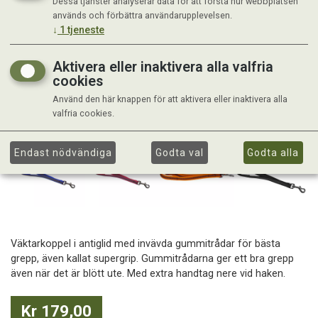
Dessa tjänster analyserar data för att förstå hur webbplatsen
används och förbättra användarupplevelsen.
↓
1
tjeneste
Aktivera eller inaktivera alla valfria
cookies
Använd den här knappen för att aktivera eller inaktivera alla
valfria cookies.
Endast nödvändiga
Godta val
Godta alla
Väktarkoppel i antiglid med invävda gummitrådar för bästa
grepp, även kallat supergrip. Gummitrådarna ger ett bra grepp
även när det är blött ute. Med extra handtag nere vid haken.
Kr 179,00