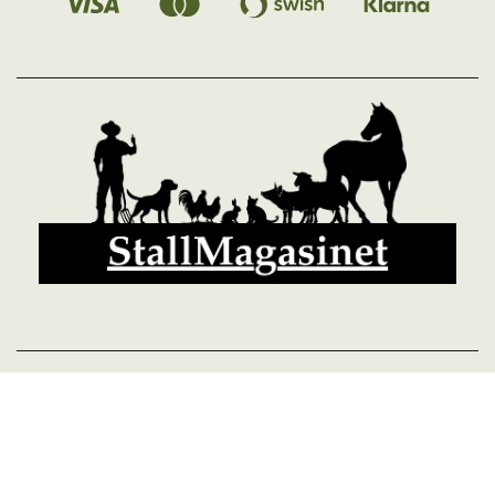
© 2026 StallMagasinet AB, Västra Lärketorp, 59595 MJÖLBY,
Sverige 0142-12526
Org. 556952-5677
Powered by Proline