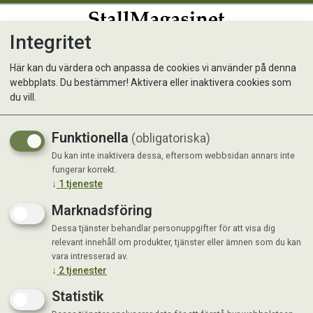
Integritet
0
Här kan du värdera och anpassa de cookies vi använder på denna
webbplats. Du bestämmer! Aktivera eller inaktivera cookies som
Allox Skyddsnät D-Flex
du vill.
25x30mm 2m, Metervara
Funktionella
(obligatoriska)
Du kan inte inaktivera dessa, eftersom webbsidan annars inte
fungerar korrekt.
↓
1
tjeneste
Marknadsföring
Dessa tjänster behandlar personuppgifter för att visa dig
relevant innehåll om produkter, tjänster eller ämnen som du kan
vara intresserad av.
↓
2
tjenester
Statistik