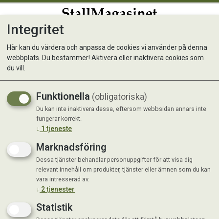
Integritet
0
Här kan du värdera och anpassa de cookies vi använder på denna
webbplats. Du bestämmer! Aktivera eller inaktivera cookies som
Aptus Derma Moisturizing
du vill.
Gel 100 ml
Funktionella
(obligatoriska)
Du kan inte inaktivera dessa, eftersom webbsidan annars inte
fungerar korrekt.
↓
1
tjeneste
Marknadsföring
Dessa tjänster behandlar personuppgifter för att visa dig
relevant innehåll om produkter, tjänster eller ämnen som du kan
vara intresserad av.
↓
2
tjenester
Statistik