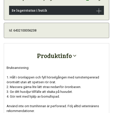
Se lagerstatus i butik
Id: 6432100056238
Produktinfo
Bruksanvisning:
1. Håll i öronlappen och fyll hörselgången med rumstempererad
örontvätt utan att spetsen rör örat.
2. Massera gärna lite lätt strax nedanför öronbasen.
3. Ge ditt husdjur tillfälle att skaka på huvudet.
4. Gör rent med hjälp av bomullspad.
Använd inte om trumhinnan är perforerad. Följ alltid veterinärens
rekommendationer.