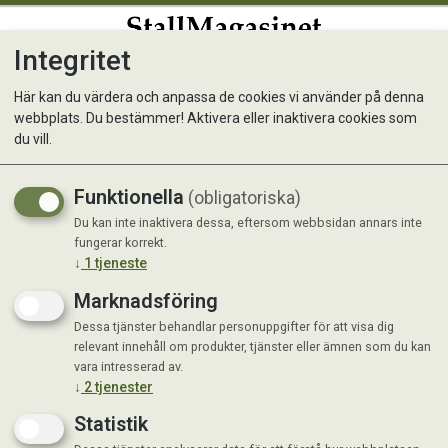
Integritet
0
Här kan du värdera och anpassa de cookies vi använder på denna
webbplats. Du bestämmer! Aktivera eller inaktivera cookies som
Aptus Ear Care 100ml
du vill.
Funktionella
(obligatoriska)
Du kan inte inaktivera dessa, eftersom webbsidan annars inte
fungerar korrekt.
↓
1
tjeneste
Marknadsföring
Dessa tjänster behandlar personuppgifter för att visa dig
relevant innehåll om produkter, tjänster eller ämnen som du kan
vara intresserad av.
↓
2
tjenester
Statistik