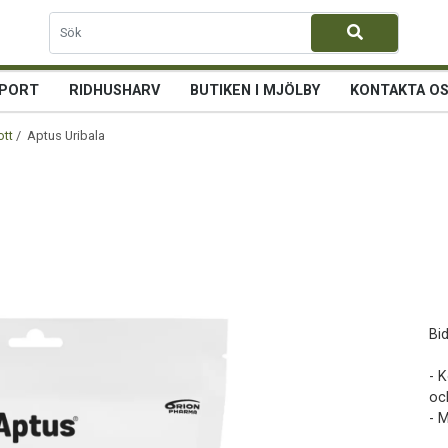
PORT
RIDHUSHARV
BUTIKEN I MJÖLBY
KONTAKTA O
ott
/ Aptus Uribalance
Bid
- 
oc
- 