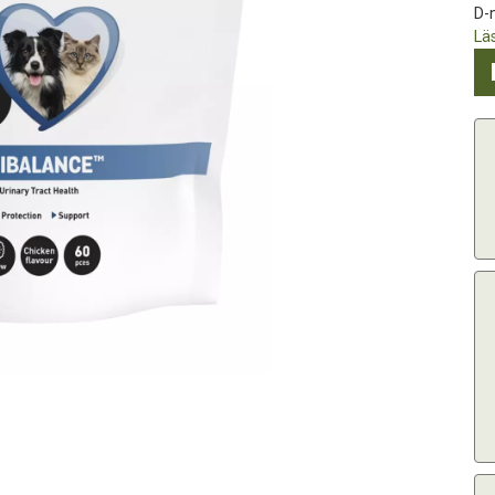
D-
Lä