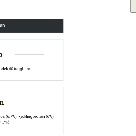
pen
o
rlek 60 tuggbitar.
on
nos (6,7%), kycklingprotein (6%),
1,7%).