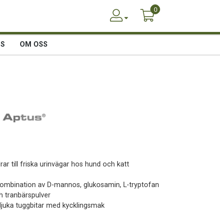
0
SS
OM OSS
rar till friska urinvägar hos hund och katt
Kombination av D-mannos, glukosamin, L-tryptofan
h tranbärspulver
Mjuka tuggbitar med kycklingsmak