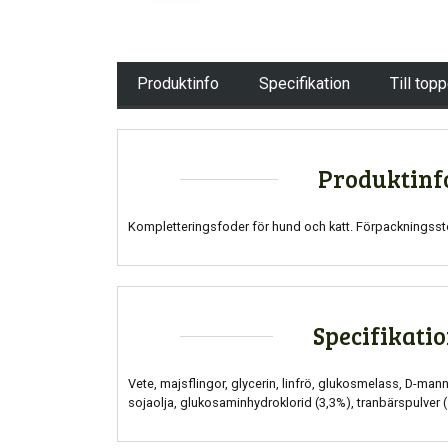
Produktinfo
Specifikation
Till top
Produktinf
Kompletteringsfoder för hund och katt. Förpackningssto
Specifikati
Vete, majsflingor, glycerin, linfrö, glukosmelass, D-man
sojaolja, glukosaminhydroklorid (3,3%), tranbärspulver (