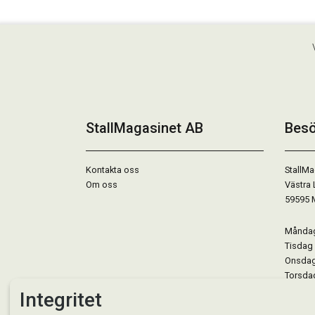
StallMagasinet AB
Besö
Kontakta oss
StallMa
Om oss
Västra 
59595 
Måndag 
Tisdag 
Onsdag 
Torsdag
Fredag 
Integritet
Lördag 