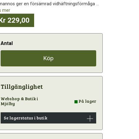
mannos ger en försämrad vidhäftningsförmåga ...
s mer
Kr 229,00
Antal
Köp
Tillgänglighet
Webshop & Butik i
På lager
Mjölby
Se lagerstatus i butik