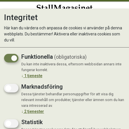
Integritet
0
Här kan du värdera och anpassa de cookies vi använder på denna
webbplats. Du bestämmer! Aktivera eller inaktivera cookies som
ARMA Carbon Kotskydd
du vill.
Black
Funktionella
(obligatoriska)
Stötdämpande skydd
Du kan inte inaktivera dessa, eftersom webbsidan annars inte
fungerar korrekt.
↓
1
tjeneste
Marknadsföring
Dessa tjänster behandlar personuppgifter för att visa dig
relevant innehåll om produkter, tjänster eller ämnen som du kan
vara intresserad av.
↓
2
tjenester
Statistik