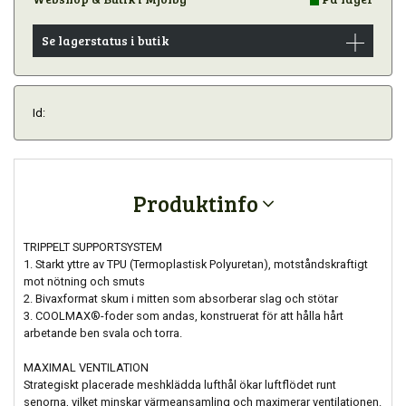
Se lagerstatus i butik
Id:
Produktinfo
TRIPPELT SUPPORTSYSTEM
1. Starkt yttre av TPU (Termoplastisk Polyuretan), motståndskraftigt
mot nötning och smuts
2. Bivaxformat skum i mitten som absorberar slag och stötar
3. COOLMAX®-foder som andas, konstruerat för att hålla hårt
arbetande ben svala och torra.
MAXIMAL VENTILATION
Strategiskt placerade meshklädda lufthål ökar luftflödet runt
senorna, vilket minskar värmeansamling och maximerar ventilationen.