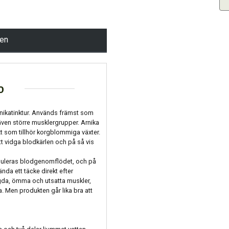
pen
o
rnikatinktur. Används främst som
även större musklergrupper. Arnika
xt som tillhör korgblommiga växter.
tt vidga blodkärlen och på så vis
imuleras blodgenomflödet, och på
nda ett täcke direkt efter
ngda, ömma och utsatta muskler,
 Men produkten går lika bra att