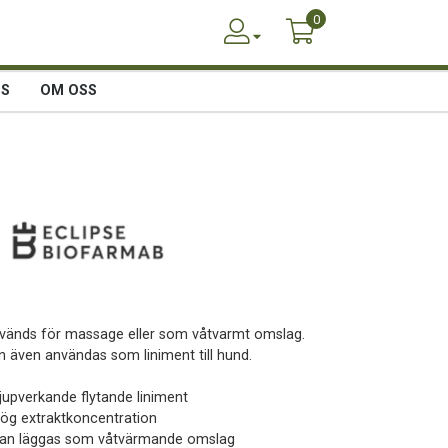
0
SS
OM OSS
vänds för massage eller som våtvarmt omslag.
n även användas som liniment till hund.
Djupverkande flytande liniment
Hög extraktkoncentration
Kan läggas som våtvärmande omslag