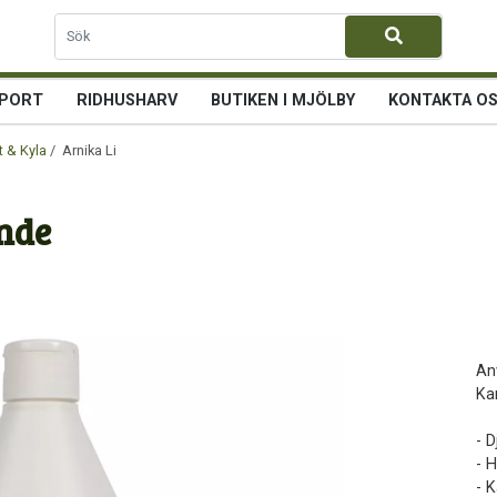
PORT
RIDHUSHARV
BUTIKEN I MJÖLBY
KONTAKTA O
t & Kyla
/ Arnika Liniment Flytande
nde
An
Ka
- 
- 
- 