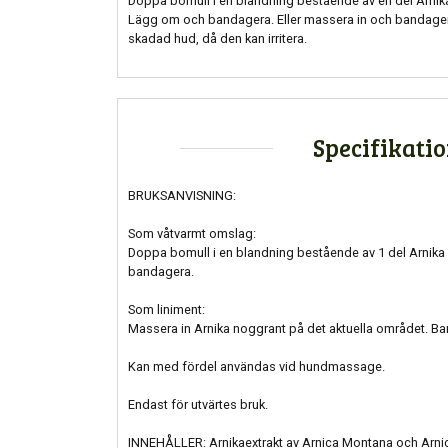
Doppa bomull i en blandning bestående av en del Arnika
Lägg om och bandagera. Eller massera in och bandagera
skadad hud, då den kan irritera.
Specifikati
BRUKSANVISNING:
Som våtvarmt omslag:
Doppa bomull i en blandning bestående av 1 del Arnika
bandagera.
Som liniment:
Massera in Arnika noggrant på det aktuella området. Ba
Kan med fördel användas vid hundmassage.
Endast för utvärtes bruk.
INNEHÅLLER: Arnikaextrakt av Arnica Montana och Arni