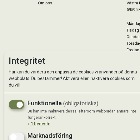
Om oss
Västra 
59595 
Måndag 
Tisdag 
Onsdag 
Torsdag
Fredag 
Lördag 
Integritet
Se avvi
Här kan du värdera och anpassa de cookies vi använder på denna
webbplats. Du bestämmer! Aktivera eller inaktivera cookies som
du vill.
Funktionella
(obligatoriska)
Du kan inte inaktivera dessa, eftersom webbsidan annars inte
fungerar korrekt.
↓
1
tjeneste
Marknadsföring