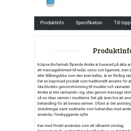
Produktinfo
Specifikation
Till top
Produktinf
Eclipse Biofarmab flytande Arnika är baserad på äkta a
ett massageliniment till leder, senor och ligament, men 
eller Slåttergubbe som den även kallas, är en flerårig vä
Det en beprövad produkt som traditionellt använts för a
öka blodets genomströmning till muskler och vävnader.
Arnika är inte värmande i sig, utan genom massage st
så vis ökas värmen i musklerna. Det går även bra att anvä
behandling för att bevara värmen. Oftast är det ansträ
sträckningar samt svullnader som behandlas med arnika.
använda i förebyggande syfte.
Kan med fördel användas som ett våtvarmt omslag: