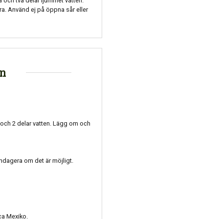
 och två delar ljummet vatten.
. Använd ej på öppna sår eller
on
 och 2 delar vatten. Lägg om och
ndagera om det är möjligt.
ca Mexiko.