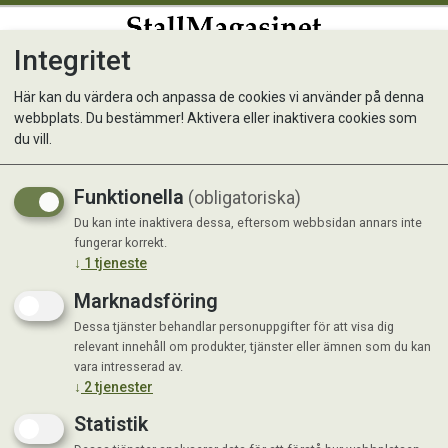
Integritet
0
Här kan du värdera och anpassa de cookies vi använder på denna
webbplats. Du bestämmer! Aktivera eller inaktivera cookies som
Ättika OgräsNix Trippel
du vill.
Effekt 5 lit
Funktionella
(obligatoriska)
Du kan inte inaktivera dessa, eftersom webbsidan annars inte
fungerar korrekt.
↓
1
tjeneste
Marknadsföring
Dessa tjänster behandlar personuppgifter för att visa dig
relevant innehåll om produkter, tjänster eller ämnen som du kan
vara intresserad av.
↓
2
tjenester
Statistik