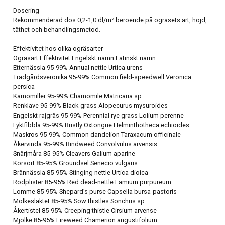
Dosering
Rekommenderad dos 0,2-1,0 dl/m² beroende på ogräsets art, höjd,
täthet och behandlingsmetod.
Effektivitet hos olika ogräsarter
Ogräsart Effektivitet Engelskt namn Latinskt namn
Etternässla 95-99% Annual nettle Urtica urens
Trädgårdsveronika 95-99% Common field-speedwell Veronica
persica
Kamomiller 95-99% Chamomile Matricaria sp.
Renklave 95-99% Black-grass Alopecurus mysuroides
Engelskt rajgräs 95-99% Perennial rye grass Lolium perenne
Lyktfibbla 95-99% Bristly Oxtongue Helminthotheca echioides
Maskros 95-99% Common dandelion Taraxacum officinale
Åkervinda 95-99% Bindweed Convolvulus arvensis
Snärjmåra 85-95% Cleavers Galium aparine
Korsört 85-95% Groundsel Senecio vulgaris
Brännässla 85-95% Stinging nettle Urtica dioica
Rödplister 85-95% Red dead-nettle Lamium purpureum
Lomme 85-95% Shepard’s purse Capsella bursa-pastoris
Molkesläktet 85-95% Sow thistles Sonchus sp.
Åkertistel 85-95% Creeping thistle Cirsium arvense
Mjölke 85-95% Fireweed Chamerion angustifolium