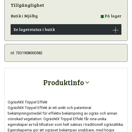
Tillgänglighet
Butik i Mjölby
På lager
Se lagerstatus i butik
Id: 7331908000582
Produktinfo
OgräsNIX Trippel Effekt
OgräsNIX Trippel Effekt är ett unikt och patenterat
bekämpningsmedel för effektiv bekämpning av ogräs och annan
oönskad vegetation. OgräsNIX Trippel Effekt får sina unika
egenskaper av två tillsatser som helt saknas i traditionell ogräsättika.
Egenskaperna gör att ogräset bekämpas snabbare, med högre