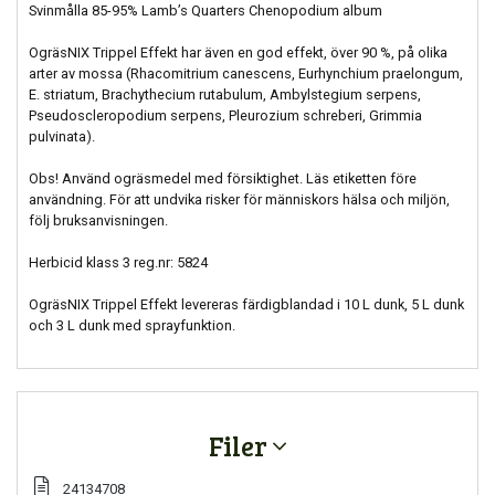
Svinmålla 85-95% Lamb’s Quarters Chenopodium album
OgräsNIX Trippel Effekt har även en god effekt, över 90 %, på olika
arter av mossa (Rhacomitrium canescens, Eurhynchium praelongum,
E. striatum, Brachythecium rutabulum, Ambylstegium serpens,
Pseudoscleropodium serpens, Pleurozium schreberi, Grimmia
pulvinata).
Obs! Använd ogräsmedel med försiktighet. Läs etiketten före
användning. För att undvika risker för människors hälsa och miljön,
följ bruksanvisningen.
Herbicid klass 3 reg.nr: 5824
OgräsNIX Trippel Effekt levereras färdigblandad i 10 L dunk, 5 L dunk
och 3 L dunk med sprayfunktion.
Filer
24134708