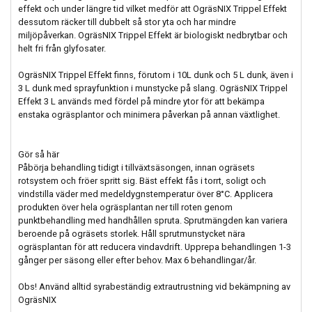
effekt och under längre tid vilket medför att OgräsNIX Trippel Effekt
dessutom räcker till dubbelt så stor yta och har mindre
miljöpåverkan. OgräsNIX Trippel Effekt är biologiskt nedbrytbar och
helt fri från glyfosater.
OgräsNIX Trippel Effekt finns, förutom i 10L dunk och 5 L dunk, även i
3 L dunk med sprayfunktion i munstycke på slang. OgräsNIX Trippel
Effekt 3 L används med fördel på mindre ytor för att bekämpa
enstaka ogräsplantor och minimera påverkan på annan växtlighet.
Gör så här
Påbörja behandling tidigt i tillväxtsäsongen, innan ogräsets
rotsystem och fröer spritt sig. Bäst effekt fås i torrt, soligt och
vindstilla väder med medeldygnstemperatur över 8°C. Applicera
produkten över hela ogräsplantan ner till roten genom
punktbehandling med handhållen spruta. Sprutmängden kan variera
beroende på ogräsets storlek. Håll sprutmunstycket nära
ogräsplantan för att reducera vindavdrift. Upprepa behandlingen 1-3
gånger per säsong eller efter behov. Max 6 behandlingar/år.
Obs! Använd alltid syrabeständig extrautrustning vid bekämpning av
OgräsNIX