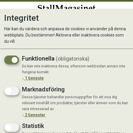
Integritet
0
Här kan du värdera och anpassa de cookies vi använder på denna
webbplats. Du bestämmer! Aktivera eller inaktivera cookies som
Bädd Rund Hugo
du vill.
Funktionella
(obligatoriska)
Du kan inte inaktivera dessa, eftersom webbsidan annars inte
fungerar korrekt.
↓
1
tjeneste
Marknadsföring
Dessa tjänster behandlar personuppgifter för att visa dig
relevant innehåll om produkter, tjänster eller ämnen som du kan
vara intresserad av.
↓
2
tjenester
Statistik