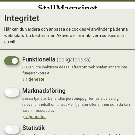
Integritet
0
Här kan du värdera och anpassa de cookies vi använder på denna
webbplats. Du bestämmer! Aktivera eller inaktivera cookies som
Barkduk 1,5 x 5 m
du vill.
Funktionella
(obligatoriska)
Du kan inte inaktivera dessa, eftersom webbsidan annars inte
fungerar korrekt.
↓
1
tjeneste
Marknadsföring
Dessa tjänster behandlar personuppgifter för att visa dig
relevant innehåll om produkter, tjänster eller ämnen som du kan
vara intresserad av.
↓
2
tjenester
Statistik