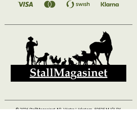
© 2026 StallMagasinet AB, Västra Lärketorp, 59595 MJÖLBY,
Sverige 0142-12526
Org. 556952-5677
Powered by Proline