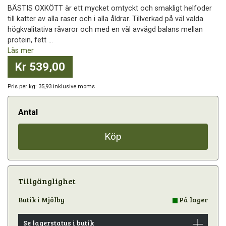
BÄSTIS OXKÖTT är ett mycket omtyckt och smakligt helfoder
till katter av alla raser och i alla åldrar. Tillverkad på väl valda
högkvalitativa råvaror och med en väl avvägd balans mellan
protein, fett ...
Läs mer
Kr 539,00
Pris per kg: 35,93 inklusive moms
Antal
Köp
Tillgänglighet
Butik i Mjölby
På lager
Se lagerstatus i butik