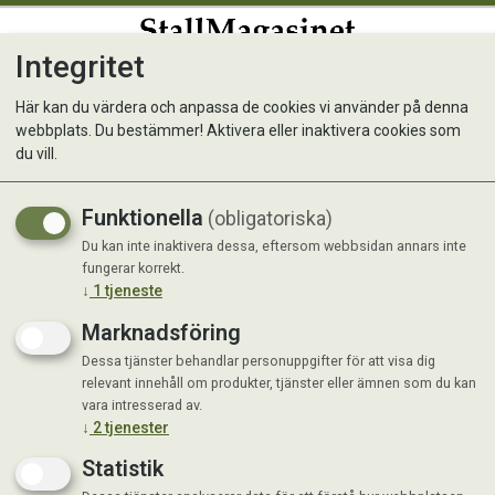
Integritet
0
Här kan du värdera och anpassa de cookies vi använder på denna
webbplats. Du bestämmer! Aktivera eller inaktivera cookies som
Bästis Katt Oxkött 15 kg
du vill.
Funktionella
(obligatoriska)
Du kan inte inaktivera dessa, eftersom webbsidan annars inte
fungerar korrekt.
↓
1
tjeneste
Marknadsföring
Dessa tjänster behandlar personuppgifter för att visa dig
relevant innehåll om produkter, tjänster eller ämnen som du kan
vara intresserad av.
↓
2
tjenester
Statistik