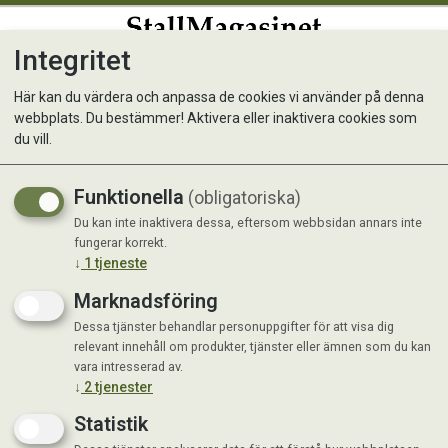
Integritet
0
Här kan du värdera och anpassa de cookies vi använder på denna
webbplats. Du bestämmer! Aktivera eller inaktivera cookies som
Behållare till TAON-X
du vill.
Funktionella
(obligatoriska)
Du kan inte inaktivera dessa, eftersom webbsidan annars inte
fungerar korrekt.
↓
1
tjeneste
Marknadsföring
Dessa tjänster behandlar personuppgifter för att visa dig
relevant innehåll om produkter, tjänster eller ämnen som du kan
vara intresserad av.
↓
2
tjenester
Statistik